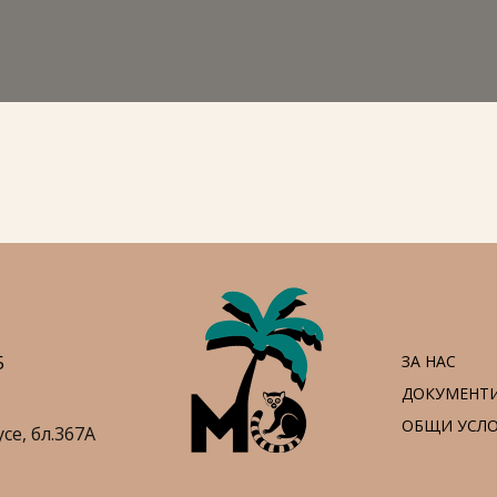
5
ЗА НАС
ДОКУМЕНТ
ОБЩИ УСЛ
усе,
бл.367А