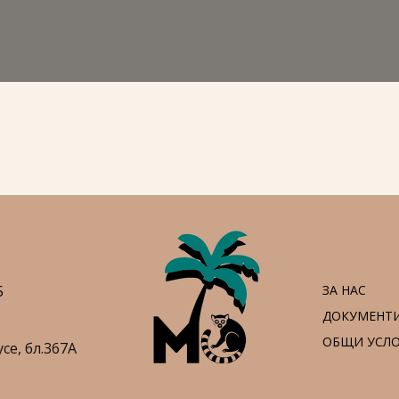
5
ЗА НАС
ДОКУМЕНТ
ОБЩИ УСЛ
усе,
бл.367А