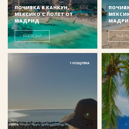
ПОЧИВКА В КАНКУН,
ПОЧИВК
МЕКСИКО С ПОЛЕТ ОТ
МЕКСИК
МАДРИД
МАДР
РАЗГЛЕДАЙ
РАЗГЛ
1105
.00
/
2161
.19
1
€
лв.
Цена от:
Цена от:
1 НОЩУВКА