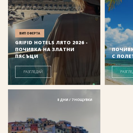
ВИП ОФЕРТА
GRIFID HOTELS ЛЯТО 2026 -
ПОЧИВКА НА ЗЛАТНИ
ПОЧИВ
ПЯСЪЦИ
С ПОЛЕ
Дати от: 03.07.2026 г.
РАЗГЛЕДАЙ
РАЗГЛ
81
.00
/
158
.42
1
€
лв.
Цена от:
Цена от:
8 ДНИ / 7 НОЩУВКИ