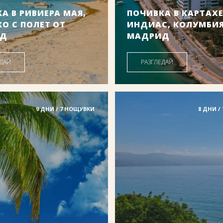
А В РИВИЕРА МАЯ,
ПОЧИВКА В КАРТАХ
О С ПОЛЕТ ОТ
ИНДИАС, КОЛУМБИЯ
ИД
МАДРИД
Дати от: 14.08.2026 г.
ЕДАЙ
РАЗГЛЕДАЙ
192
.00
/
2331
.35
1323
.00
/
258
€
лв.
€
Цена от:
9 ДНИ / 7 НОЩУВКИ
8 ДНИ /