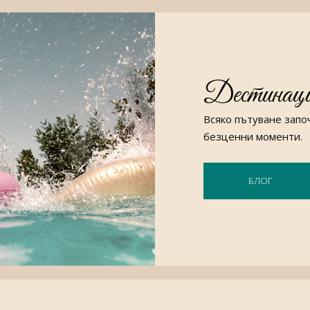
Дестинац
Всяко пътуване запо
безценни моменти.
БЛОГ