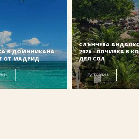
СЛЪНЧЕВА АНДАЛУ
КА В ДОМИНИКАНА
2026 - ПОЧИВКА В К
Т ОТ МАДРИД
ДЕЛ СОЛ
Дати от: 15.08.2026 г.
ЕДАЙ
РАЗГЛЕДАЙ
163
.00
/
2274
.63
814
.49
/
1593
€
лв.
€
Цена от: