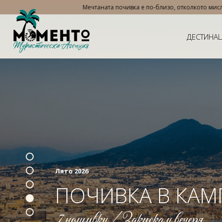
та почивка е по-близо, отколкото мислиш. Пътувай сега, плати на вноски – 
ДЕСТИНА
Лято 2026
ПОЧИВКА В КАМ
7 нощувки / Закуска и вечеря