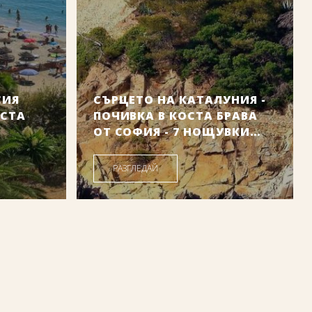
СИЯ
СЪРЦЕТО НА КАТАЛУНИЯ -
ОСТА
ПОЧИВКА В КОСТА БРАВА
ОТ СОФИЯ - 7 НОЩУВКИ
2026
Дати от: 06.09.2026 г.
РАЗГЛЕДАЙ
.00
755
.69
/
1478
.00
лв.
€
лв.
Цена от: