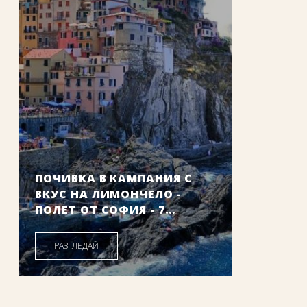
ПОЧИВКА В КАМПАНИЯ С
ВКУС НА ЛИМОНЧЕЛО -
ПОЛЕТ ОТ СОФИЯ - 7
НОЩУВКИ
Дати от: 05.09.2026 г.
РАЗГЛЕДАЙ
561
.91
/
1099
.00
€
лв.
Цена от: