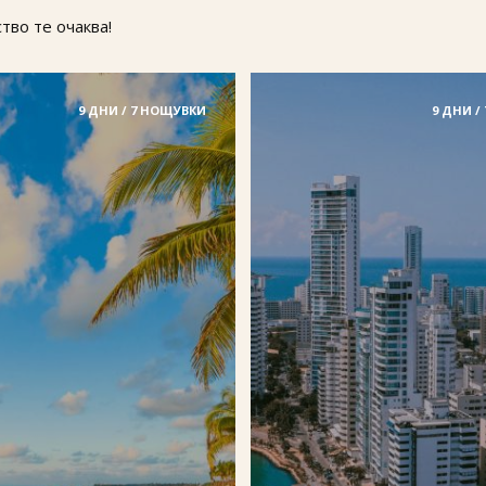
тво те очаква!
9 ДНИ / 7 НОЩУВКИ
9 ДНИ /