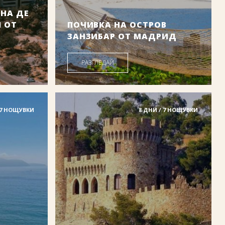
ЕНА ДЕ
 ОТ
ПОЧИВКА НА ОСТРОВ
ЗАНЗИБАР ОТ МАДРИД
Дати от: 10.08.2026 г.
РАЗГЛЕДАЙ
7
.56
1839
.00
/
3596
.77
лв.
€
лв.
Цена от:
 7 НОЩУВКИ
8 ДНИ / 7 НОЩУВКИ