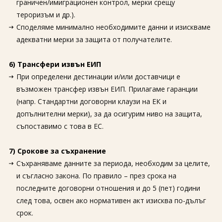
граничен/имиграционен контрол, мерки срещу
тероризъм и др.).
Споделяме минимално необходимите данни и изискваме
адекватни мерки за защита от получателите.
6) Трансфери извън ЕИП
При определени дестинации и/или доставчици е
възможен трансфер извън ЕИП. Прилагаме гаранции
(напр. Стандартни договорни клаузи на ЕК и
допълнителни мерки), за да осигурим ниво на защита,
съпоставимо с това в ЕС.
7) Срокове за съхранение
Съхраняваме данните за периода, необходим за целите,
и съгласно закона. По правило – през срока на
последните договорни отношения и до 5 (пет) години
след това, освен ако нормативен акт изисква по-дълъг
срок.