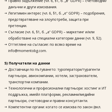
Правно задължение (чл. 6, §1, б. „в“ GDPR) – счетоводни/
данъчни и други изисквания.
Легитимен интерес (чл. 6, §1, б. „е“ GDPR) – подобрения,
предотвратяване на злоупотреби, защита при
претенции.
Съгласие (чл. 6, §1, б. „а“ GDPR) – маркетинг и/или
обработване на специални категории данни (чл. 9, §2).
Оттегляне на съгласие: по всяко време на
info@momentobg.com.
5) Получатели на данни
Доставчици по пътуването: туроператори/турагенти
партньори, авиокомпании, хотели, застрахователи,
транспортни компании.
Технологични и професионални партньори: хостинг и ИТ
поддръжка, имейл платформи, рекламни/медийни
партньори, счетоводни и правни консултанти.
Компетентни органи: когато се изисква по закон (вкл.