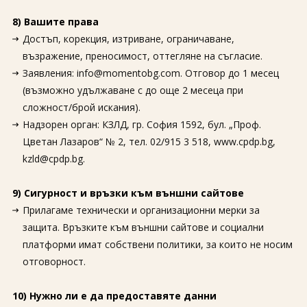
8) Вашите права
Достъп, корекция, изтриване, ограничаване,
възражение, преносимост, оттегляне на съгласие.
Заявления: info@momentobg.com. Отговор до 1 месец
(възможно удължаване с до още 2 месеца при
сложност/брой искания).
Надзорен орган: КЗЛД, гр. София 1592, бул. „Проф.
Цветан Лазаров“ № 2, тел. 02/915 3 518, www.cpdp.bg,
kzld@cpdp.bg.
9) Сигурност и връзки към външни сайтове
Прилагаме технически и организационни мерки за
защита. Връзките към външни сайтове и социални
платформи имат собствени политики, за които не носим
отговорност.
10) Нужно ли е да предоставяте данни