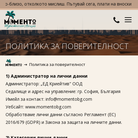
-близо, отколкото мислиш. Пътувай сега, плати на вноски – с TB
ДЕСТИНАЦИИ
ПОЛИТИКА ЗА ПОВЕРИТЕЛНОСТ
Австралия и Океания
ХОТЕЛИ
Политика за поверителност
Азия
Хотели в България
КРУИЗИ
1) Администратор на лични данни
Африка
Хотели в Гърция
ТУРЦИЯ
Администратор: „ЕД Криейтив" ООД
Седалище и адрес на управление: гр. София, България
Европа
Хотели в Турция
ПРАЗНИЦИ
Имейл за контакт: info@momentobg.com
Уебсайт: www.momentobg.com
Северна Америка
Великден
ПОЛЕЗНО
Обработваме лични данни съгласно Регламент (ЕС)
Южна Америка
2016/679 (GDPR) и Закона за защита на личните данни.
Коледа
КОНТАКТИ
Нова година
2) Категории лични данни