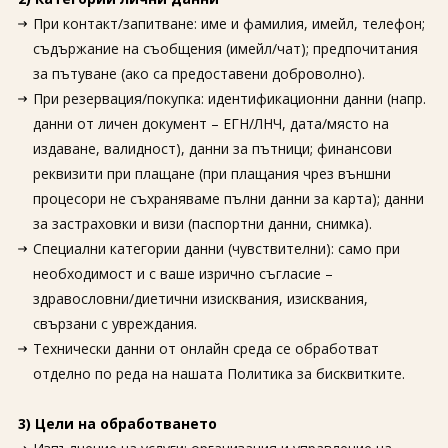
За нас
Полезно
При контакт/запитване: име и фамилия, имейл, телефон;
Документи
Магазин
съдържание на съобщения (имейл/чат); предпочитания
Общи условия
Политика за
за пътуване (ако са предоставени доброволно).
поверителност
При резервация/покупка: идентификационни данни (напр.
данни от личен документ – ЕГН/ЛНЧ, дата/място на
ЗАПИТВАНЕ
издаване, валидност), данни за пътници; финансови
реквизити при плащане (при плащания чрез външни
процесори не съхраняваме пълни данни за карта); данни
за застраховки и визи (паспортни данни, снимка).
Специални категории данни (чувствителни): само при
необходимост и с ваше изрично съгласие –
здравословни/диетични изисквания, изисквания,
свързани с увреждания.
Технически данни от онлайн среда се обработват
отделно по реда на нашата Политика за бисквитките.
3) Цели на обработването