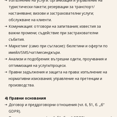
Изпълнение на услуги: организация и управление на
туристически пакети; резервации за транспорт/
настаняване; визови и застрахователни услуги;
обслужване на клиенти.
Комуникация: отговори на запитвания; известия за
важни промени; съдействие при застрахователни
събития.
Маркетинг (само при съгласие): бюлетини и оферти по
имейл/SMS/чат/месинджъри.
Анализи и подобрения: вътрешни одити, проучвания и
оптимизация на услуги/процеси.
Правни задължения и защита на права: изпълнение на
нормативни изисквания; управление на претенции и
производства.
4) Правни основания
Договор и преддоговорни отношения (чл. 6, §1, б. „б“
GDPR).