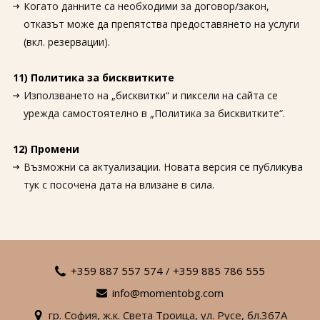
Когато данните са необходими за договор/закон,
отказът може да препятства предоставянето на услуги
(вкл. резервации).
11) Политика за бисквитките
Използването на „бисквитки“ и пиксели на сайта се
урежда самостоятелно в „Политика за бисквитките“.
12) Промени
Възможни са актуализации. Новата версия се публикува
тук с посочена дата на влизане в сила.
+359 887 557 574
/
+359 885 786 555
info@momentobg.com
гр. София,
ж.к. Света Троица,
ул. Русе,
бл.367А