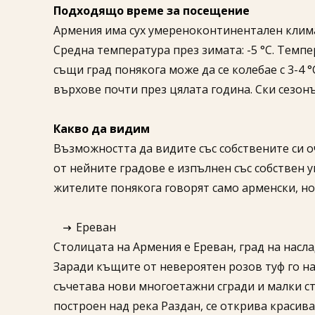
Подходящо време за посещение
Армения има сух умереноконтинентален климат,
Средна температура през зимата: -5 °C. Темпе
същи град понякога може да се колебае с 3-4 
върхове почти през цялата година. Ски сезон
Какво да видим
Възможността да видите със собствените си о
от нейните градове е изпълнен със собствен 
жителите понякога говорят само арменски, но
Ереван
Столицата на Армения е Ереван, град на насл
Заради къщите от невероятен розов туф го на
съчетава нови многоетажни сгради и малки ст
построен над река Раздан, се открива красива