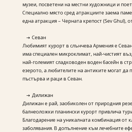
музеи, посветени на местни художници и поет
Специално място сред атракциите заема памет
една атракция – Черната крепост (Sev Ghul), 
Севан
Любимият курорт в слънчева Армения е Севан
има специален микроклимат, най-чистият въздух
най-големият сладководен воден басейн в стр
езерото, а любителите на антиките могат да 
пъстърва и раци в Севан.
Дилижан
Дилижан е рай, заобиколен от природния резе
балнеоложки планински курорт привлича тури
Благодарение на уникалната комбинация от к
заболявания. В допълнение към лечебните ефе