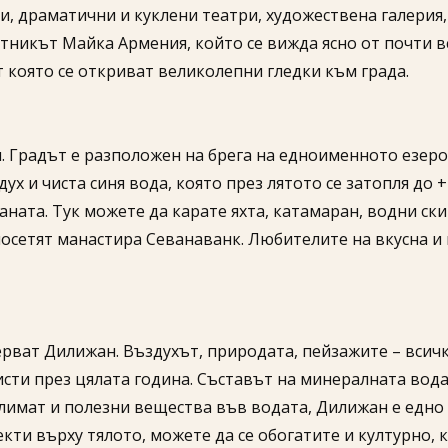
и, драматични и куклени театри, художествена галерия,
никът Майка Армения, който се вижда ясно от почти вс
от която се откриват великолепни гледки към града.
. Градът е разположен на брега на едноименното езеро
 и чиста синя вода, която през лятото се затопля до +2
аната. Тук можете да карате яхта, катамаран, водни ск
посетят манастира Севанаванк. Любителите на вкусна и 
рват Дилижан. Въздухът, природата, пейзажите – всичк
сти през цялата година. Съставът на минералната вод
лимат и полезни вещества във водата, Дилижан е едно 
кти върху тялото, можете да се обогатите и културно,