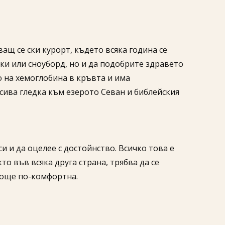
щ се ски курорт, където всяка година се
ки или сноуборд, но и да подобрите здравето
о на хемоглобина в кръвта и има
сива гледка към езерото Севан и библейския
и и да оцелее с достойнство. Всичко това е
о във всяка друга страна, трябва да се
 още по-комфортна.