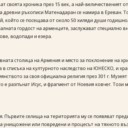
т своята хроника през 15 век, а най-величественият от
 за древни ръкописи Матенадаран се намира в Ереван. Т
ей, който се посещава от около 50 хиляди души годишно
налната гордост на арменците, заслужават специално в
ве, водопади и езера.
овната столица на Армения и място за поклонение на хр
 в списъка на културното наследство на ЮНЕСКО, и хра
янството за своя официална религия през 301 г. Музея
то е разпънат Исус, и фрагмент от Ноевия ковчег. Този 
я. Първите селища на територията му се появяват пред
ха унищожени или повредени и процесът на тяхното въз