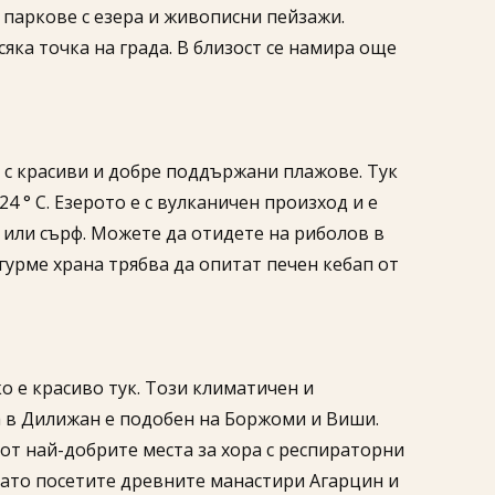
 паркове с езера и живописни пейзажи.
яка точка на града. В близост се намира още
 с красиви и добре поддържани плажове. Тук
4 ° C. Езерото е с вулканичен произход и е
и или сърф. Можете да отидете на риболов в
гурме храна трябва да опитат печен кебап от
о е красиво тук. Този климатичен и
а в Дилижан е подобен на Боржоми и Виши.
от най-добрите места за хора с респираторни
 като посетите древните манастири Агарцин и