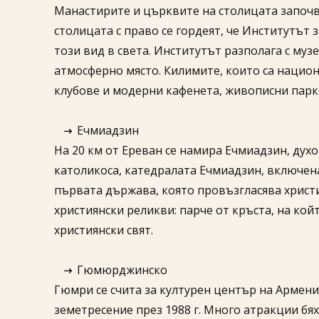
Манастирите и църквите на столицата започва
столицата с право се гордеят, че Институтът
този вид в света. Институтът разполага с муз
атмосферно място. Килимите, които са нацио
клубове и модерни кафенета, живописни парко
Ечмиадзин
На 20 км от Ереван се намира Ечмиадзин, дух
католикоса, катедралата Ечмиадзин, включена
първата държава, която провъзгласява христи
християнски реликви: парче от кръста, на кой
християнски свят.
Гюмюрджинско
Гюмри се счита за културен център на Армени
земетресение през 1988 г. Много атракции бя