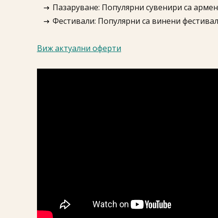
Пазаруване: Популярни сувенири са арменс
Фестивали: Популярни са винени фестивали
Виж актуални оферти