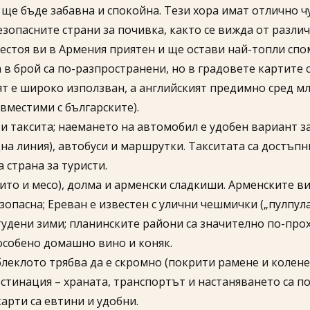
ще бъде забавна и спокойна. Тези хора имат отлично чу
безопасните страни за почивка, както се вижда от разли
рестоя ви в Армения приятен и ще остави най-топли спо
в брой са по-разпространени, но в градовете картите 
ят е широко използван, а английският предимно сред мл
ъвместими с българските).
и таксита; наемането на автомобил е удобен вариант з
а линия), автобуси и маршрутки. Такситата са достъпн
 страна за туристи.
жито и месо), долма и арменски сладкиши. Арменските ви
зопасна; Ереван е известен с улични чешмички („пулпула
тудени зими; планинските райони са значително по-про
особено домашно вино и коняк.
леклото трябва да е скромно (покрити рамене и колене)
тинация – храната, транспортът и настаняването са по
арти са евтини и удобни.