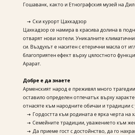
Гошаванк, както и Етнографския музей на Дил
Ски курорт Цахкадзор
Цахкадзор се намира в красива долина в подн
отварят нови хотели. Уникалните климатични 
си. Въздухът е наситен с етерични масла от 
благоприятен ефект върху цялостното функцио
Арарат.
Добре е да знаете
Арменският народ е преживял много трагедии, 
оставило определен отпечатък върху характера
отнасяте към народните обичаи и традиции с
Гордостта към родината е ярка черта на 
Семейните традиции, уважението към жен
Да приеме гост с достойнство, да го нахра