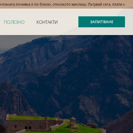
ка е по-близо, отколкото мислиш. Пътувай сега, плати на вноски – с TBI ba
ПОЛЕЗНО
КОНТАКТИ
ЗАПИТВАНЕ