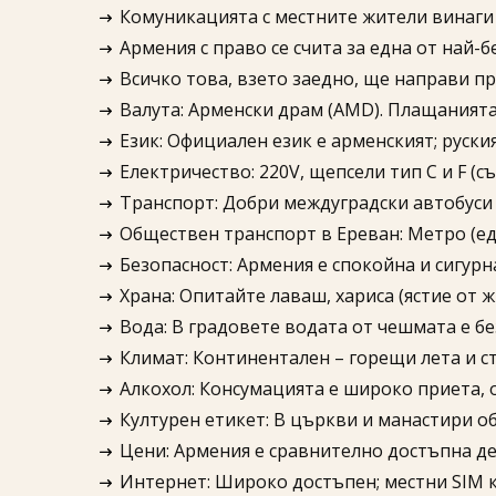
Комуникацията с местните жители винаги 
Армения с право се счита за една от най-
Всичко това, взето заедно, ще направи п
Валута: Арменски драм (AMD). Плащанията 
Език: Официален език е арменският; руски
Електричество: 220V, щепсели тип C и F (с
Транспорт: Добри междуградски автобуси 
Обществен транспорт в Ереван: Метро (едн
Безопасност: Армения е спокойна и сигурна
Храна: Опитайте лаваш, хариса (ястие от 
Вода: В градовете водата от чешмата е бе
Климат: Континентален – горещи лета и с
Алкохол: Консумацията е широко приета, 
Културен етикет: В църкви и манастири об
Цени: Армения е сравнително достъпна дес
Интернет: Широко достъпен; местни SIM к