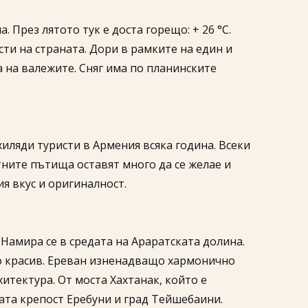
 През лятото тук е доста горещо: + 26 °C.
ти на страната. Дори в рамките на един и
а на валежите. Сняг има по планинските
иляди туристи в Армения всяка година. Всеки
тните пътища оставят много да се желае и
я вкус и оригиналност.
 Намира се в средата на Араратската долина.
ено красив. Ереван изненадващо хармонично
тектура. От моста Хахтанак, който е
ката крепост Еребуни и град Тейшебаини.