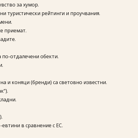
вство за хумор.
чни туристически рейтинги и проучвания.
мени.
се приемат.
адите.
а по-отдалечени обекти.
и.
на и коняци (бренди) са световно известни.
к“).
хладни.
.
-евтини в сравнение с ЕС.