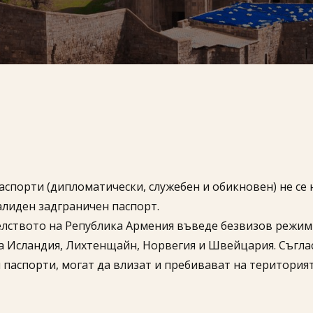
спорти (дипломатически, служебен и обикновен) не се н
алиден задграничен паспорт.
телството на Република Армения въведе безвизов режим 
за Исландия, Лихтенщайн, Норвегия и Швейцария. Съгласн
аспорти, могат да влизат и пребивават на територията