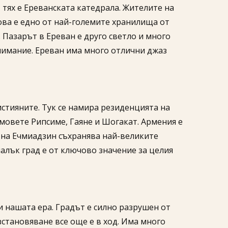
 тях е Ереванската катедрала. Жителите на
ова е едно от най-големите хранилища от
. Пазарът в Ереван е друго светло и много
нимание. Ереван има много отлични джаз
истияните. Тук се намира резиденцията на
мовете Рипсиме, Гаяне и Шогакат. Армения е
т на Ечмиадзин съхранява най-великите
малък град е от ключово значение за целия
и нашата ера. Градът е силно разрушен от
становяване все още е в ход. Има много