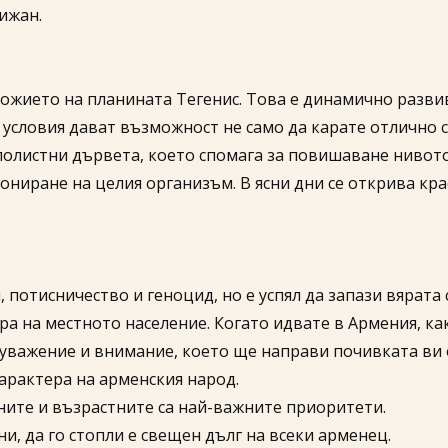
ижан.
ожието на планината Тегенис. Това е динамично развива
условия дават възможност не само да карате отлично с
иглолистни дървета, което спомага за повишаване нивот
ниране на целия организъм. В ясни дни се открива кра
потисничество и геноцид, но е успял да запази вярата с
 на местното население. Когато идвате в Армения, какт
 уважение и внимание, което ще направи почивката ви
характера на арменския народ.
ите и възрастните са най-важните приоритети.
ни, да го стопли е свещен дълг на всеки арменец.