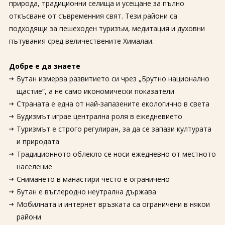
природа, традиционни селища и усещане за пълно
откъсване от съвременния свят. Тези райони са
подходящи за пешеходен туризъм, медитация и духовни
пътувания сред величествените Хималаи.
Добре е да знаете
Бутан измерва развитието си чрез „Брутно национално
щастие“, а не само икономически показатели
Страната е една от най-запазените екологично в света
Будизмът играе централна роля в ежедневието
Туризмът е строго регулиран, за да се запази културата
и природата
Традиционното облекло се носи ежедневно от местното
население
Снимането в манастири често е ограничено
Бутан е въглеродно неутрална държава
Мобилната и интернет връзката са ограничени в някои
райони