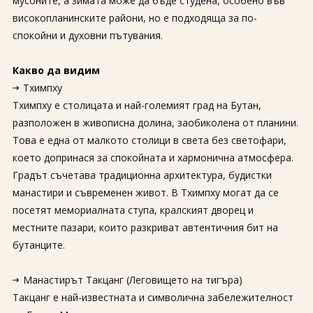
мусоните, а зимата може да бъде студена, особено във
високопланинските райони, но е подходяща за по-
спокойни и духовни пътувания.
Какво да видим
Тхимпху
Тхимпху е столицата и най-големият град на Бутан,
разположен в живописна долина, заобиколена от планини.
Това е една от малкото столици в света без светофари,
което допринася за спокойната и хармонична атмосфера.
Градът съчетава традиционна архитектура, будистки
манастири и съвременен живот. В Тхимпху могат да се
посетят мемориалната ступа, кралският дворец и
местните пазари, които разкриват автентичния бит на
бутанците.
Манастирът Такцанг (Леговището на тигъра)
Такцанг е най-известната и символична забележителност