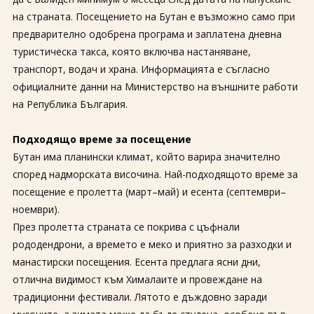
За нас
Полезно
на страната. Посещението на Бутан е възможно само при
Документи
Магазин
предварително одобрена програма и заплатена дневна
Общи условия
Политика за
туристическа такса, която включва настаняване,
поверителност
транспорт, водач и храна. Информацията е съгласно
официалните данни на Министерство на външните работи
ЗАПИТВАНЕ
на Република България.
Подходящо време за посещение
Бутан има планински климат, който варира значително
според надморската височина. Най-подходящото време за
посещение е пролетта (март–май) и есента (септември–
ноември).
През пролетта страната се покрива с цъфнали
рододендрони, а времето е меко и приятно за разходки и
манастирски посещения. Есента предлага ясни дни,
отлична видимост към Хималаите и провеждане на
традиционни фестивали. Лятото е дъждовно заради