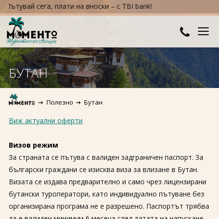
тувай сега, плати на вноски – с TBI bank!
ДЕСТИНАЦИИ
БУТАН
Австралия и Океания
ХОТЕЛИ
Полезно
Бутан
Азия
Хотели в България
КРУИЗИ
Виж актуални оферти
Африка
Хотели в Гърция
ТУРЦИЯ
Визов режим
Европа
Хотели в Турция
ПРАЗНИЦИ
За страната се пътува с валиден задграничен паспорт. За
български граждани се изисква виза за влизане в Бутан.
Северна Америка
Великден
ПОЛЕЗНО
Визата се издава предварително и само чрез лицензирани
Южна Америка
бутански туроператори, като индивидуално пътуване без
Коледа
КОНТАКТИ
организирана програма не е разрешено. Паспортът трябва
Нова година
да е валиден минимум 6 месеца след датата на напускане