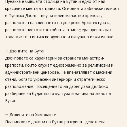
Пунакха е бившата столица на Бутан и едно от най-
красивите места в страната. Основната забележителност
е Пунакха Дзонг – внушителен манастир-крепост,
разположен на сливането на две реки. Архитектурата,
разположението и спокойната атмосфера превръщат
това място в истинско духовно и визуално изживяване.
Дзонгите на Бутан
Дзонговете са характерни за страната манастири-
крепости, които служат едновременно за религиозни и
административни центрове. Те впечатляват с масивни
стени, богато украсени интериори и стратегическо
разположение. Посещението на дзонг дава дълбоко
разбиране за будистката култура и начина на живот в
Бутан.
Долините на Хималаите
Планинските долини на Бутан разкриват девствена