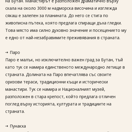
на Бутан. Манастирът е разположен драматично върху
скала на около 3000 м надморска височина и изглежда
сякаш е залепен за планината. До него се стига по
живописна пътека, която предлага спиращи дъха гледки.
Това място има силно духовно значение и посещението му
е едно от най-незабравимите преживявания в страната.
Паро
Паро е малък, но изключително важен град за Бутан, тъй
като тук се намира единственото международно летище в
страната. Долината на Паро впечатлява със своите
оризови тераси, традиционни къщи и исторически
манастири. Тук се намира и Националният музей,
разположен в стара крепост, който предлага отличен
поглед върху историята, културата и традициите на
страната.
Пунакха