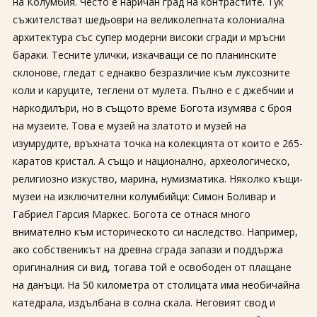
на Колумбия. Често е наричан град на контрастите. Тук
съжителстват шедьоври на великолепната колониална
архитектура със супер модерни високи сгради и мръсни
бараки. Тесните улички, изкачващи се по планинските
склонове, гледат с еднакво безразличие към луксозните
коли и каруците, теглени от мулета. Пълно е с джебчии и
наркодилъри, но в същото време Богота изумява с броя
на музеите. Това е музей на златото и музей на
изумрудите, връхната точка на колекцията от които е 265-
каратов кристал. А също и национално, археологическо,
религиозно изкуство, марина, нумизматика. Няколко къщи-
музеи на изключителни колумбийци: Симон Боливар и
Габриел Гарсия Маркес. Богота се отнася много
внимателно към историческото си наследство. Например,
ако собственикът на древна сграда запази и поддържа
оригиналния си вид, тогава той е освободен от плащане
на данъци. На 50 километра от столицата има необичайна
катедрала, издълбана в солна скала. Неговият свод и