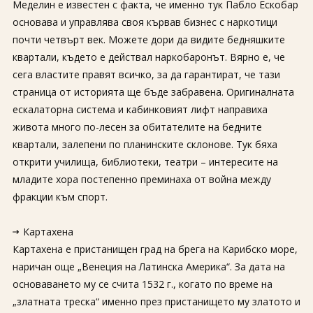
Меделин е известен с факта, че именно тук Пабло Ескобар
основава и управлява своя кървав бизнес с наркотици
почти четвърт век. Можете дори да видите бедняшките
квартали, където е действал наркобаронът. Вярно е, че
сега властите правят всичко, за да гарантират, че тази
страница от историята ще бъде забравена. Оригиналната
ескалаторна система и кабинковият лифт направиха
живота много по-лесен за обитателите на бедните
квартали, залепени по планинските склонове. Тук бяха
открити училища, библиотеки, театри – интересите на
младите хора постепенно преминаха от война между
фракции към спорт.
Картахена
Картахена е пристанищен град на брега на Карибско море,
наричан още „Венеция на Латинска Америка“. За дата на
основаването му се счита 1532 г., когато по време на
„златната треска“ именно през пристанището му златото и