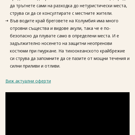
да тръгнете сами на разходка до нетуристически места,
струва си да се консултирате с местните жители.
Във водите край бреговете на Колумбия има много
отровни същества и видове акули, така че е по-
безопасно да плувате само в определени места. И е
задължително носенето на защитни неопренови
костюми при гмуркане. На тихоокеанското крайбрежие
си струва да запомните да се пазите от мощни течения и
силни приливи и отливи.
Виж актуални оферти