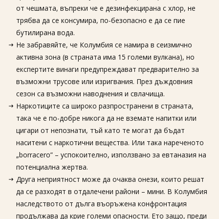
от чешмата, въпреки че е дезинфекцирана с хлор, не
трябва да се консумира, по-безопасно е да се пие
бутилирана вода.
Не забравяйте, че Колумбия се намира в сеизмично
активна зона (в страната има 15 големи вулкана), но
експертите винаги предупреждават предварително за
възможни трусове или изригвания. През дъждовния
сезон са възможни наводнения и свлачища.
Наркотиците са широко разпространени в страната,
така че е по-добре никога да не вземате напитки или
цигари от непознати, тъй като те могат да бъдат
наситени с наркотични вещества. Или така нареченото
„borracero” – успокоително, използвано за евтаназия на
потенциална жертва.
Друга неприятност може да очаква онези, които решат
да се разходят в отдалечени райони – мини. В Колумбия
наследството от дълга въоръжена конфронтация
продължава да крие големи опасности. Ето защо, преди