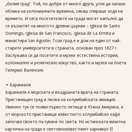
„белия град“. Той, по-добре от много други, успя да запази
облика на колониалните времена, сякаш спираше хода на
времето. И сега посетителите на града могат напълно да
се възхитят на многото древни църкви – Iglesia de Santo
Domingo, Iglesia de San Francisco, Iglesia de La Ermita и
манастира San Agustin. Този град е и дом на един от най-
старите университети в страната, основан през 1827 г.
Заслужава си да посетите и музеи: естествена история,
колониално и религиозно изкуство, както и музея на поета
Гилермо Валенсия.
Баранкиля
Баранкиля е морската и въздушната врата на страната.
Пристанищен град и люлка на колумбийската авиация.
Именно тук се появи първото летище в Южна Америка, а
от морското пристанище известното колумбийско кафе
започва своето пътуване по света. Но истинската визитна
картичка на града е световноизвестният карнавал El