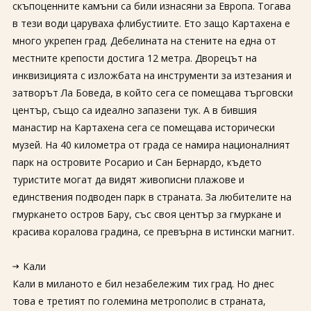
скъпоценните камъни са били изнасяни за Европа. Тогава
в тези води царуваха флибустиите. Ето защо Картахена е
много укрепен град. Дебелината на стените на една от
местните крепости достига 12 метра. Дворецът на
инквизицията с изложбата на инструменти за изтезания и
затворът Ла Боведа, в който сега се помещава търговски
център, също са идеално запазени тук. А в бившия
манастир на Картахена сега се помещава исторически
музей. На 40 километра от града се намира националният
парк на островите Росарио и Сан Бернардо, където
туристите могат да видят живописни плажове и
единствения подводен парк в страната. За любителите на
гмуркането остров Бару, със своя център за гмуркане и
красива коралова градина, се превърна в истински магнит.
Кали
Кали в миланото е бил незабележим тих град. Но днес
това е третият по големина метрополис в страната,