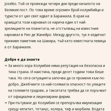
Joselito. Той се провежда четири дни преди началото на
Великия пост. По това време огромен брой колумбийци и
туристи от цял ​​​​свят идват в Баранкила. В края на
краищата този карнавал се нарича един от най-
зрелищните на планетата, не отстъпващ на известния
карнавал в Рио де Жанейро. Между другото, тук е издигнат
приживе паметник на Шакира, тъй като известната певица
е от Баранкиля.
Добре е да знаете
За много хора Колумбия няма репутация на безопасна и
тиха страна. И наистина, преди десет години това беше
така. Но сега ситуацията започва да се променя към по-
добро. Джебчиите са най-голямата опасност по улиците
на големите градове, а такситата трябва да се поръчват
от официални и лицензирани фирми.
При пътуване до Колумбия се препоръчва имунизация
срещу хепатит, тетанус, холера, тиф и морбили. Водата