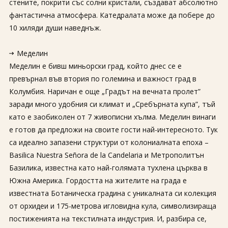
стените, покрити със солни кристали, създават абсолютно
фантастична атмосфера. Катедралата може да побере до
10 хиляди души наведнъж.
Меделин
Меделин е бивш миньорски град, който днес се е
превърнал във втория по големина и важност град в
Колумбия. Наричан е още „Градът на вечната пролет”
заради много удобния си климат и „Сребърната купа”, тъй
като е заобиколен от 7 живописни хълма. Меделин винаги
е готов да предложи на своите гости най-интересното. Тук
са идеално запазени структури от колониалната епоха –
Basilica Nuestra Señora de la Candelaria и Метрополитън
Базилика, известна като най-голямата тухлена църква в
Южна Америка. Гордостта на жителите на града е
известната Ботаническа градина с уникалната си колекция
от орхидеи и 175-метрова игловидна кула, символизираща
постиженията на текстилната индустрия. И, разбира се,