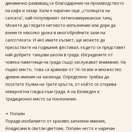
динамично развиващ се благодарение на производството
на кафе и захар. Кали е наричан още „столицата на
салсата“, най-популярният латиноамерикански танц.
Можете да гледате неговото изпълнение или дори да
вземете няколко урока в многобройните зали на
салсотеката. И ако имате късмет, ще можете да
присъствате на годишния фестивал, където се представят
най-добрите танцови школи в града. Изградените от
човека паметници на града също заслужават внимание. На
първо място, това са храмове от 16-ти век и множество
древни имения на хасиенда. Определено трябва да
посетите Хълма на трите кръста, от който се открива
невероятна гледка към града. А на Великден е
традиционно място за поклонение.
Попаян
Поради изобилието от красиво запазени имения,
боядисани в светли цветове, Попаян често е наричан