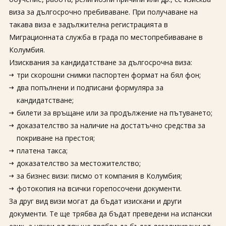
За нас
Полезно
виза за дългосрочно пребиваване. При получаване на
Документи
Магазин
такава виза е задължителна регистрацията в
Общи условия
Политика за
Миграционната служба в града по местопребиваване в
поверителност
Колумбия.
Изисквания за кандидатстване за дългосрочна виза:
ЗАПИТВАНЕ
три скорошни снимки паспортен формат на бял фон;
два попълнени и подписани формуляра за
кандидатстване;
билети за връщане или за продължение на пътуването;
доказателство за наличие на достатъчно средства за
покриване на престоя;
платена такса;
доказателство за местожителство;
за бизнес визи: писмо от компания в Колумбия;
фотокопия на всички горепосочени документи.
За друг вид визи могат да бъдат изискани и други
документи. Те ще трябва да бъдат преведени на испански