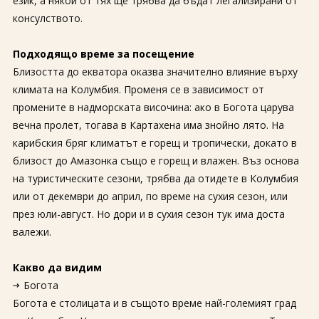
език, а някои от тях ще трябва да бъдат легализирани от
консулството.
Подходящо време за посещение
Близостта до екватора оказва значително влияние върху
климата на Колумбия. Променя се в зависимост от
промените в надморската височина: ако в Богота царува
вечна пролет, тогава в Картахена има знойно лято. На
карибския бряг климатът е горещ и тропически, докато в
близост до Амазонка също е горещ и влажен. Въз основа
на туристическите сезони, трябва да отидете в Колумбия
или от декември до април, по време на сухия сезон, или
през юли-август. Но дори и в сухия сезон тук има доста
валежи.
Какво да видим
Богота
Богота е столицата и в същото време най-големият град