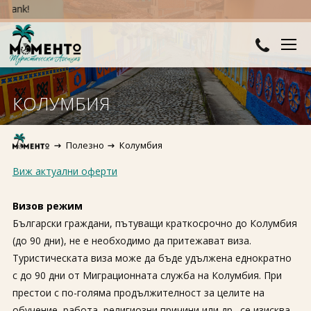
Меч
ДЕСТИНАЦИИ
КОЛУМБИЯ
Австралия и Океания
ХОТЕЛИ
Полезно
Колумбия
Азия
Хотели в България
КРУИЗИ
Виж актуални оферти
Африка
Хотели в Гърция
ТУРЦИЯ
Визов режим
Европа
Хотели в Турция
ПРАЗНИЦИ
Български граждани, пътуващи краткосрочно до Колумбия
(до 90 дни), не е необходимо да притежават виза.
Северна Америка
Великден
ПОЛЕЗНО
Туристическата виза може да бъде удължена еднократно
Южна Америка
с до 90 дни от Миграционната служба на Колумбия. При
Коледа
КОНТАКТИ
престои с по-голяма продължителност за целите на
Нова година
обучение, работа, религиозни причини или др., се изисква