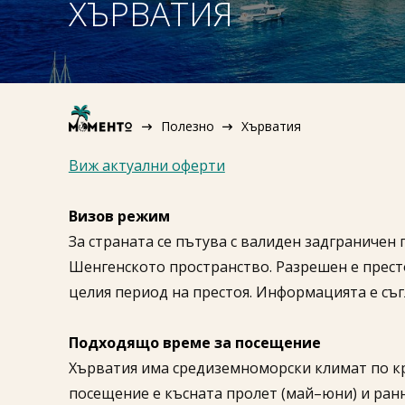
ХЪРВАТИЯ
Полезно
Хърватия
Виж актуални оферти
Визов режим
За страната се пътува с валиден задграничен 
Шенгенското пространство. Разрешен е престой
целия период на престоя. Информацията е съ
Подходящо време за посещение
Хърватия има средиземноморски климат по к
посещение е късната пролет (май–юни) и ранна