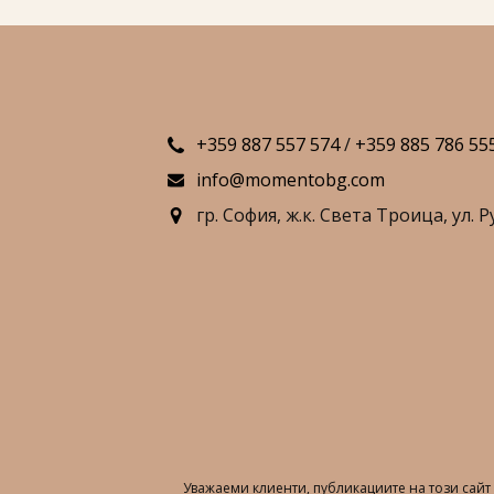
+359 887 557 574
/
+359 885 786 55
info@momentobg.com
гр. София,
ж.к. Света Троица,
ул. Р
Уважаеми клиенти, публикациите на този сай