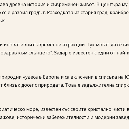
тава древна история и съвременен живот. В центъра му
се е развил градът. Разходката из стария град, крайбр
ия.
о и иновативни съвременни атракции. Тук могат да се 
оздрав към слънцето“. Задар е известен с едни от най-
природни чудеса в Европа и са включени в списъка на 
 близък досег с природата. Това е задължителна спирка
риатическо море, известен със своите кристално чисти
ажове, исторически забележителности и модерни завед