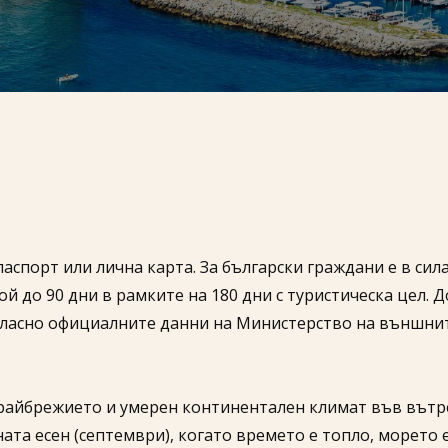
паспорт или лична карта. За български граждани е в сил
 до 90 дни в рамките на 180 дни с туристическа цел. Д
гласно официалните данни на Министерство на външнит
райбрежието и умерен континентален климат във вътр
та есен (септември), когато времето е топло, морето е