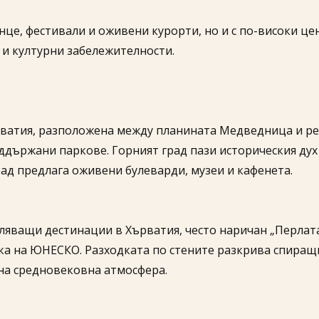
ънце, фестивали и оживени курорти, но и с по-високи цен
 и културни забележителности.
рватия, разположена между планината Медведница и ре
ддържани паркове. Горният град пази историческия ду
ад предлага оживени булеварди, музеи и кафенета.
ляващи дестинации в Хърватия, често наричан „Перлата 
ъка на ЮНЕСКО. Разходката по стените разкрива спиращ
чна средновековна атмосфера.