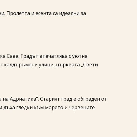
и. Пролетта и есента са идеални за
ка Сава. Градът впечатлява с уютна
х с калдъръмени улици, църквата „Свети
на Адриатика“. Старият град е обграден от
и дъха гледки към морето и червените