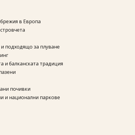
йбрежия в Европа
островчета
 и подходящо за плуване
тинг
а и балканската традиция
пазени
рани почивки
ни и национални паркове