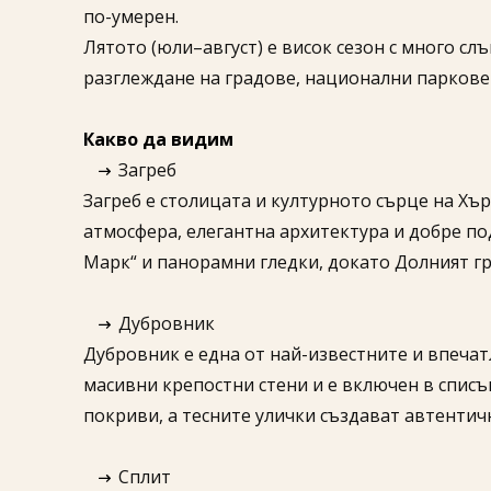
по-умерен.
Лятото (юли–август) е висок сезон с много сл
разглеждане на градове, национални паркове
Какво да видим
Загреб
Загреб е столицата и културното сърце на Хъ
атмосфера, елегантна архитектура и добре по
Марк“ и панорамни гледки, докато Долният гр
Дубровник
Дубровник е една от най-известните и впечат
масивни крепостни стени и е включен в спис
покриви, а тесните улички създават автенти
Сплит