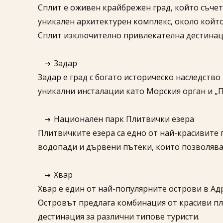
Сплит е оживен крайбрежен град, който съче
уникален архитектурен комплекс, около който 
Сплит изключително привлекателна дестинац
Задар
Задар е град с богато историческо наследств
уникални инсталации като Морския орган и „П
Национален парк Плитвички езера
Плитвичките езера са едно от най-красивите 
водопади и дървени пътеки, които позволяват
Хвар
Хвар е един от най-популярните острови в Ад
Островът предлага комбинация от красиви пл
дестинация за различни типове туристи.