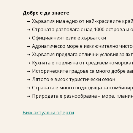
Добре е да знаете
Хърватия има едно от най-красивите кра
Страната разполага с над 1000 острова и 
Официалният език е хърватски
Адриатическо море е изключително чисто
Хърватия предлага отлични условия за ях
Кухнята е повлияна от средиземноморскат
Историческите градове са много добре за
Лятото е висок туристически сезон
Страната е много подходяща за комбини
Природата е разнообразна – море, плани
Виж актуални оферти