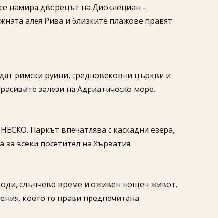
 се намира дворецът на Диоклециан –
ежната алея Рива и близките плажове правят
видят римски руини, средновековни църкви и
красивите залези на Адриатическо море.
ЮНЕСКО. Паркът впечатлява с каскадни езера,
 за всеки посетител на Хърватия.
 води, слънчево време и оживен нощен живот.
ения, което го прави предпочитана