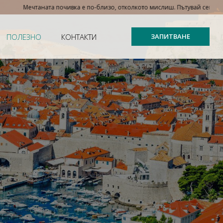
таната почивка е по-близо, отколкото мислиш. Пътувай сега, плати на внос
ПОЛЕЗНО
КОНТАКТИ
ЗАПИТВАНЕ