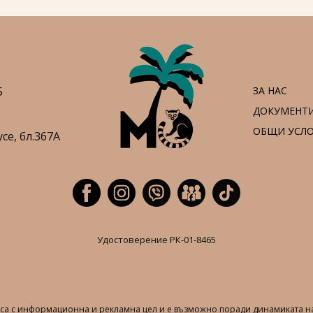
5
ЗА НАС
ДОКУМЕНТ
ОБЩИ УСЛ
усе,
бл.367А
Удостоверение РК-01-8465
т са с информационна и рекламна цел и е възможно поради динамиката на