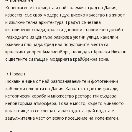
Копенхаген
Копенхаген е столицата и най-големият град на Дания,
известен със своя модерен дух, високо качество на живот
и изключителна архитектура. Градът съчетава
исторически сгради, кралски дворци и съвременен дизайн.
Разходката из центъра разкрива уютни улици, канали и
оживени площади. Сред най-популярните места са
кралският дворец Амалиенборг, площадът Кралски Нюхавн
с цветните си къщи и модерната крайбрежна зона.
Нюхавн
Нюхавн е една от най-разпознаваемите и фотогенични
забележителности на Дания. Каналът с цветни фасади,
исторически кораби и множество ресторанти създава
неповторима атмосфера. Това е място, където миналото
и настоящето се срещат, а разходката край водата е
задължителна част от всяко посещение на Копенхаген.