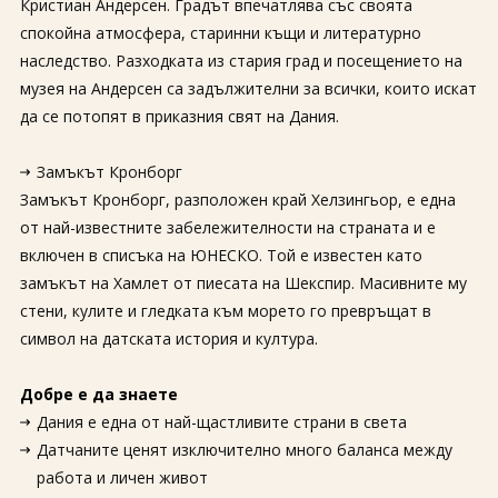
Кристиан Андерсен. Градът впечатлява със своята
спокойна атмосфера, старинни къщи и литературно
наследство. Разходката из стария град и посещението на
музея на Андерсен са задължителни за всички, които искат
да се потопят в приказния свят на Дания.
Замъкът Кронборг
Замъкът Кронборг, разположен край Хелзингьор, е една
от най-известните забележителности на страната и е
включен в списъка на ЮНЕСКО. Той е известен като
замъкът на Хамлет от пиесата на Шекспир. Масивните му
стени, кулите и гледката към морето го превръщат в
символ на датската история и култура.
Добре е да знаете
Дания е една от най-щастливите страни в света
Датчаните ценят изключително много баланса между
работа и личен живот