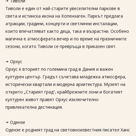
Тиволи
Тиволи е един от най-старите увеселителни паркове в
света и истинска икона на Копенхаген. Паркът предлага
атракции, градини, концерти и светлинни инсталации,
които впечатляват както деца, така и възрастни. Особено
магична е атмосферата вечер и по време на празничните
сезони, когато Тиволи се превръща в приказен свят.
Орхус
Орхус е вторият по големина град в Дания и важен
културен център. Градът съчетава младежка атмосфера,
исторически квартали и модерна архитектура. Музеят на
открито „Старият град“, крайбрежните зони и богатият
културен живот правят Орхус изключително
привлекателна дестинация.
Одензе
Одензе е родният град на световноизвестния писател Ханс