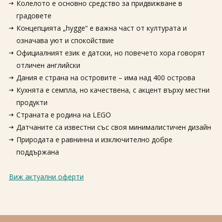
Колелото е основно средство за придвижване в
градовете
Концепцията „hygge“ е важна част от културата и
означава уют и спокойствие
Официалният език е датски, но повечето хора говорят
отличен английски
Дания е страна на островите – има над 400 острова
Кухнята е семпла, но качествена, с акцент върху местни
продукти
Страната е родина на LEGO
Датчаните са известни със своя минималистичен дизайн
Природата е равнинна и изключително добре
поддържана
Виж актуални оферти