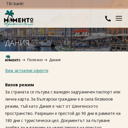
TBI bank!
ДЕСТИНАЦИИ
ДАНИЯ
Австралия и Океания
ХОТЕЛИ
Полезно
Дания
Азия
Хотели в България
КРУИЗИ
Виж актуални оферти
Африка
Хотели в Гърция
ТУРЦИЯ
Визов режим
Европа
Хотели в Турция
ПРАЗНИЦИ
За страната се пътува с валиден задграничен паспорт или
лична карта. За български граждани е в сила безвизов
Северна Америка
Великден
ПОЛЕЗНО
режим, тъй като Дания е част от Шенгенското
Южна Америка
пространство. Разрешен е престой до 90 дни в рамките на
Коледа
КОНТАКТИ
180 дни с туристическа цел. Документът за пътуване
Нова година
трябва да е валиден за целия период на престоя.