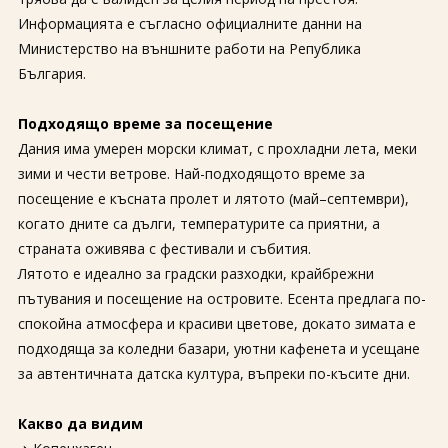
За нас
Полезно
Информацията е съгласно официалните данни на
Документи
Магазин
Министерство на външните работи на Република
Общи условия
Политика за
България.
поверителност
Подходящо време за посещение
ЗАПИТВАНЕ
Дания има умерен морски климат, с прохладни лета, меки
зими и чести ветрове. Най-подходящото време за
посещение е късната пролет и лятото (май–септември),
когато дните са дълги, температурите са приятни, а
страната оживява с фестивали и събития.
Лятото е идеално за градски разходки, крайбрежни
пътувания и посещение на островите. Есента предлага по-
спокойна атмосфера и красиви цветове, докато зимата е
подходяща за коледни базари, уютни кафенета и усещане
за автентичната датска култура, въпреки по-късите дни.
Какво да видим