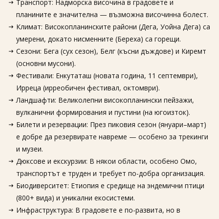
Транспорт: Надморска височина в градовете и
планините е значителна — възможна височинна болест.
Климат: Високопланинските райони (Дега, Уойна Дега) са
умерени, докато нисменните (Береха) са горещи.
Сезони: Бега (сух сезон), Белг (късни дъждове) и Киремт
(основни мусони).
Фестивали: Енкутаташ (новата година, 11 септември),
Ирреца (ирреобичен фестивал, октомври).
Ландшафти: Великолепни високопланински пейзажи,
вулканични формирования и пустини (на югоизток).
Билети и резервации: През пиковия сезон (януари–март)
е добре да резервирате навреме — особено за трекинги
и музеи.
Дюксове и екскурзии: В някои области, особено Омо,
транспортът е труден и требует по-добра организация.
Биодиверситет: Етиопия е средище на эндемични птици
(800+ вида) и уникални екосистеми.
Инфраструктура: В градовете е по-развита, но в