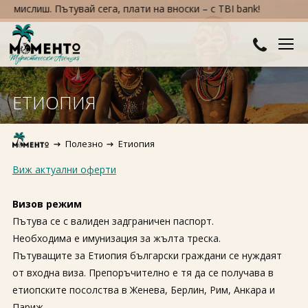
ислиш. Пътувай сега, плати на вноски – с TBI bank!
ДЕСТИНАЦИИ
ЕТИОПИЯ
Австралия и Океания
ХОТЕЛИ
Полезно
Етиопия
Азия
Хотели в България
КРУИЗИ
Виж актуални оферти
Африка
Хотели в Гърция
ТУРЦИЯ
Визов режим
Европа
Хотели в Турция
ПРАЗНИЦИ
Пътува се с валиден задграничен паспорт.
Необходима е имунизация за жълта треска.
Северна Америка
Великден
ПОЛЕЗНО
Пътуващите за Етиопия български граждани се нуждаят
Южна Америка
от входна виза. Препоръчително е тя да се получава в
Коледа
КОНТАКТИ
етиопските посолства в Женева, Берлин, Рим, Анкара и
Нова година
Париж.