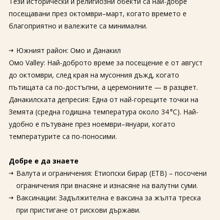
Тези исторически и религиозни обекти са най-добре
посещавани през октомври–март, когато времето е
благоприятно и валежите са минимални.
Южният район: Oмо и Данакил
Oмо Valley: Най-доброто време за посещение е от август
до октомври, след края на мусонния дъжд, когато
пътищата са по-достъпни, а церемониите — в разцвет.
Данакилската депресия: Една от най-горещите точки на
Земята (средна годишна температура около 34 °C). Най-
удобно е пътуване през ноември–януари, когато
температурите са по-поносими.
Добре е да знаете
Валута и ограничения: Етиопски бирар (ETB) – посочени
ограничения при внасяне и изнасяне на валутни суми.
Ваксинации: Задължителна е ваксина за жълта треска
при пристигане от рискови държави.