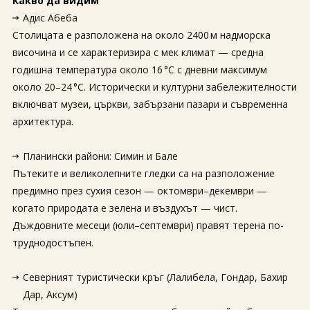
Какво да видим
Адис Абеба
Столицата е разположена на около 2400 м надморска
височина и се характеризира с мек климат — средна
годишна температура около 16 °C с дневни максимум
около 20–24 °C. Исторически и културни забележителности
включват музеи, църкви, забързани пазари и съвременна
архитектура.
Планински райони: Симин и Бале
Пътеките и великолепните гледки са на разположение
предимно през сухия сезон — октомври–декември —
когато природата е зелена и въздухът — чист.
Дъждовните месеци (юли–септември) правят терена по-
труднодостъпен.
Северният туристически кръг (Лалибела, Гондaр, Бахир
Дар, Аксум)