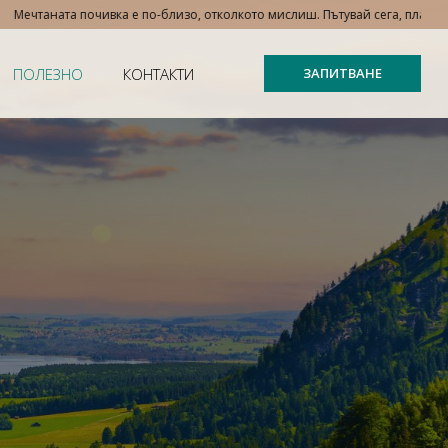
 почивка е по-близо, отколкото мислиш. Пътувай сега, плати на вноски – с 
ПОЛЕЗНО
КОНТАКТИ
ЗАПИТВАНЕ