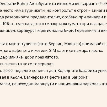
utsche Bahn). Автобусите са икономичен вариант (FlixB
 често няма турникети, но контролът е строг – винаги
 да резервирате предварително, особено при панаири и
–10% от сметката, като се закръгля сумата при плащане
шницел, каривурст и регионални бири. Германия е и вин
еста с много туристи (като Берлин, Мюнхен) внимавайте 
много кафенета и хотели. SIM карти се намират лесно.
дър или яке, дори през лятото.
късненията не се толерират.
 20:00, неделя е почивен ден. Коледните базари са уни
ал в Кьолн, Вагнеровият фестивал в Байройт.
оалеи, пешеходни маршрути и национални паркове кат