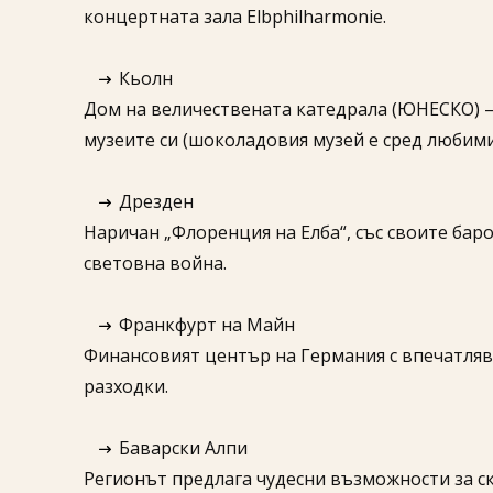
концертната зала Elbphilharmonie.
Кьолн
Дом на величествената катедрала (ЮНЕСКО) – е
музеите си (шоколадовия музей е сред любими
Дрезден
Наричан „Флоренция на Елба“, със своите бар
световна война.
Франкфурт на Майн
Финансовият център на Германия с впечатлява
разходки.
Баварски Алпи
Регионът предлага чудесни възможности за ск