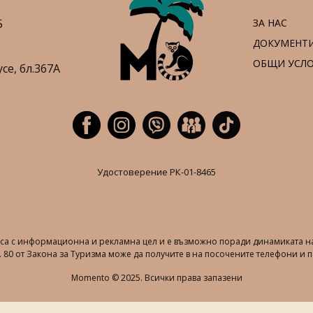
5
ЗА НАС
ДОКУМЕНТ
ОБЩИ УСЛ
усе,
бл.367А
Удостоверение РК-01-8465
т са с информационна и рекламна цел и е възможно поради динамиката на
 80 от Закона за Туризма може да получите в на посочените телефони и п
Momento © 2025. Всички права запазени