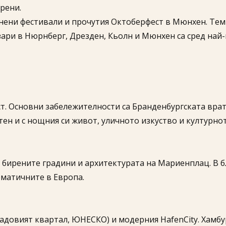
рени.
инени фестивали и прочутия Октоберфест в Мюнхен. Темп
зари в Нюрнберг, Дрезден, Кьолн и Мюнхен са сред най-
т. Основни забележителности са Бранденбургската врата
тен и с нощния си живот, уличното изкуство и културно
 бирените градини и архитектурата на Мариенплац. В бл
матичните в Европа.
ладовият квартал, ЮНЕСКО) и модерния HafenCity. Хамбур