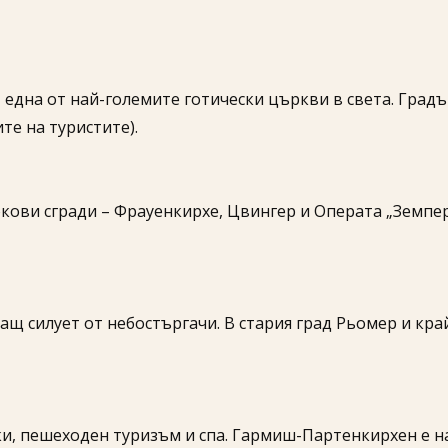
дна от най-големите готически църкви в света. Градът
те на туристите).
окови сгради – Фрауенкирхе, Цвингер и Операта „Земпе
щ силует от небостъргачи. В стария град Рьомер и кра
и, пешеходен туризъм и спа. Гармиш-Партенкирхен е н