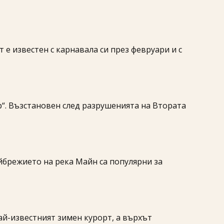
 е известен с карнавала си през февруари и с
р“. Възстановен след разрушенията на Втората
йбрежието на река Майн са популярни за
ай-известният зимен курорт, а върхът