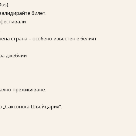
us).
 валидирайте билет.
 фестивали.
.
ена страна – особено известен е белият
за джебчии.
кално преживяване.
о „Саксонска Швейцария“.