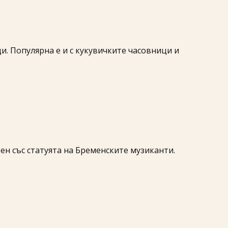
и. Популярна е и с кукувичките часовници и
ен със статуята на Бременските музиканти.