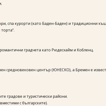
.
ори, спа курорти (като Баден-Баден) и традиционни къщ
торта“.
 романтични градчета като Рюдесхайм и Кобленц.
азен средновековен център (ЮНЕСКО), а Бремен е извест
мите градове и туристически райони.
ъвместими с българските).