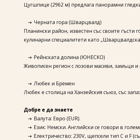
Цугшпице (2962 м) предлага панорамни гледки
Черната гора (Шварцвалд)
Планински район, известен със своите гъсти г
кулинарни специалитети като „Шварцвалдска 
Рейнската долина (ЮНЕСКО)
Живописен регион с лозови масиви, замъци и
Любек и Бремен
Любек е столица на Ханзейския съюз, със зап
Добре е да знаете
Валута: Евро (EUR).
Език: Немски. Английски се говори в голе
Електричество: 230V, щепсели тип C и F (с