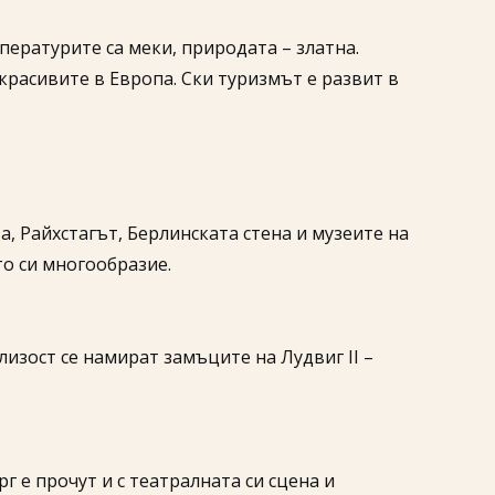
ературите са меки, природата – златна.
красивите в Европа. Ски туризмът е развит в
, Райхстагът, Берлинската стена и музеите на
то си многообразие.
изост се намират замъците на Лудвиг II –
г е прочут и с театралната си сцена и