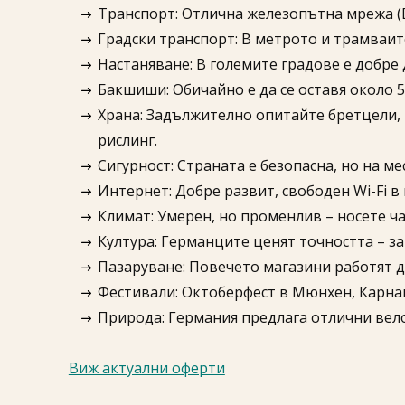
Транспорт: Отлична железопътна мрежа (De
Градски транспорт: В метрото и трамваите
Настаняване: В големите градове е добре
Бакшиши: Обичайно е да се оставя около 5
Храна: Задължително опитайте бретцели, 
рислинг.
Сигурност: Страната е безопасна, но на м
Интернет: Добре развит, свободен Wi-Fi в 
Климат: Умерен, но променлив – носете ча
Култура: Германците ценят точността – за
Пазаруване: Повечето магазини работят до
Фестивали: Октоберфест в Мюнхен, Карнав
Природа: Германия предлага отлични вел
Виж актуални оферти