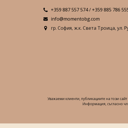
+359 887 557 574
/
+359 885 786 55
info@momentobg.com
гр. София,
ж.к. Света Троица,
ул. Р
Уважаеми клиенти, публикациите на този сай
Информация, съгласно чл.