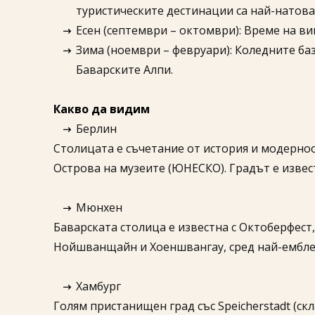
туристическите дестинации са най-натова
Есен (септември – октомври): Време на в
Зима (ноември – февруари): Коледните ба
Баварските Алпи.
Какво да видим
Берлин
Столицата е съчетание от история и модернос
Острова на музеите (ЮНЕСКО). Градът е извес
Мюнхен
Баварската столица е известна с Октоберфест,
Нойшванщайн и Хоеншвангау, сред най-ембле
Хамбург
Голям пристанищен град със Speicherstadt (ск