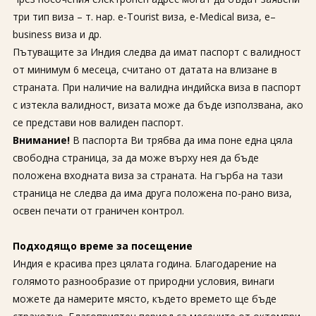
За нас
Полезно
три тип виза – т. нар. e-Tourist виза, e-Medical виза, e–
Документи
Магазин
business виза и др.
Общи условия
Политика за
Пътуващите за Индия следва да имат паспорт с валидност
поверителност
от минимум 6 месеца, считано от датата на влизане в
страната. При наличие на валидна индийска виза в паспорт
ЗАПИТВАНЕ
с изтекла валидност, визата може да бъде използвана, ако
се представи нов валиден паспорт.
Внимание!
В паспорта Ви трябва да има поне една цяла
свободна страница, за да може върху нея да бъде
положена входната виза за страната. На гърба на тази
страница не следва да има друга положена по-рано виза,
освен печати от граничен контрол.
Подходящо време за посещение
Индия е красива през цялата година. Благодарение на
голямото разнообразие от природни условия, винаги
можете да намерите място, където времето ще бъде