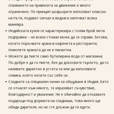
спазването на правилата за движение е много
ограничено. По принцип шофьорите използват клаксон
на пътя, подават сигнал и веднага започват всяка
маневра.
Индийската кухня се характеризира с голям брой люти
подправки – не всеки стомах може да се справи. Затова,
когато поръчвате храна в кафенета и ресторанти,
помолете храната да не е пикантна.
Можете да пиете само бутилирана вода от магазина;
По-добре е да го пиете, без да докосвате гърлото, да го
наливате директно в устата си или да използвате
сламка, която носите със себе си.
Сладките са специален начин за общуване в Индия; Като
се отнасят към някого, те изразяват съчувствие,
благодарност и уважение. Не е обичайно да отказвате
подаръци под формата на сладкиши, това много ще
обиди дарителя, но не сте длъжни да ги ядете.