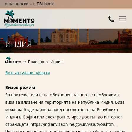
 вноски – с TBI bank!
ДЕСТИНАЦИИ
ИНДИЯ
Австралия и Океания
ХОТЕЛИ
Полезно
Индия
Азия
Хотели в България
КРУИЗИ
Виж актуални оферти
Африка
Хотели в Гърция
ТУРЦИЯ
Визов режим
Европа
Хотели в Турция
ПРАЗНИЦИ
За притежателите на обикновен паспорт е необходима
виза за влизане на територията на Република Индия. Виза
Северна Америка
Великден
ПОЛЕЗНО
може да бъде заявена пред посолството на Република
Южна Америка
Индия в София или електронно, чрез достъп до интернет
Коледа
КОНТАКТИ
страницата: https://indianvisaonline.gov.in/visa/tvoa.html .
Нова година
Чрез посочения електронен адрес могат да бъдат заявени