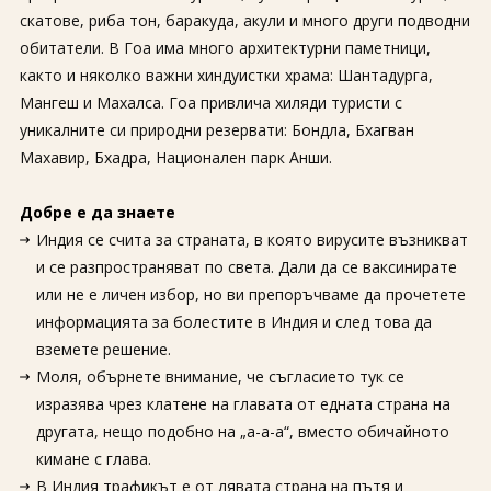
скатове, риба тон, баракуда, акули и много други подводни
обитатели. В Гоа има много архитектурни паметници,
както и няколко важни хиндуистки храма: Шантадурга,
Мангеш и Махалса. Гоа привлича хиляди туристи с
уникалните си природни резервати: Бондла, Бхагван
Махавир, Бхадра, Национален парк Анши.
Добре е да знаете
Индия се счита за страната, в която вирусите възникват
и се разпространяват по света. Дали да се ваксинирате
или не е личен избор, но ви препоръчваме да прочетете
информацията за болестите в Индия и след това да
вземете решение.
Моля, обърнете внимание, че съгласието тук се
изразява чрез клатене на главата от едната страна на
другата, нещо подобно на „а-а-а“, вместо обичайното
кимане с глава.
В Индия трафикът е от лявата страна на пътя и