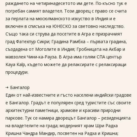
раждането на четиринадесетото им дете. По-късно тук е
погребан самият владетел. Този дворец с право се счита
за перлата на мюсюлманското изкуство в Индия и е
включен в списъка на ЮНЕСКО за световно наследство.
Също така си струва да посетите в Агра е призрачният
град Фатехпур Сикри; Градина Рамбха – първата градина,
създадена от Моголите в Индия; Гробницата на Акбар и
мавзолея Чини-ка-Рауза. В Агра има голям СПА център
Kaya Kalp, където можете да релаксирате с релаксиращи
процедури.
Бангалор
Един от най-известните и гъсто населени индийски градове
е Бангалор. Градът е популярен сред туристите със своите
архитектурни паметници, храмове и красиви природни
паркове. Тук се намира дворецът Бангалор – резиденцията
на владетелите на града; модерният храм Шри Радха
Кришна Чандра Мандир, посветен на Радха и Кришна;