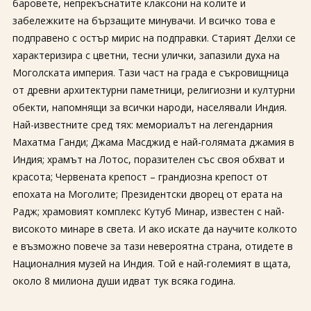
баровете, непрекъснатите клаксони на колите и
забележките на бързащите минувачи. И всичко това е
подправено с остър мирис на подправки. Старият Делхи се
характеризира с цветни, тесни улички, запазили духа на
Моголската империя. Тази част на града е съкровищница
от древни архитектурни паметници, религиозни и културни
обекти, напомнящи за всички народи, населявали Индия.
Най-известните сред тях: мемориалът на легендарния
Махатма Ганди; Джама Масджид е най-голямата джамия в
Индия; храмът на Лотос, поразителен със своя обхват и
красота; Червената крепост – грандиозна крепост от
епохата на Моголите; Президентски дворец от ерата на
Радж; храмовият комплекс Кутуб Минар, известен с най-
високото минаре в света. И ако искате да научите колкото
е възможно повече за тази невероятна страна, отидете в
Националния музей на Индия. Той е най-големият в щата,
около 8 милиона души идват тук всяка година.