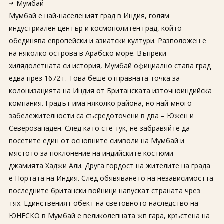
Мумбай
Мумбай е най-населеният град в Индия, голям
индустриален център и космополитен град, който
обединява европейски и азиатски култури. Разположен е
на няколко острова в Арабско море. Въпреки
хилядолетната си история, Мумбай официално става град
едва през 1672 г. Това беше отправната точка за
колонизацията на Индия от Британската източноиндийска
компания. Градът има няколко района, но най-много
забележителности са съсредоточени в два – Южен и
Северозападен. След като сте тук, не забравяйте да
посетите един от основните символи на Мумбай и
мястото за поклонение на индийските костюми –
джамията Хаджи Али. Друга гордост на жителите на града
е Портата на Индия. След обявяването на независимостта
последните британски войници напускат страната чрез
тях. Единственият обект на световното наследство на
ЮНЕСКО в Мумбай е великолепната жп гара, кръстена на