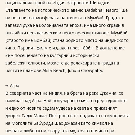
националния герой на Индия Чатрапати Шиваджи.
Стъпването на историческото авеню Dadabhaji Naoroji ще
ви потопи в атмосферата на живота в Мумбай. Градът е
запазил духа на колониалната епоха, има много сгради в
английски неокласически и неоготически стилове. Мумбай
(старото име Бомбай) стана родното място на индийското
кино. Първият филм е издаден през 1896 г. В допълнение
към посещението на културни и исторически
забележителности, можете да релаксирате в града на
чистите плажове Aksa Beach, Juhu и Chowpatty.
Агра
В северната част на Индия, на брега на река Джамна, се
намира град Агра. Най-популярното място сред туристите
и едно от новите седем чудеса на света е приказният
дворец Тадж Махал. Построен е от падишаха на империята
на Моголите Бабуриди Шах Джахан като символ на
вечната любов към съпругата му, която почина при