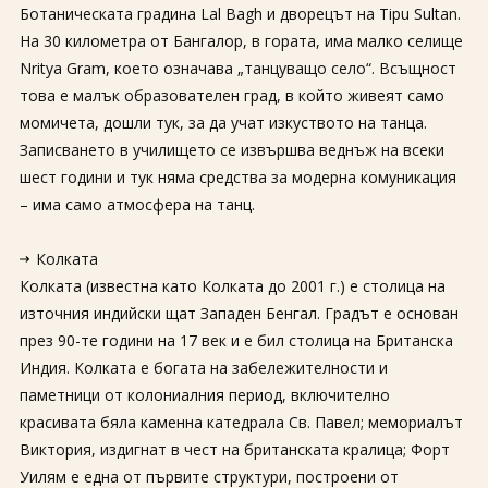
Ботаническата градина Lal Bagh и дворецът на Tipu Sultan.
На 30 километра от Бангалор, в гората, има малко селище
Nritya Gram, което означава „танцуващо село“. Всъщност
това е малък образователен град, в който живеят само
момичета, дошли тук, за да учат изкуството на танца.
Записването в училището се извършва веднъж на всеки
шест години и тук няма средства за модерна комуникация
– има само атмосфера на танц.
Колката
Колката (известна като Колката до 2001 г.) е столица на
източния индийски щат Западен Бенгал. Градът е основан
през 90-те години на 17 век и е бил столица на Британска
Индия. Колката е богата на забележителности и
паметници от колониалния период, включително
красивата бяла каменна катедрала Св. Павел; мемориалът
Виктория, издигнат в чест на британската кралица; Форт
Уилям е една от първите структури, построени от