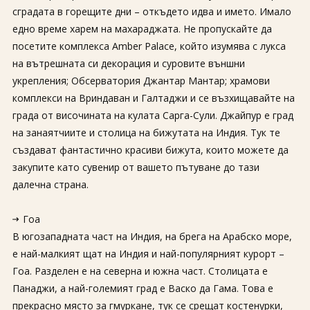
сградата в горещите дни – откъдето идва и името. Имало
едно време харем на махараджата. Не пропускайте да
посетите комплекса Amber Palace, който изумява с лукса
на вътрешната си декорация и суровите външни
укрепления; Обсерватория Джантар Мантар; храмови
комплекси на Вриндаван и Галтаджи и се възхищавайте на
града от височината на кулата Сарга-Сули. Джайпур е град
на занаятчиите и столица на бижутата на Индия. Тук те
създават фантастично красиви бижута, които можете да
закупите като сувенир от вашето пътуване до тази
далечна страна.
Гоа
В югозападната част на Индия, на брега на Арабско море,
е най-малкият щат на Индия и най-популярният курорт –
Гоа. Разделен е на северна и южна част. Столицата е
Панаджи, а най-големият град е Васко да Гама. Това е
прекрасно място за гмуркане, тук се срещат костенурки,