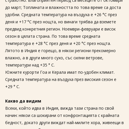
страхотно. Благоприятен период са месеците от октомври
до март; Топлината и влажността по това време са доста
удобни. Средната температура на въздуха е +26 °C през
деня и +17 °C през нощта, но винаги трябва да вземете
предвид конкретния регион. Ноември-февруари е висок
сезон в цялата страна. По това време средната
температура е +28 °C през деня и +20 °C през нощта.
Лятото в Индия е горещо, в някои региони прекомерно
влажно, а в други много сухо, със силни ветрове,
температури над +35 ° C.
Южните курорти Гоа и Керала имат по-удобен климат.
Средната температура на въздуха през високия сезон е
+29 ° C.
Какво да видим
Всеки, който идва в Индия, вижда тази страна по свой
начин: някои са шокирани от конфронтацията с крайната
бедност, докато други виждат най-милите хора, живеещи в