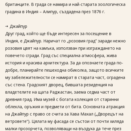
британците. В града се намира и най-старата зоологическа
градина в Индия – Алипур, създадена през 1876 г.
Джайпур
Друг град, който ще бъде интересен за посещение в
Индия, е Джайпур. Наричат ​​го „розовия град” заради нежно
розовия цвят на камъка, използван при изграждането на
повечето сгради. Град със специална атмосфера, жива
история и красива архитектура. За да опознаете града по-
добре, планирайте пешеходна обиколка, защото всичките
му забележителности се намират в старата част, оградена
със стена. Градският дворец, бившата резиденция на
владетелите на щата Раджастан, заема седма част от
древния град. Има музей с богата колекция от старинни
облекла, оръжия и предмети от бита. Основната атракция
на Джайпур с право се счита за Хава Махал („Дворецът на
ветровете“). Цялата му фасада се състои от почти хиляда
малки прозорчета, позволяващи на въздуха да тече през