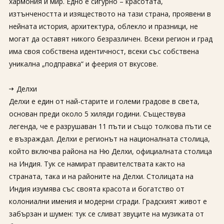
хармония и мир. Едно е сигурно – красотата,
изтънчеността и изяществото на тази страна, проявени в
нейната история, архитектура, облекло и празници, не
могат да оставят никого безразличен. Всеки регион и град
има своя собствена идентичност, всеки със собствена
уникална „подправка“ и феерия от вкусове.
Делхи
Делхи е един от най-старите и големи градове в света,
основан преди около 5 хиляди години. Съществува
легенда, че е разрушаван 11 пъти и също толкова пъти се
е възраждал. Делхи е регионът на националната столица,
който включва района на Ню Делхи, официалната столица
на Индия. Тук се намират правителствата както на
страната, така и на районите на Делхи. Столицата на
Индия изумява със своята красота и богатство от
колониални имения и модерни сгради. Градският живот е
забързан и шумен: тук се сливат звуците на музиката от