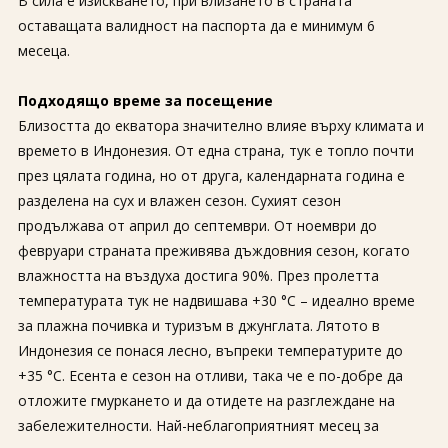
В сила е изискването, при влизането в страната
оставащата валидност на паспорта да е минимум 6
месеца.
Подходящо време за посещение
Близостта до екватора значително влияе върху климата и
времето в Индонезия. От една страна, тук е топло почти
през цялата година, но от друга, календарната година е
разделена на сух и влажен сезон. Сухият сезон
продължава от април до септември. От ноември до
февруари страната преживява дъждовния сезон, когато
влажността на въздуха достига 90%. През пролетта
температурата тук не надвишава +30 °C – идеално време
за плажна почивка и туризъм в джунглата. Лятото в
Индонезия се понася лесно, въпреки температурите до
+35 °C. Есента е сезон на отливи, така че е по-добре да
отложите гмуркането и да отидете на разглеждане на
забележителности. Най-неблагоприятният месец за