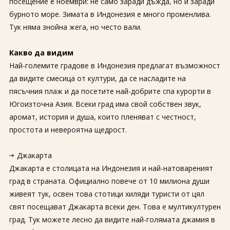
посещение е ноември: не само заради дъжда, но и заради
бурното море. Зимата в Индонезия е много променлива.
Тук няма знойна жега, но често вали.
Какво да видим
Най-големите градове в Индонезия предлагат възможност
да видите смесица от култури, да се насладите на
пясъчния плаж и да посетите най-добрите спа курорти в
Югоизточна Азия. Всеки град има свой собствен звук,
аромат, история и душа, които пленяват с честност,
простота и невероятна щедрост.
Джакарта
Джакарта е столицата на Индонезия и най-натовареният
град в страната. Официално повече от 10 милиона души
живеят тук, освен това стотици хиляди туристи от цял ​​​​
свят посещават Джакарта всеки ден. Това е мултикултурен
град. Тук можете лесно да видите най-голямата джамия в