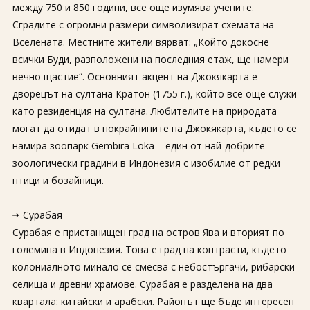
между 750 и 850 години, все още изумява учените.
Сградите с огромни размери символизират схемата на
Вселената. Местните жители вярват: „Който докосне
всички Буди, разположени на последния етаж, ще намери
вечно щастие“. Основният акцент на Джокякарта е
дворецът на султана Кратон (1755 г.), който все още служи
като резиденция на султана. Любителите на природата
могат да отидат в покрайнините на Джокякарта, където се
намира зоопарк Gembira Loka – един от най-добрите
зоологически градини в Индонезия с изобилие от редки
птици и бозайници.
Сурабая
Сурабая е пристанищен град на остров Ява и вторият по
големина в Индонезия. Това е град на контрасти, където
колониалното минало се смесва с небостъргачи, рибарски
селища и древни храмове. Сурабая е разделена на два
квартала: китайски и арабски. Районът ще бъде интересен