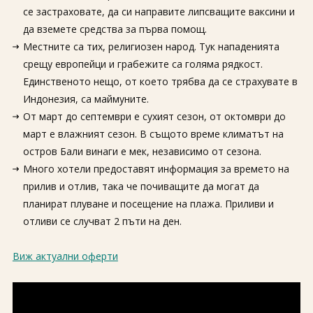
се застраховате, да си направите липсващите ваксини и
да вземете средства за първа помощ.
Местните са тих, религиозен народ. Тук нападенията
срещу европейци и грабежите са голяма рядкост.
Единственото нещо, от което трябва да се страхувате в
Индонезия, са маймуните.
От март до септември е сухият сезон, от октомври до
март е влажният сезон. В същото време климатът на
остров Бали винаги е мек, независимо от сезона.
Много хотели предоставят информация за времето на
прилив и отлив, така че почиващите да могат да
планират плуване и посещение на плажа. Приливи и
отливи се случват 2 пъти на ден.
Виж актуални оферти