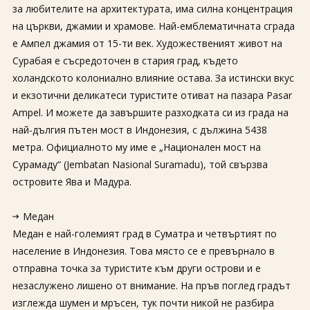
за любителите на архитектурата, има силна концентрация
на църкви, джамии и храмове. Най-емблематичната сграда
е Ампел джамия от 15-ти век. Художественият живот на
Сурабая е съсредоточен в стария град, където
холандското колониално влияние остава. За истински вкус
и екзотични деликатеси туристите отиват на пазара Pasar
Ampel. И можете да завършите разходката си из града на
най-дългия пътен мост в Индонезия, с дължина 5438
метра. Официалното му име е „Национален мост на
Сурамаду“ (Jembatan Nasional Suramadu), той свързва
островите Ява и Мадура.
Медан
Медан е най-големият град в Суматра и четвъртият по
население в Индонезия. Това място се е превърнало в
отправна точка за туристите към други острови и е
незаслужено лишено от внимание. На пръв поглед градът
изглежда шумен и мръсен, тук почти никой не разбира