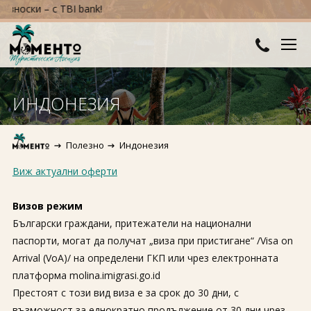
ки – с TBI bank!
ДЕСТИНАЦИИ
ИНДОНЕЗИЯ
Австралия и Океания
ХОТЕЛИ
Полезно
Индонезия
Азия
Хотели в България
КРУИЗИ
Виж актуални оферти
Африка
Хотели в Гърция
ТУРЦИЯ
Визов режим
Европа
Хотели в Турция
ПРАЗНИЦИ
Български граждани, притежатели на национални
паспорти, могат да получат „виза при пристигане“ /Visa on
Северна Америка
Великден
ПОЛЕЗНО
Arrival (VoA)/ на определени ГКП или чрез електронната
Южна Америка
платформа molina.imigrasi.go.id
Коледа
КОНТАКТИ
Престоят с този вид виза е за срок до 30 дни, с
Нова година
възможност за еднократно продължение от 30 дни чрез