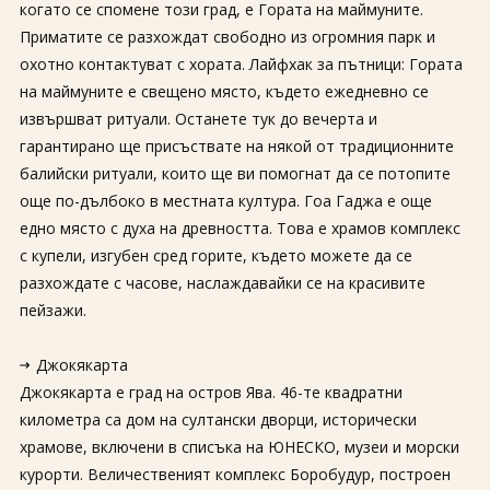
когато се спомене този град, е Гората на маймуните.
Приматите се разхождат свободно из огромния парк и
охотно контактуват с хората. Лайфхак за пътници: Гората
на маймуните е свещено място, където ежедневно се
извършват ритуали. Останете тук до вечерта и
гарантирано ще присъствате на някой от традиционните
балийски ритуали, които ще ви помогнат да се потопите
още по-дълбоко в местната култура. Гоа Гаджа е още
едно място с духа на древността. Това е храмов комплекс
с купели, изгубен сред горите, където можете да се
разхождате с часове, наслаждавайки се на красивите
пейзажи.
Джокякарта
Джокякарта е град на остров Ява. 46-те квадратни
километра са дом на султански дворци, исторически
храмове, включени в списъка на ЮНЕСКО, музеи и морски
курорти. Величественият комплекс Боробудур, построен