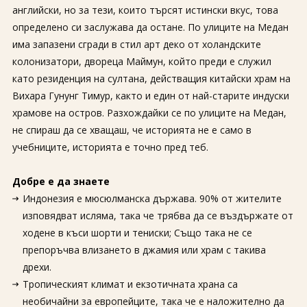
английски, но за тези, които търсят истински вкус, това
определено си заслужава да остане. По улиците на Медан
има запазени сгради в стил арт деко от холандските
колонизатори, двореца Маймун, който преди е служил
като резиденция на султана, действащия китайски храм на
Вихара Гунунг Тимур, както и един от най-старите индуски
храмове на остров. Разхождайки се по улиците на Медан,
не спираш да се хващаш, че историята не е само в
учебниците, историята е точно пред теб.
Добре е да знаете
Индонезия е мюсюлманска държава. 90% от жителите
изповядват исляма, така че трябва да се въздържате от
ходене в къси шорти и тениски; Също така не се
препоръчва влизането в джамия или храм с такива
дрехи.
Тропическият климат и екзотичната храна са
необичайни за европейците, така че е наложително да