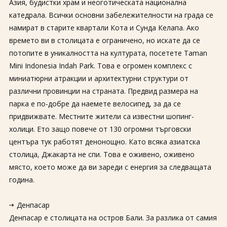
Азия, будистки храм и неоготическата национална
катедрала. Всички основни забележителности на града се
намират в старите квартали Кота и Сунда Келапа. Ако
времето ви в столицата е ограничено, но искате да се
потопите в уникалността на културата, посетете Taman
Mini Indonesia Indah Park. Това е огромен комплекс с
миниатюрни атракции и архитектурни структури от
различни провинции на страната. Предвид размера на
парка е по-добре да наемете велосипед, за да се
придвижвате. Местните жители са известни шопинг-
холици. Ето защо повече от 130 огромни търговски
центъра тук работят денонощно. Като всяка азиатска
столица, Джакарта не спи. Това е оживено, оживено
място, което може да ви зареди с енергия за следващата
година.
Денпасар
Денпасар е столицата на остров Бали. За разлика от самия