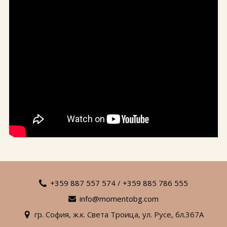
+359 887 557 574
/
+359 885 786 555
info@momentobg.com
гр. София,
ж.к. Света Троица,
ул. Русе,
бл.367А