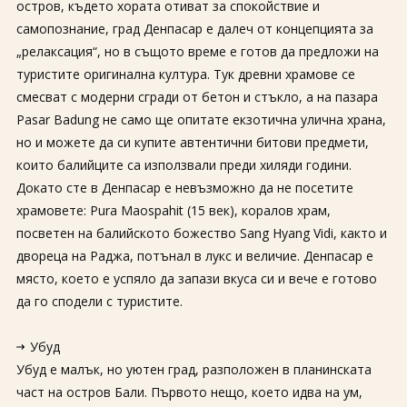
остров, където хората отиват за спокойствие и
самопознание, град Денпасар е далеч от концепцията за
„релаксация“, но в същото време е готов да предложи на
туристите оригинална култура. Тук древни храмове се
смесват с модерни сгради от бетон и стъкло, а на пазара
Pasar Badung не само ще опитате екзотична улична храна,
но и можете да си купите автентични битови предмети,
които балийците са използвали преди хиляди години.
Докато сте в Денпасар е невъзможно да не посетите
храмовете: Pura Maospahit (15 век), коралов храм,
посветен на балийското божество Sang Hyang Vidi, както и
двореца на Раджа, потънал в лукс и величие. Денпасар е
място, което е успяло да запази вкуса си и вече е готово
да го сподели с туристите.
Убуд
Убуд е малък, но уютен град, разположен в планинската
част на остров Бали. Първото нещо, което идва на ум,