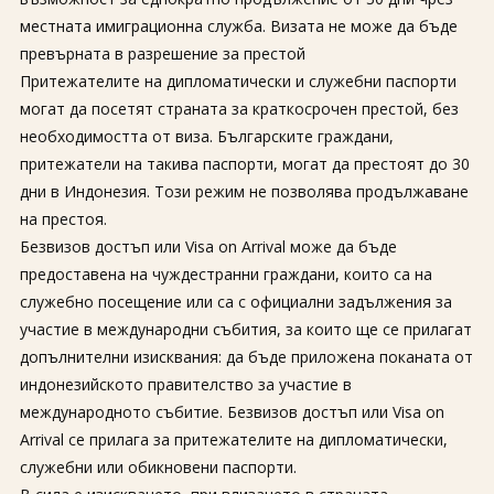
За нас
Полезно
местната имиграционна служба. Визата не може да бъде
Документи
Магазин
превърната в разрешение за престой
Общи условия
Политика за
Притежателите на дипломатически и служебни паспорти
поверителност
могат да посетят страната за краткосрочен престой, без
необходимостта от виза. Българските граждани,
ЗАПИТВАНЕ
притежатели на такива паспорти, могат да престоят до 30
дни в Индонезия. Този режим не позволява продължаване
на престоя.
Безвизов достъп или Visa on Arrival може да бъде
предоставена на чуждестранни граждани, които са на
служебно посещение или са с официални задължения за
участие в международни събития, за които ще се прилагат
допълнителни изисквания: да бъде приложена поканата от
индонезийското правителство за участие в
международното събитие. Безвизов достъп или Visa on
Arrival се прилага за притежателите на дипломатически,
служебни или обикновени паспорти.