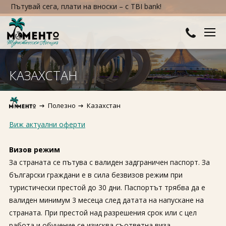
ътувай сега, плати на вноски – с TBI bank!
ДЕСТИНАЦИИ
КАЗАХСТАН
Австралия и Океания
ХОТЕЛИ
Полезно
Казахстан
Азия
Хотели в България
КРУИЗИ
Виж актуални оферти
Африка
Хотели в Гърция
ТУРЦИЯ
Визов режим
Европа
Хотели в Турция
ПРАЗНИЦИ
За страната се пътува с валиден задграничен паспорт. За
български граждани е в сила безвизов режим при
Северна Америка
Великден
ПОЛЕЗНО
туристически престой до 30 дни. Паспортът трябва да е
Южна Америка
валиден минимум 3 месеца след датата на напускане на
Коледа
КОНТАКТИ
страната. При престой над разрешения срок или с цел
Нова година
работа и обучение се изисква съответна виза.