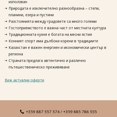
използван
Природата е изключително разнообразна – степи,
планини, езера и пустини
Разстоянията между градовете са много големи
Гостоприемството е важна част от местната култура
Традиционната кухня е богата на месни ястия
Конният спорт има дълбоки корени в традициите
Казахстан е важен енергиен и икономически център в
региона
Страната предлага автентично и различно
пътешественическо преживяване
Виж актуални оферти
+359 887 557 574
/
+359 885 786 555