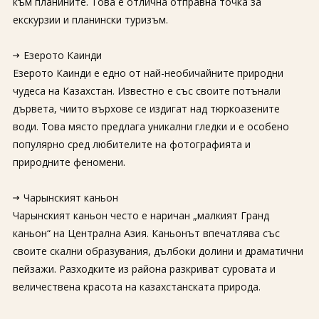
към планините. Това е отлична отправна точка за
екскурзии и планински туризъм.
Езерото Каинди
Езерото Каинди е едно от най-необичайните природни
чудеса на Казахстан. Известно е със своите потънали
дървета, чиито върхове се издигат над тюркоазените
води. Това място предлага уникални гледки и е особено
популярно сред любителите на фотографията и
природните феномени.
Чарынският каньон
Чарынският каньон често е наричан „малкият Гранд
каньон“ на Централна Азия. Каньонът впечатлява със
своите скални образувания, дълбоки долини и драматични
пейзажи. Разходките из района разкриват суровата и
величествена красота на казахстанската природа.