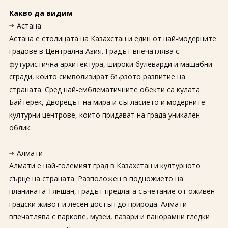
Какво да видим
Астана
Астана е столицата на Казахстан и един от най-модерните
градове в Централна Азия. Градът впечатлява с
футуристична архитектура, широки булеварди и мащабни
сгради, които символизират бързото развитие на
страната. Сред най-емблематичните обекти са кулата
Байтерек, Дворецът на мира и съгласието и модерните
културни центрове, които придават на града уникален
облик.
Алмати
Алмати е най-големият град в Казахстан и културното
сърце на страната. Разположен в подножието на
планината Тяншан, градът предлага съчетание от оживен
градски живот и лесен достъп до природа. Алмати
впечатлява с паркове, музеи, пазари и панорамни гледки