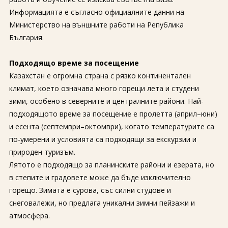
За нас
Полезно
Информацията е съгласно официалните данни на
Документи
Магазин
Министерство на външните работи на Република
Общи условия
Политика за
България.
поверителност
Подходящо време за посещение
ЗАПИТВАНЕ
Казахстан е огромна страна с рязко континентален
климат, което означава много горещи лета и студени
зими, особено в северните и централните райони. Най-
подходящото време за посещение е пролетта (април–юни)
и есента (септември–октомври), когато температурите са
по-умерени и условията са подходящи за екскурзии и
природен туризъм.
Лятото е подходящо за планинските райони и езерата, но
в степите и градовете може да бъде изключително
горещо. Зимата е сурова, със силни студове и
снеговалежи, но предлага уникални зимни пейзажи и
атмосфера.