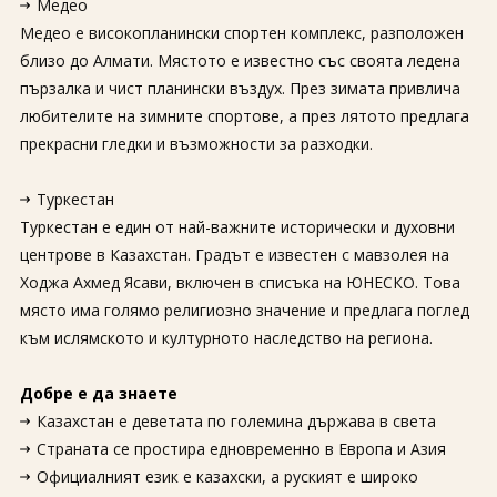
Медео
Медео е високопланински спортен комплекс, разположен
близо до Алмати. Мястото е известно със своята ледена
пързалка и чист планински въздух. През зимата привлича
любителите на зимните спортове, а през лятото предлага
прекрасни гледки и възможности за разходки.
Туркестан
Туркестан е един от най-важните исторически и духовни
центрове в Казахстан. Градът е известен с мавзолея на
Ходжа Ахмед Ясави, включен в списъка на ЮНЕСКО. Това
място има голямо религиозно значение и предлага поглед
към ислямското и културното наследство на региона.
Добре е да знаете
Казахстан е деветата по големина държава в света
Страната се простира едновременно в Европа и Азия
Официалният език е казахски, а руският е широко