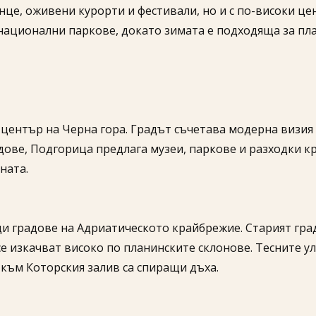
ънце, оживени курорти и фестивали, но и с по-високи цен
 национални паркове, докато зимата е подходяща за пл
ентър на Черна гора. Градът съчетава модерна визия 
дове, Подгорица предлага музеи, паркове и разходки к
ната.
щи градове на Адриатическото крайбрежие. Старият гра
се изкачват високо по планинските склонове. Тесните 
към Которския залив са спиращи дъха.