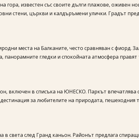
на гора, известен със своите дълги плажове, оживен н
ковни стени, църкви и калдъръмени улички. Градът пре
иродни места на Балканите, често сравняван с фиорд. З
ка, панорамните гледки и спокойната атмосфера правят
он, включен в списъка на ЮНЕСКО. Паркът впечатлява 
а дестинация за любителите на природата, пешеходния 
а в света след Гранд каньон. Районът предлага спиращ