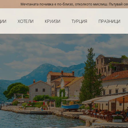
Мечтаната почивка е по-близо, отколкото мислиш. Пътувай сега, плати н
ЦИИ
ХОТЕЛИ
КРУИЗИ
ТУРЦИЯ
ПРАЗНИЦИ