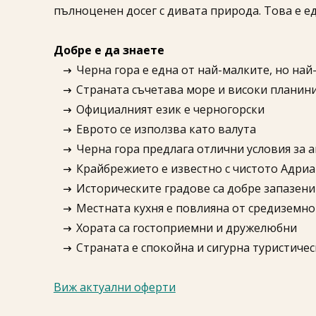
пълноценен досег с дивата природа. Това е е
Добре е да знаете
Черна гора е една от най-малките, но на
Страната съчетава море и високи планин
Официалният език е черногорски
Еврото се използва като валута
Черна гора предлага отлични условия за 
Крайбрежието е известно с чистото Адри
Историческите градове са добре запазени
Местната кухня е повлияна от средиземн
Хората са гостоприемни и дружелюбни
Страната е спокойна и сигурна туристиче
Виж актуални оферти