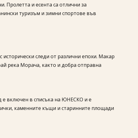
и. Пролетта и есента са отлични за
анински туризъм и зимни спортове във
с исторически следи от различни епохи. Макар
рай река Морача, както и добра отправна
д е включен в списъка на ЮНЕСКО и е
улички, каменните къщи и старинните площади