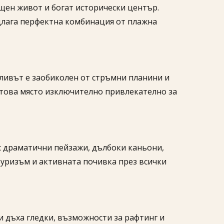
ощен живот и богат исторически център.
длага перфектна комбинация от плажна
аливът е заобиколен от стръмни планини и
 това място изключително привлекателно за
с драматични пейзажи, дълбоки каньони,
туризъм и активната почивка през всички
и дъха гледки, възможности за рафтинг и