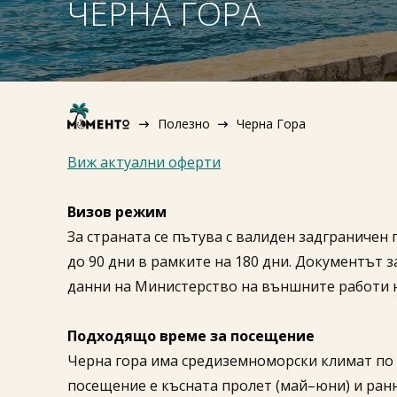
ЧЕРНА ГОРА
Полезно
Черна Гора
Виж актуални оферти
Визов режим
За страната се пътува с валиден задграничен 
до 90 дни в рамките на 180 дни. Документът 
данни на Министерство на външните работи н
Подходящо време за посещение
Черна гора има средиземноморски климат по
посещение е късната пролет (май–юни) и ранна