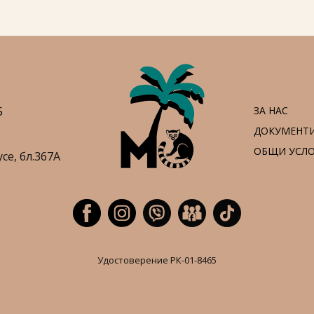
5
ЗА НАС
ДОКУМЕНТ
ОБЩИ УСЛ
усе,
бл.367А
Удостоверение РК-01-8465