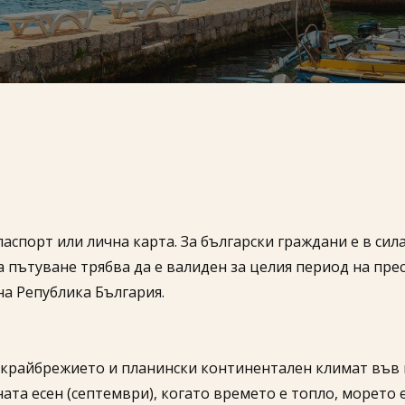
паспорт или лична карта. За български граждани е в си
за пътуване трябва да е валиден за целия период на пр
а Република България.
 крайбрежието и планински континентален климат във
та есен (септември), когато времето е топло, морето е