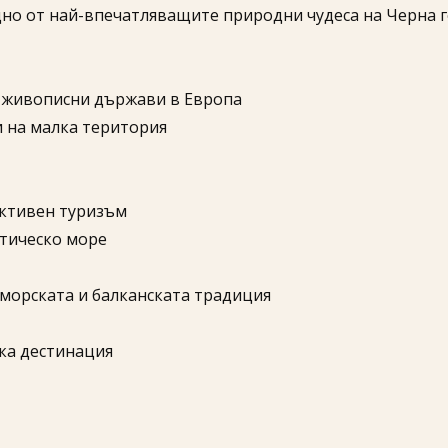
дно от най-впечатляващите природни чудеса на Черна г
й-живописни държави в Европа
и на малка територия
активен туризъм
атическо море
оморската и балканската традиция
ска дестинация