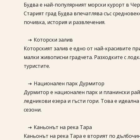
Будва е най-популярният морски курорт в Чер
Старият град Будва впечатлява със среднове
почивка, история и развлечения.
Которски залив
Которският залив е едно от най-красивите пр
малки живописни градчета. Разходките с лод
туристите.
Национален парк Дурмитор
Дурмитор е национален парк и планински рай
ледникови езера и гъсти гори. Това е идеалн
сезони.
Каньонът на река Тара
Каньонът на река Тара е вторият по дълбочин