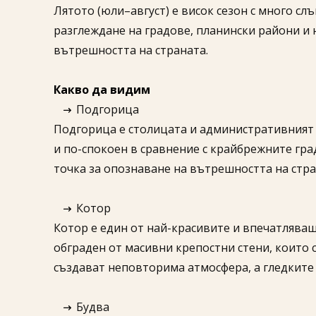
Лятото (юли–август) е висок сезон с много сл
разглеждане на градове, планински райони и
вътрешността на страната.
Какво да видим
Подгорица
Подгорица е столицата и административният ц
и по-спокоен в сравнение с крайбрежните гра
точка за опознаване на вътрешността на стра
Котор
Котор е един от най-красивите и впечатлява
обграден от масивни крепостни стени, които 
създават неповторима атмосфера, а гледките 
Будва