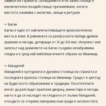
символ на страната. Посещението ѝ по залез слънце е
изключително въздействащо преживяване, когато
мястото оживява с молитви, свещи и ритуали.
Баган
Баган е едно от най-впечатляващите археологически
места в Азия. В равнината са разпръснати хиляди древни
храмове и пагоди, датиращи от IX до XIII век. Изгревът или
залезът над храмовете на Баган създава незабравима
гледка и е сред най-емблематичните образи на Мианмар.
Мандалей
Мандалей е културната и духовна столица на страната и
последната кралска столица на Мианмар. Градът е център
на будисткото образование и традиции. Посетителите
могат да разгледат кралския дворец, манастири и пагоди,
както и да се насладят на гледката от хълма Мандалей,
откъдето се открива панорама към града и околностите.