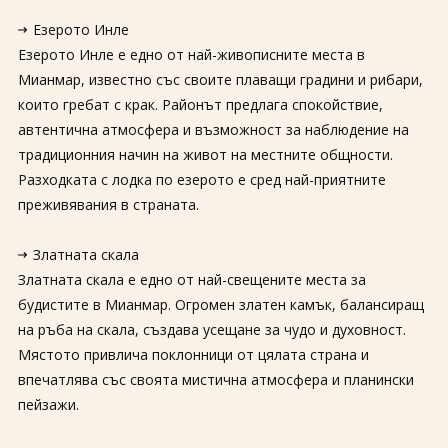
Езерото Инле
Езерото Инле е едно от най-живописните места в
Мианмар, известно със своите плаващи градини и рибари,
които гребат с крак. Районът предлага спокойствие,
автентична атмосфера и възможност за наблюдение на
традиционния начин на живот на местните общности.
Разходката с лодка по езерото е сред най-приятните
преживявания в страната.
Златната скала
Златната скала е едно от най-свещените места за
будистите в Мианмар. Огромен златен камък, балансиращ
на ръба на скала, създава усещане за чудо и духовност.
Мястото привлича поклонници от цялата страна и
впечатлява със своята мистична атмосфера и планински
пейзажи.