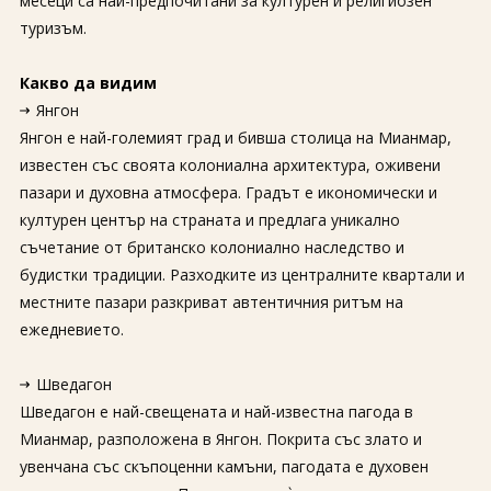
месеци са най-предпочитани за културен и религиозен
туризъм.
Какво да видим
Янгон
Янгон е най-големият град и бивша столица на Мианмар,
известен със своята колониална архитектура, оживени
пазари и духовна атмосфера. Градът е икономически и
културен център на страната и предлага уникално
съчетание от британско колониално наследство и
будистки традиции. Разходките из централните квартали и
местните пазари разкриват автентичния ритъм на
ежедневието.
Шведагон
Шведагон е най-свещената и най-известна пагода в
Мианмар, разположена в Янгон. Покрита със злато и
увенчана със скъпоценни камъни, пагодата е духовен