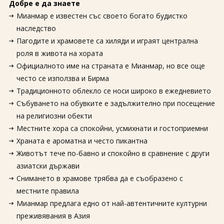
Добре е да знаете
Мианмар е известен със своето богато будистко
наследство
Пагодите и храмовете са хиляди и играят централна
роля в живота на хората
Официалното име на страната е Мианмар, но все още
често се използва и Бирма
Традиционното облекло се носи широко в ежедневието
Събуването на обувките е задължително при посещение
на религиозни обекти
Местните хора са спокойни, усмихнати и гостоприемни
Храната е ароматна и често пикантна
Животът тече по-бавно и спокойно в сравнение с други
азиатски държави
Снимането в храмове трябва да е съобразено с
местните правила
Мианмар предлага едно от най-автентичните културни
преживявания в Азия