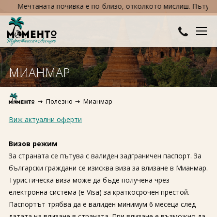
Мечтаната почивка е по-близо, отколкото мислиш. Пътувай се
ДЕСТИНАЦИИ
МИАНМАР
Австралия и Океания
ХОТЕЛИ
Полезно
Мианмар
Азия
Хотели в България
КРУИЗИ
Виж актуални оферти
Африка
Хотели в Гърция
ТУРЦИЯ
Визов режим
Европа
Хотели в Турция
ПРАЗНИЦИ
За страната се пътува с валиден задграничен паспорт. За
български граждани се изисква виза за влизане в Мианмар.
Северна Америка
Великден
ПОЛЕЗНО
Туристическа виза може да бъде получена чрез
Южна Америка
електронна система (e-Visa) за краткосрочен престой.
Коледа
КОНТАКТИ
Паспортът трябва да е валиден минимум 6 месеца след
Нова година
датата на влизане в страната. При влизане е възможно да