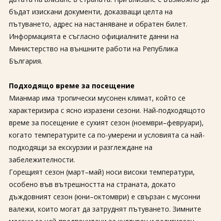
За нас
Полезно
бъдат изискани документи, доказващи целта на
Документи
Магазин
пътуването, адрес на настаняване и обратен билет.
Общи условия
Политика за
Информацията е съгласно официалните данни на
поверителност
Министерство на външните работи на Република
България.
ЗАПИТВАНЕ
Подходящо време за посещение
Мианмар има тропически мусонен климат, който се
характеризира с ясно изразени сезони. Най-подходящото
време за посещение е сухият сезон (ноември–февруари),
когато температурите са по-умерени и условията са най-
подходящи за екскурзии и разглеждане на
забележителности.
Горещият сезон (март–май) носи високи температури,
особено във вътрешността на страната, докато
дъждовният сезон (юни–октомври) е свързан с мусонни
валежи, които могат да затруднят пътуването. Зимните