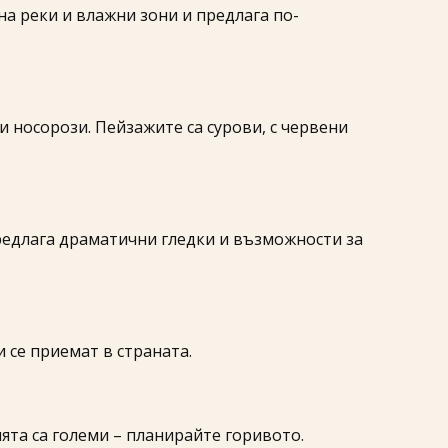
на реки и влажни зони и предлага по-
и носорози. Пейзажите са сурови, с червени
предлага драматични гледки и възможности за
 се приемат в страната.
ята са големи – планирайте горивото.