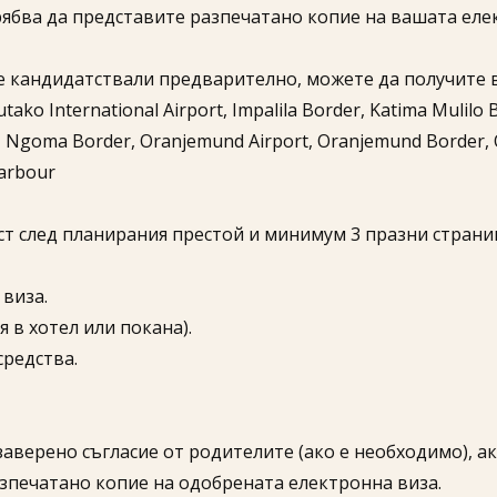
ябва да представите разпечатано копие на вашата елек
е сте кандидатствали предварително, можете да получит
ako International Airport, Impalila Border, Katima Mulilo B
Ngoma Border, Oranjemund Airport, Oranjemund Border, O
Harbour
ст след планирания престой и минимум 3 празни страни
виза.​
в хотел или покана).​
редства.​
верено съгласие от родителите (ако е необходимо), ако
зпечатано копие на одобрената електронна виза. ​