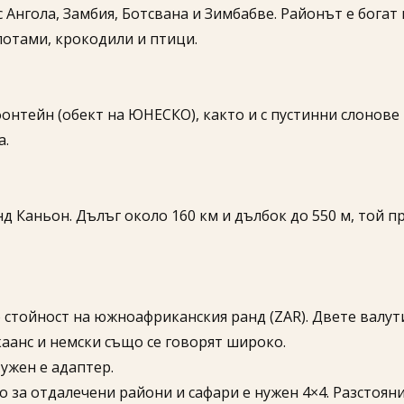
 Ангола, Замбия, Ботсвана и Зимбабве. Районът е богат 
потами, крокодили и птици.
онтейн (обект на ЮНЕСКО), както и с пустинни слонове 
а.
нд Каньон. Дълъг около 160 км и дълбок до 550 м, той 
 стойност на южноафриканския ранд (ZAR). Двете валути
каанс и немски също се говорят широко.
Нужен е адаптер.
 за отдалечени райони и сафари е нужен 4×4. Разстояни