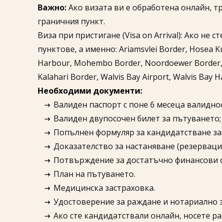
Важно:
Ако визата ви е обработена онлайн, тр
граничния пункт.
Виза при пристигане (Visa on Arrival): Ако н
пунктове, а именно:​ Ariamsvlei Border, Hosea Kut
Harbour, Mohembo Border, Noordoewer Border, 
Kalahari Border, Walvis Bay Airport, Walvis Bay 
Необходими документи:
Валиден паспорт с поне 6 месеца валидно
Валиден двупосочен билет за пътуването;
Попълнен формуляр за кандидатстване за 
Доказателство за настаняване (резервация 
Потвърждение за достатъчно финансови с
План на пътуването.​
Медицинска застраховка.​
Удостоверение за раждане и нотариално за
Ако сте кандидатствали онлайн, носете ра