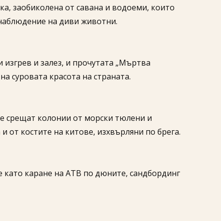
а, заобиколена от савана и водоеми, които
а наблюдение на диви животни.
 изгрев и залез, и прочутата „Мъртва
 на суровата красота на страната.
 се срещат колонии от морски тюлени и
и от костите на китове, изхвърляни по брега.
е като каране на АТВ по дюните, сандбординг