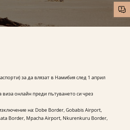
спорти) за да влязат в Намибия след 1 април
а виза онлайн преди пътуването си чрез
ключение на: Dobe Border, Gobabis Airport,
-mata Border, Mpacha Airport, Nkurenkuru Border,