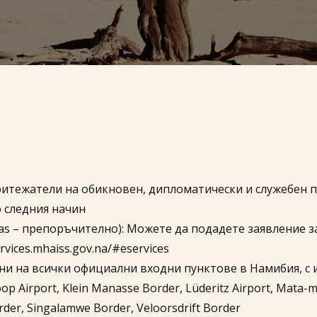
тежатели на обикновен, дипломатически и служебен па
о следния начин
s – препоръчително): Можете да подадете заявление з
vices.mhaiss.gov.na/#eservices
и на всички официални входни пунктове в Намибия, с из
op Airport, Klein Manasse Border, Lüderitz Airport, Mata
der, Singalamwe Border, Veloorsdrift Border