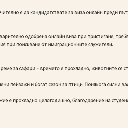
телно е да кандидатствате за виза онлайн преди пътув
арително одобрена онлайн виза при пристигане, трябв
ия при поискване от имиграционните служители.
 време за сафари – времето е прохладно, животните се
лени пейзажи и богат сезон за птици. Понякога силни в
ие е прохладно целогодишно, благодарение на студено