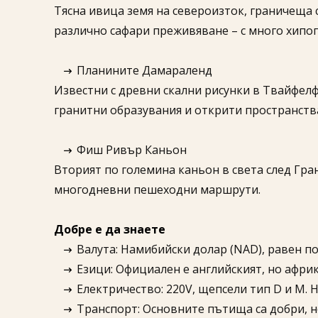
Тясна ивица земя на североизток, граничеща с
различно сафари преживяване – с много хипо
Планините Дамараленд
Известни с древни скални рисунки в Твайфелф
гранитни образувания и открити пространств
Фиш Ривър Каньон
Вторият по големина каньон в света след Гра
многодневни пешеходни маршрути.
Добре е да знаете
Валута: Намибийски долар (NAD), равен по
Езици: Официален е английският, но афри
Електричество: 220V, щепсели тип D и M. 
Транспорт: Основните пътища са добри, но