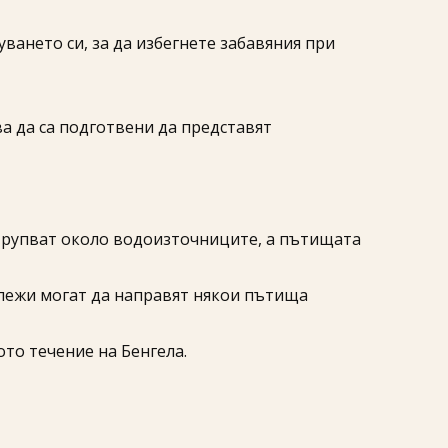
ането си, за да избегнете забавяния при
а да са подготвени да представят
 струпват около водоизточниците, а пътищата
алежи могат да направят някои пътища
то течение на Бенгела.