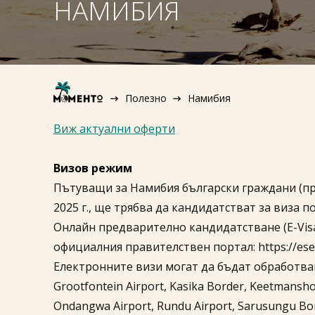
НАМИБИЯ
Полезно
Намибия
Виж актуални оферти
Визов режим
Пътуващи за Намибия български граждани (при
2025 г., ще трябва да кандидатстват за виза п
Онлайн предварително кандидатстване (E-Visa
официалния правителствен портал: https://eser
Електронните визи могат да бъдат обработван
Grootfontein Airport, Kasika Border, Keetmansho
Ondangwa Airport, Rundu Airport, Sarusungu Bor