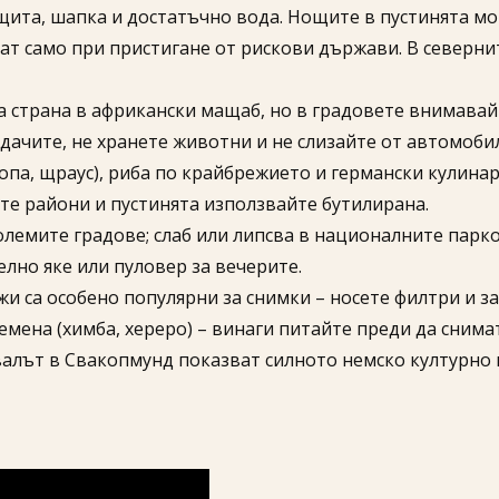
щита, шапка и достатъчно вода. Нощите в пустинята мог
ват само при пристигане от рискови държави. В северни
на страна в африкански мащаб, но в градовете внимавай
одачите, не хранете животни и не слизайте от автомоб
опа, щраус), риба по крайбрежието и германски кулинарн
ките райони и пустинята използвайте бутилирана.
олемите градове; слаб или липсва в националните парко
елно яке или пуловер за вечерите.
и са особено популярни за снимки – носете филтри и за
мена (химба, хереро) – винаги питайте преди да снимат
алът в Свакопмунд показват силното немско културно 