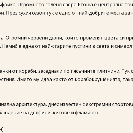
фрика. Огромното солено езеро Етоша е централна точк
и. През сухия сезон тук е едно от най-добрите места з
а. Огромни червени дюни, които променят цвета си при
и. Намиб е една от най-старите пустини в света и символ
анки от кораби, заседнали по пясъчните плитчини. Тук
стиня. Името му идва както от корабокрушенията, така 
иална архитектура, днес известен с екстремни спортов
блюдение на делфини, китове и фламинго.
н)