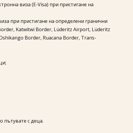
тронна виза (E-Visa) при пристигане на
е виза при пристигане на определени гранични
order, Katwitwi Border, Lüderitz Airport, Lüderitz
shikango Border, Ruacana Border, Trans-
ци;
 пътувате с деца.​