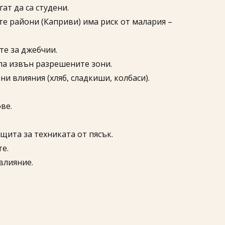
ат да са студени.
те райони (Каприви) има риск от малария –
те за джебчии.
ила извън разрешените зони.
и влияния (хляб, сладкиши, колбаси).
ве.
щита за техниката от пясък.
е.
влияние.