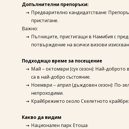
Допълнителни препоръки:
Предварително кандидатстване: Препоръчи
пристигане.
Важно:
Пътниците, пристигащи в Намибия с предв
потвърждение на всички визови изискван
Подходящо време за посещение
Май – октомври (сух сезон): Най-доброто
са в най-добро състояние.
Ноември – април (дъждовен сезон): По-зе
непроходими.
Крайбрежието около Скелетното крайбреж
Какво да видим
Национален парк Етоша