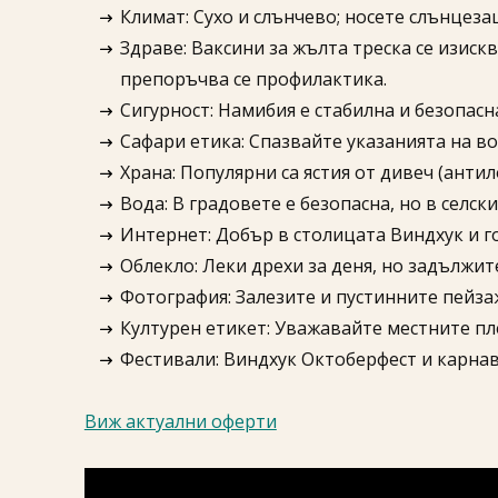
Климат: Сухо и слънчево; носете слънцеза
Здраве: Ваксини за жълта треска се изиск
препоръчва се профилактика.
Сигурност: Намибия е стабилна и безопас
Сафари етика: Спазвайте указанията на в
Храна: Популярни са ястия от дивеч (антил
Вода: В градовете е безопасна, но в селс
Интернет: Добър в столицата Виндхук и г
Облекло: Леки дрехи за деня, но задължит
Фотография: Залезите и пустинните пейзаж
Културен етикет: Уважавайте местните пле
Фестивали: Виндхук Октоберфест и карнав
Виж актуални оферти