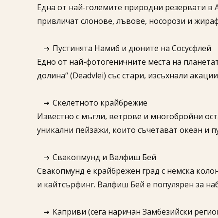
Една от най-големите природни резервати в А
привличат слонове, лъвове, носорози и жираф
Пустинята Намиб и дюните на Сосусфлей
Едно от най-фотогеничните места на планетат
долина“ (Deadvlei) със стари, изсъхнали акаци
Скелетното крайбрежие
Известно с мъгли, ветрове и многобройни ост
уникални пейзажи, които съчетават океан и пу
Свакопмунд и Валфиш Бей
Свакопмунд е крайбрежен град с немска колон
и кайтсърфинг. Валфиш Бей е популярен за на
Каприви (сега наричан Замбезийски регио