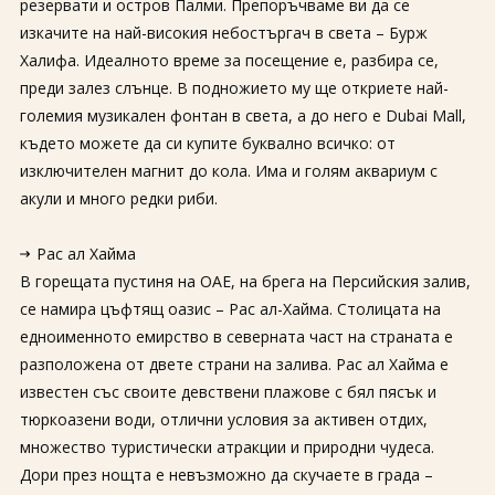
резервати и остров Палми. Препоръчваме ви да се
изкачите на най-високия небостъргач в света – Бурж
Халифа. Идеалното време за посещение е, разбира се,
преди залез слънце. В подножието му ще откриете най-
големия музикален фонтан в света, а до него е Dubai Mall,
където можете да си купите буквално всичко: от
изключителен магнит до кола. Има и голям аквариум с
акули и много редки риби.
Рас ал Хайма
В горещата пустиня на ОАЕ, на брега на Персийския залив,
се намира цъфтящ оазис – Рас ал-Хайма. Столицата на
едноименното емирство в северната част на страната е
разположена от двете страни на залива. Рас ал Хайма е
известен със своите девствени плажове с бял пясък и
тюркоазени води, отлични условия за активен отдих,
множество туристически атракции и природни чудеса.
Дори през нощта е невъзможно да скучаете в града –