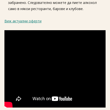
забранено. Следователно можете да пиете алкохол
само в някои ресторанти, барове и клубове.
Виж актуални оферти