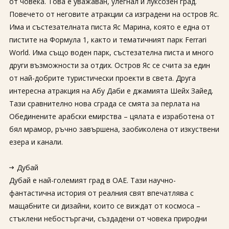
от човека. Това е уважаван, улегнал и луксозен град.
Повечето от неговите атракции са изградени на остров Яс.
Има и състезателната писта Яс Марина, която е една от
пистите на Формула 1, както и тематичният парк Ferrari
World. Има също воден парк, състезателна писта и много
други възможности за отдих. Остров Яс се счита за един
от най-добрите туристически проекти в света. Друга
интересна атракция на Абу Даби е джамията Шейх Зайед.
Тази сравнително нова сграда се смята за перлата на
Обединените арабски емирства – цялата е изработена от
бял мрамор, ръчно завършена, заобиколена от изкуствени
езера и канали.
Дубай
Дубай е най-големият град в ОАЕ. Тази научно-
фантастична история от реалния свят впечатлява с
мащабните си дизайни, които се виждат от космоса –
стъклени небостъргачи, създадени от човека природни