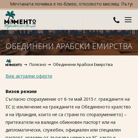
Мечтаната почивка е по-близо, отколкото мислиш. Пътувай сега
ДЕСТИНАЦИИ
ОБЕДИНЕНИ АРАБСКИ ЕМИРСТВА
Австралия и Океания
ХОТЕЛИ
Полезно
Обединени Арабски Емирства
Азия
Хотели в България
КРУИЗИ
Виж актуални оферти
Африка
Хотели в Гърция
ТУРЦИЯ
Визов режим
Европа
Хотели в Турция
ПРАЗНИЦИ
Съгласно споразумение от 6-ти май 2015 г. гражданите на
ЕС (с изключение на гражданите на Обединеното кралство
Северна Америка
Великден
ПОЛЕЗНО
и на Ирландия, които не са страни по споразумението) –
Южна Америка
притежатели на валиден обикновен паспорт или на
Коледа
КОНТАКТИ
дипломатически, служебен, официален или специален
Нова година
паспорт, издаден от държава-членка на ЕС, както и