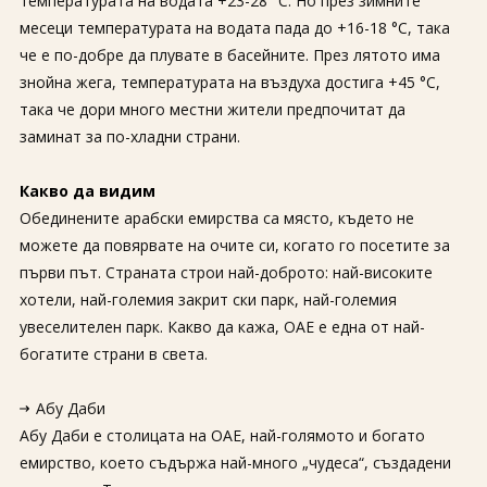
температурата на водата +23-28 °C. Но през зимните
месеци температурата на водата пада до +16-18 °C, така
че е по-добре да плувате в басейните. През лятото има
знойна жега, температурата на въздуха достига +45 °C,
така че дори много местни жители предпочитат да
заминат за по-хладни страни.
Какво да видим
Обединените арабски емирства са място, където не
можете да повярвате на очите си, когато го посетите за
първи път. Страната строи най-доброто: най-високите
хотели, най-големия закрит ски парк, най-големия
увеселителен парк. Какво да кажа, ОАЕ е една от най-
богатите страни в света.
Абу Даби
Абу Даби е столицата на ОАЕ, най-голямото и богато
емирство, което съдържа най-много „чудеса“, създадени