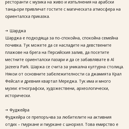
ресторанти с музика на живо и изпълнения на арабски
танцьори привличат гостите с магическата атмосфера на
ориенталска приказка.
Шарджа
Шарджа е подходяща за по-спокойна, спокойна семейна
почивка. Тук можете да се насладите на девствените
плажове на брега на Персийския залив, да посетите
местните ориенталски пазари и да се забавлявате в Al
Jazeera Park. Шаржа се счита за уникална културна столица.
Някои от основните забележителности са джамията Крал
Фейсал и древния квартал Мереджа. Тук има и много
музеи: етнографски, художествени, археологически,
исторически.
Фуджейра
Фуджейра се препоръчва за любителите на активния
отдих – гмуркане и гмуркане с шнорхел. Това емирство е