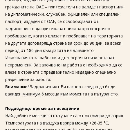
За нас
Полезно
гражданите на ОАЕ – притежатели на валиден паспорт или
Документи
Магазин
на дипломатически, служебен, официален или специален
Общи условия
Политика за
паспорт, издаден от ОАЕ, се освобождават от
поверителност
задължението да притежават визи за краткосрочно
пребиваване, когато влизат и пребивават на територията
ЗАПИТВАНЕ
на другата договаряща страна за срок до 90 дни, за всеки
период от 180 дни към датата на влизането.
Изискванията за работни и дългосрочни визи остават
непроменени. За започване на работа е необходимо да се
влезе в страната с предварително издадено специално
разрешение за работа.
Внимание!
Задграничният Ви паспорт следва да бъде
валиден минимум 6 месеца към момента на пътуването.
Подходящо време за посещение
Най-добрите месеци за пътуване са от октомври до април.
Температурата на въздуха варира между +26-35 °C,