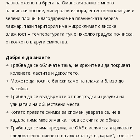
разположено на брега на Оманския залив с много
планински носове, минерални извори, естествени клисури и
зелени площи. Благодарение на планинската верига
Хаджар, тази територия има микроклимат с висока
влажност – температурата тук е няколко градуса по-ниска,
отколкото в други емирства.
Добре е да знаете
Трябва да се обличате така, че дрехите ви да покриват
коленете, лактите и деколтето.
Можете да носите бански само на плажа и близо до
басейна.
Трябва да се въздържате от прегръдки и целувки на
улицата и на обществени места.
Когато правите снимка за спомен, уверете се, че в
кадъра няма мюсюлманка, това се счита за обида.
Трябва да се има предвид, че ОАЕ е ислямска държава и
следователно пиенето на алкохол тук е „харам“, тоест е