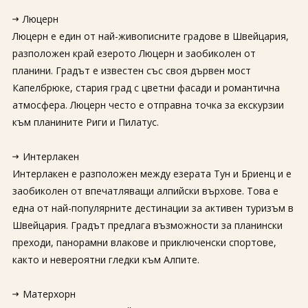
Люцерн
Люцерн е един от най-живописните градове в Швейцария,
разположен край езерото Люцерн и заобиколен от
планини. Градът е известен със своя дървен мост
Капелбрюке, стария град с цветни фасади и романтична
атмосфера. Люцерн често е отправна точка за екскурзии
към планините Риги и Пилатус.
Интерлакен
Интерлакен е разположен между езерата Тун и Бриенц и е
заобиколен от впечатляващи алпийски върхове. Това е
една от най-популярните дестинации за активен туризъм в
Швейцария. Градът предлага възможности за планински
преходи, панорамни влакове и приключенски спортове,
както и невероятни гледки към Алпите.
Матерхорн