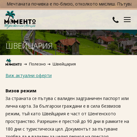
Мечтаната почивка е по-близо, отколкото мислиш. Пътувай сега,
ДЕСТИНАЦИИ
ШВЕЙЦАРИЯ
Австралия и Океания
ХОТЕЛИ
Полезно
Швейцария
Азия
Хотели в България
КРУИЗИ
Виж актуални оферти
Африка
Хотели в Гърция
ТУРЦИЯ
Визов режим
Европа
Хотели в Турция
ПРАЗНИЦИ
За страната се пътува с валиден задграничен паспорт или
лична карта. За български граждани е в сила безвизов
Северна Америка
Великден
ПОЛЕЗНО
режим, тъй като Швейцария е част от Шенгенското
Южна Америка
пространство. Разрешен е престой до 90 дни в рамките на
Коледа
КОНТАКТИ
180 дни с туристическа цел. Документът за пътуване
Нова година
трябва да е валиден за целия период на престоя.