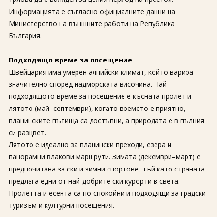
За нас
Полезно
Информацията е съгласно официалните данни на
Документи
Магазин
Министерство на външните работи на Република
Общи условия
Политика за
България.
поверителност
Подходящо време за посещение
ЗАПИТВАНЕ
Швейцария има умерен алпийски климат, който варира
значително според надморската височина. Най-
подходящото време за посещение е късната пролет и
лятото (май–септември), когато времето е приятно,
планинските пътища са достъпни, а природата е в пълния
си разцвет.
Лятото е идеално за планински преходи, езера и
панорамни влакови маршрути. Зимата (декември–март) е
предпочитана за ски и зимни спортове, тъй като страната
предлага едни от най-добрите ски курорти в света.
Пролетта и есента са по-спокойни и подходящи за градски
туризъм и културни посещения.