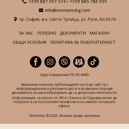
+359 887 557 574
/
+359 885 786 555
info@momentobg.com
гр. София,
ж.к. Света Троица,
ул. Русе,
бл.367А
ЗА НАС
ПОЛЕЗНО
ДОКУМЕНТИ
МАГАЗИН
ОБЩИ УСЛОВИЯ
ПОЛИТИКА ЗА ПОВЕРИТЕЛНОСТ
Удостоверение РК-01-8465
Уважаеми клиенти, публикациите на този сайт са с
информационна и рекламна цел и е възможно поради
динамиката на ценообразуване да са допуснати неточности.
Информация, съгласно чл. 80 от Закона за Туризма може да
получите в на посочените телефони и по имейл / в нашите
офиси.
Momento © 2025. Всички права запазени