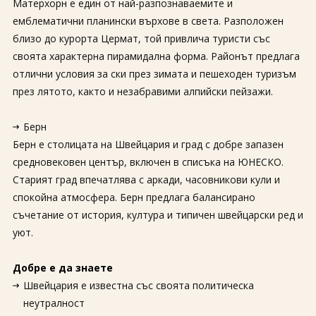
Матерхорн е един от най-разпознаваемите и
емблематични планински върхове в света. Разположен
близо до курорта Цермат, той привлича туристи със
своята характерна пирамидална форма. Районът предлага
отлични условия за ски през зимата и пешеходен туризъм
през лятото, както и незабравими алпийски пейзажи.
Берн
Берн е столицата на Швейцария и град с добре запазен
средновековен център, включен в списъка на ЮНЕСКО.
Старият град впечатлява с аркади, часовникови кули и
спокойна атмосфера. Берн предлага балансирано
съчетание от история, култура и типичен швейцарски ред и
уют.
Добре е да знаете
Швейцария е известна със своята политическа
неутралност