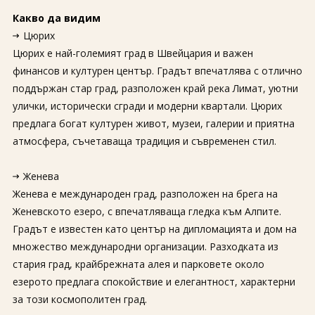
Какво да видим
Цюрих
Цюрих е най-големият град в Швейцария и важен
финансов и културен център. Градът впечатлява с отлично
поддържан стар град, разположен край река Лимат, уютни
улички, исторически сгради и модерни квартали. Цюрих
предлага богат културен живот, музеи, галерии и приятна
атмосфера, съчетаваща традиция и съвременен стил.
Женева
Женева е международен град, разположен на брега на
Женевското езеро, с впечатляваща гледка към Алпите.
Градът е известен като център на дипломацията и дом на
множество международни организации. Разходката из
стария град, крайбрежната алея и парковете около
езерото предлага спокойствие и елегантност, характерни
за този космополитен град.