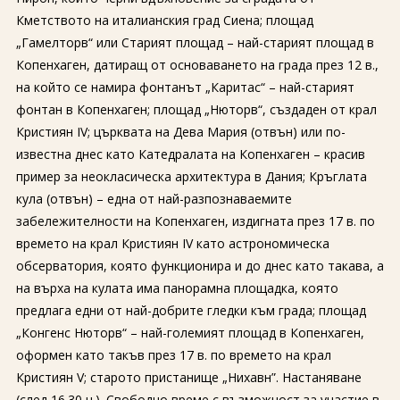
Кметството на италианския град Сиена; площад
„Гамелторв“ или Старият площад – най-старият площад в
Копенхаген, датиращ от основаването на града през 12 в.,
на който се намира фонтанът „Каритас“ – най-старият
фонтан в Копенхаген; площад „Нюторв“, създаден от крал
Кристиян IV; църквата на Дева Мария (отвън) или по-
известна днес като Катедралата на Копенхаген – красив
пример за неокласическа архитектура в Дания; Кръглата
кула (отвън) – една от най-разпознаваемите
забележителности на Копенхаген, издигната през 17 в. по
времето на крал Кристиян IV като астрономическа
обсерватория, която функционира и до днес като такава, а
на върха на кулата има панорамна площадка, която
предлага едни от най-добрите гледки към града; площад
„Конгенс Нюторв“ – най-големият площад в Копенхаген,
оформен като такъв през 17 в. по времето на крал
Кристиян V; старото пристанище „Нихавн”. Настаняване
(след 16.30 ч.). Свободно време с възможност за участие в