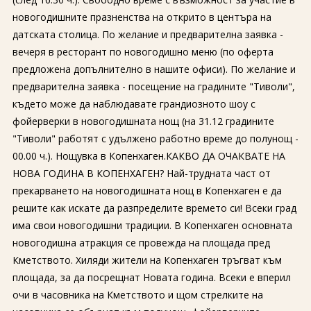
новогодишните празненства на открито в центъра на
датската столица. По желание и предварителна заявка -
вечеря в ресторант по новогодишно меню (по оферта
предложена допълнително в нашите офиси). По желание и
предварителна заявка - посещение на градините "Тиволи",
където може да наблюдавате грандиозното шоу с
фойерверки в новогодишната нощ (на 31.12 градините
"Тиволи" работят с удължено работно време до полунощ -
00.00 ч.). Нощувка в Копенхаген.КАКВО ДА ОЧАКВАТЕ НА
НОВА ГОДИНА В КОПЕНХАГЕН? Най-трудната част от
прекарването на новогодишната нощ в Копенхаген е да
решите как искате да разпределите времето си! Всеки град
има свои новогодишни традиции. В Копенхаген основната
новогодишна атракция се провежда на площада пред
Кметството. Хиляди жители на Копенхаген тръгват към
площада, за да посрещнат Новата година. Всеки е вперил
очи в часовника на Кметството и щом стрелките на