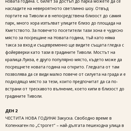
новата година. С билет за достъп до парка можете да се
насладите на невероятното светлинно шоу. Отвъд
портите на Тиволи и в непосредствена близост до самия
парк, много хора изпълват улиците близо до площада на
Кметството. За повечето посетители тази зона е чудесно
място за посрещане на Новата година, тъй като няма
такса за вход и същевременно ще видите същата гледка с
фойерверки като тази в градините Тиволи. Мостът на
кралица Луиза, е друго популярно място, където може да
посрещнете новата година на открито. Гледката от там
позволява да се види малко повече от силуета на града и е
подходящо място за тези, които предпочитат да са по-
встрани от трескавото вълнение, което кипи в близост до
градините Тиволи.
ДЕН 2
ЧЕСТИТА НОВА ГОДИНА! Закуска. Свободно време в
Копенхаген по „Строгет” – най-дългата пешеходна улица в