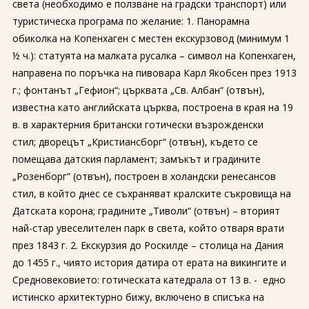
света (необходимо е ползване на градски транспорт) или
туристическа програма по желание: 1. Панорамна
обиколка на Копенхаген с местен екскурзовод (минимум 1
½ ч.): статуята на малката русалка – символ на Копенхаген,
направена по поръчка на пивовара Карл Якобсен през 1913
г.; фонтанът „Гефион“; църквата „Св. Албан“ (отвън),
известна като английската църква, построена в края на 19
в. в характерния британски готически възрожденски
стил; дворецът „Кристиансборг“ (отвън), където се
помещава датския парламент; замъкът и градините
„Розенборг” (отвън), построен в холандски ренесансов
стил, в който днес се съхраняват кралските съкровища на
Датската корона; градините „Тиволи“ (отвън) – вторият
най-стар увеселителен парк в света, който отваря врати
през 1843 г. 2. Екскурзия до Роскилде – столица на Дания
до 1455 г., чиято история датира от ерата на викингите и
Средновековието: готическата катедрала от 13 в. - едно
истинско архитектурно бижу, включено в списъка на