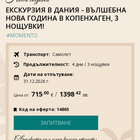
За нас
Полезно
ЕКСКУРЗИЯ В ДАНИЯ - ВЪЛШЕБНА
Документи
Магазин
НОВА ГОДИНА В КОПЕНХАГЕН, 3
Общи условия
Политика за
НОЩУВКИ!
поверителност
#MOMENTO
ЗАПИТВАНЕ
Транспорт:
Самолет
Продължителност:
4 дни / 3 нощувки
Дати на отпътуване:
31.12.2026 г.
715
.00
/
1398
.42
€
лв.
Цена от:
Код на оферта: 14865
ЗАПИТВАНЕ
Свържете се с наш консултант: