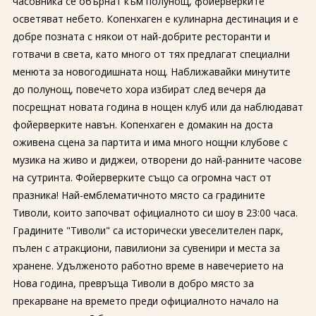
часовника се обърнат към полунощ, фойерверките
осветяват небето. Копенхаген е кулинарна дестинация и е
добре позната с някои от най-добрите ресторанти и
готвачи в света, като много от тях предлагат специални
менюта за новогодишната нощ. Наближавайки минутите
до полунощ, повечето хора избират след вечеря да
посрещнат новата година в нощен клуб или да наблюдават
фойерверките навън. Копенхаген е домакин на доста
оживена сцена за партита и има много нощни клубове с
музика на живо и диджеи, отворени до най-ранните часове
на сутринта. Фойерверките също са огромна част от
празника! Най-емблематичното място са градините
Тиволи, които започват официалното си шоу в 23:00 часа.
Градините "Тиволи" са исторически увеселителен парк,
пълен с атракциони, павилиони за сувенири и места за
хранене. Удълженото работно време в навечерието на
Нова година, превръща Тиволи в добро място за
прекарване на времето преди официалното начало на