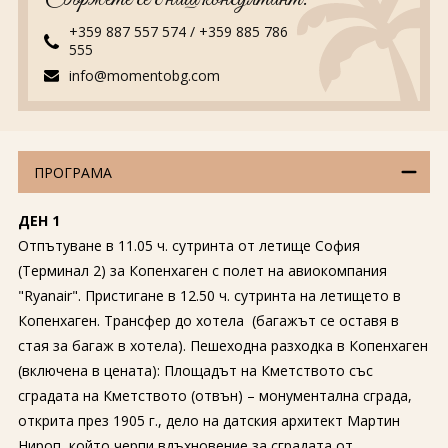
+359 887 557 574
/
+359 885 786
555
info@momentobg.com
ПРОГРАМА
ДЕН 1
Отпътуване в 11.05 ч. сутринта от летище София
(Терминал 2) за Копенхаген с полет на авиокомпания
"Ryanair". Пристигане в 12.50 ч. сутринта на летището в
Копенхаген. Трансфер до хотела (багажът се оставя в
стая за багаж в хотела). Пешеходна разходка в Копенхаген
(включена в цената): Площадът на Кметството със
сградата на Кметството (отвън) – монументална сграда,
открита през 1905 г., дело на датския архитект Мартин
Нироп, който черпи вдъхновение за сградата от