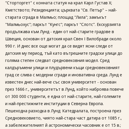
"Сторторгет" с конната статуя на крал Карл Густав X;
Кметството; Резиденцията; църквата "Св. Петър" – най-
старата сграда в Малмьо; площад "Лила"; замъкът
"Малмьохус"; паркът "Кунгс"; паркът "Слотс". Екскурзията
продължава към Лунд - един от най-старите градове в
Швеция, основан от датския крал Свен I Вилобради около
990 г. И днес все още могат да се видят ясни следи от
датския му период, тъй като вътрешните градски улици до
голяма степен следват средновековния модел. Сред
калдъръмени улици и плудървени къщи средновековният
град се слива с модерни сгради и иновативна среда. Лунд е
известен днес най-вече със своя университет - основан
през 1666 г., университетът в Лунд, който наброява повече
от 300 000 студенти, е една от най-старите, най-големите
и най-престижните институции в Северна Европа.
Пешеходна разходка в Лунд: Катедралата, построена през
Средновековието, чиято най-стара част датира от 1085 г.,
а забележителният й астрономически часовник е от 15 в.;