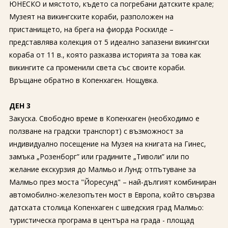
ЮНЕСКО и мястото, където са погребани датските крале;
Музеят на викингските кораби, разположен на
пристанището, на брега на фиорда Роскилде –
представлява колекция от 5 идеално запазени викингски
кораба от 11 в., която разказва историята за това как
викингите са променили света със своите кораби.
Връщане обратно в Копенхаген. Нощувка.
ДЕН 3
Закуска. Свободно време в Копенхаген (необходимо е
ползване на градски транспорт) с възможност за
индивидуално посещение на Музея на книгата на Гинес,
замъка „Розенборг” или градините „Тиволи” или по
желание екскурзия до Малмьо и Лунд: отпътуване за
Малмьо през моста "Йоресунд" – най-дългият комбиниран
автомобилно-железопътен мост в Европа, който свързва
датската столица Копенхаген с шведския град Малмьо:
туристическа програма в центъра на града - площад