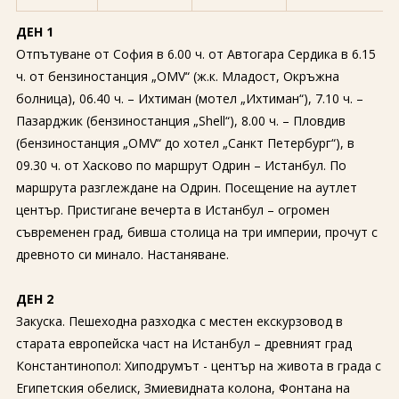
ДЕН 1
Отпътуване от София в 6.00 ч. от Автогара Сердика в 6.15
ч. от бензиностанция „OMV“ (ж.к. Младост, Окръжна
болница), 06.40 ч. – Ихтиман (мотел „Ихтиман“), 7.10 ч. –
Пазарджик (бензиностанция „Shell“), 8.00 ч. – Пловдив
(бензиностанция „OMV“ до хотел „Санкт Петербург“), в
09.30 ч. от Хасково по маршрут Одрин – Истанбул. По
маршрута разглеждане на Одрин. Посещение на аутлет
център. Пристигане вечерта в Истанбул – огромен
съвременен град, бивша столица на три империи, прочут с
древното си минало. Настаняване.
ДЕН 2
Закуска. Пешеходна разходка с местен екскурзовод в
старата европейска част на Истанбул – древният град
Константинопол: Хиподрумът - център на живота в града с
Египетския обелиск, Змиевидната колона, Фонтана на