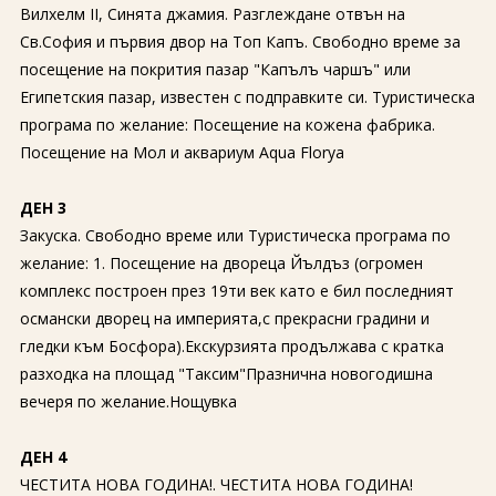
Вилхелм II, Синята джамия. Разглеждане отвън на
Св.София и първия двор на Топ Капъ. Свободно време за
посещение на покрития пазар "Капълъ чаршъ" или
Египетския пазар, известен с подправките си. Туристическа
програма по желание: Посещение на кожена фабрика.
Посещение на Мол и аквариум Aqua Florya
ДЕН 3
Закуска. Свободно време или Туристическа програма по
желание: 1. Посещение на двореца Йълдъз (огромен
комплекс построен през 19ти век като е бил последният
османски дворец на империята,с прекрасни градини и
гледки към Босфора).Екскурзията продължава с кратка
разходка на площад "Таксим"Празнична новогодишна
вечеря по желание.Нощувка
ДЕН 4
ЧЕСТИТА НОВА ГОДИНА!. ЧЕСТИТА НОВА ГОДИНА!