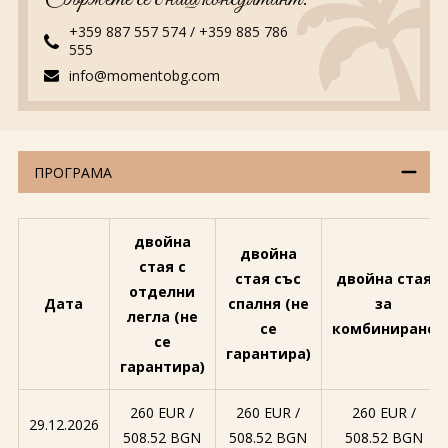
+359 887 557 574
/
+359 885 786
555
info@momentobg.com
ПРОГРАМА
двойна
двойна
стая с
стая със
двойна стая
отделни
Дата
спалня (не
за
легла (не
се
комбиниране
се
гарантира)
гарантира)
260 EUR ∕
260 EUR ∕
260 EUR ∕
29.12.2026
508.52 BGN
508.52 BGN
508.52 BGN