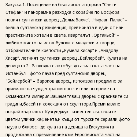
Закуска.1. Посещение на българската църква "Свети
Стефан" и панорамна разходка с корабче по Босфора:
новият султански дворец „Долмабахче“, „Чираан Палас“ –
бивша султанска резиденция, превърната в един от най-
престижните хотели в света, кварталът „Ортакьой“ –
любимо място на истанбулските младежи и творци,
отбранителните крепости „Румели Хисар“ и „Анадолу
Хисар“, летният султански дворец „Бейлербей“, Кулата на
девицата.2. .Разходка с автобус до азиатската част на
Истанбул - фото пауза пред султанския дворец
"Бейлербей" – бароков дворец, използван предимно за
приемане на чуждестранни посетители по време на
Османската империя.Зашеметяващ дворец с красивите си
градини,басейн и колекция от скулптори.Преминаване
покрай кварталът Кузгунджук - известен със своите
цветни улички,кафенета,и къщи от турските сериали,фото
пауза в близост до кулата на девицата.Екскурзията
продължава с преминаване към Европейската част на