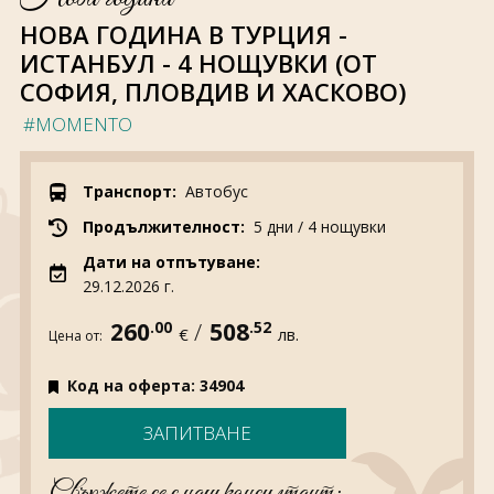
За нас
Полезно
НОВА ГОДИНА В ТУРЦИЯ -
Документи
Магазин
ИСТАНБУЛ - 4 НОЩУВКИ (ОТ
Общи условия
Политика за
СОФИЯ, ПЛОВДИВ И ХАСКОВО)
поверителност
#MOMENTO
ЗАПИТВАНЕ
Транспорт:
Автобус
Продължителност:
5 дни / 4 нощувки
Дати на отпътуване:
29.12.2026 г.
260
.00
/
508
.52
€
лв.
Цена от:
Код на оферта: 34904
ЗАПИТВАНЕ
Свържете се с наш консултант: