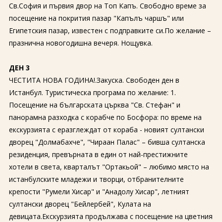
Св.София и първия двор на Топ Капъ. Свободно време за
посещение на покрития пазар "Капълъ чаршъ" или
Египетския пазар, известен с подправките си.По желание –
празнична новогодишна вечеря. Нощувка.
ДЕН 3
ЧЕСТИТА НОВА ГОДИНА!.Закуска. Свободен ден в
Истанбул. Туристическа програма по желание: 1.
Посещение на българската църква "Св. Стефан" и
панорамна разходка с корабче по Босфора: по време на
екскурзията с еразглеждат от кораба - новият султански
дворец "Долмабахче", "Чираан Палас" – бивша султанска
резиденция, превърната в един от най-престижните
хотели в света, кварталът "Ортакьой" – любимо място на
истанбулските младежи и творци, отбранителните
крепости "Румели Хисар" и "Анадолу Хисар", летният
султански дворец "Бейлербей", Кулата на
девицата.Екскурзията продължава с посещение на цветния