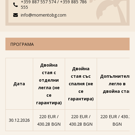
+359 887 557 574
/
+359 885 786
555
info@momentobg.com
ПРОГРАМА
Двойна
Двойна
стая с
стая със
Допълнително
отделни
Дата
спалня (не
легло в
легла (не
се
двойна стая
се
гарантира)
гарантира)
220 EUR ∕
220 EUR ∕
220 EUR ∕ 430.28
30.12.2026
430.28 BGN
430.28 BGN
BGN