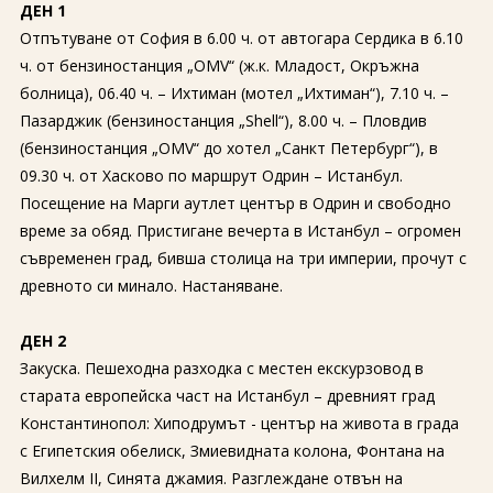
ДЕН 1
Отпътуване от София в 6.00 ч. от автогара Сердика в 6.10
ч. от бензиностанция „OMV“ (ж.к. Младост, Окръжна
болница), 06.40 ч. – Ихтиман (мотел „Ихтиман“), 7.10 ч. –
Пазарджик (бензиностанция „Shell“), 8.00 ч. – Пловдив
(бензиностанция „OMV“ до хотел „Санкт Петербург“), в
09.30 ч. от Хасково по маршрут Одрин – Истанбул.
Посещение на Марги аутлет център в Одрин и свободно
време за обяд. Пристигане вечерта в Истанбул – огромен
съвременен град, бивша столица на три империи, прочут с
древното си минало. Настаняване.
ДЕН 2
Закуска. Пешеходна разходка с местен екскурзовод в
старата европейска част на Истанбул – древният град
Константинопол: Хиподрумът - център на живота в града
с Египетския обелиск, Змиевидната колона, Фонтана на
Вилхелм II, Синята джамия. Разглеждане отвън на