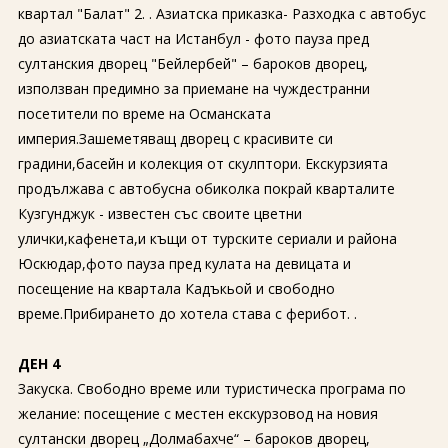
квартал "Балат" 2. . Азиатска приказка- Разходка с автобус
до азиатската част на Истанбул - фото пауза пред
султанския дворец "Бейлербей" – бароков дворец,
използван предимно за приемане на чуждестранни
посетители по време на Османската
империя.Зашеметяващ дворец с красивите си
градини,басейн и колекция от скулптори. Екскурзията
продължава с автобусна обиколка покрай кварталите
Кузгунджук - известен със своите цветни
улички,кафенета,и къщи от турските сериали и района
Юскюдар,фото пауза пред кулата на девицата и
посещение на квартала Кадъкьой и свободно
време.Прибирането до хотела става с ферибот. .
ДЕН 4
Закуска. Свободно време или туристическа програма по
желание: посещение с местен екскурзовод на новия
султански дворец „Долмабахче“ – бароков дворец,