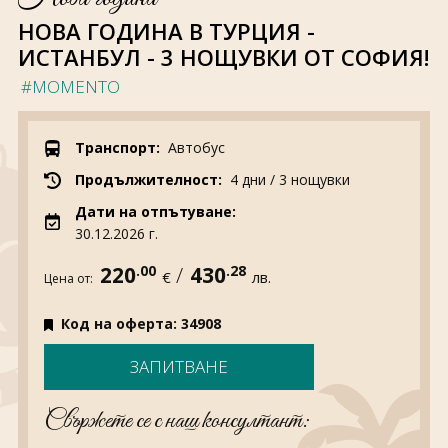
За нас
Полезно
НОВА ГОДИНА В ТУРЦИЯ -
Документи
Магазин
ИСТАНБУЛ - 3 НОЩУВКИ ОТ СОФИЯ!
Общи условия
Политика за
поверителност
#MOMENTO
ЗАПИТВАНЕ
Транспорт:
Автобус
Продължителност:
4 дни / 3 нощувки
Дати на отпътуване:
30.12.2026 г.
220
.00
/
430
.28
€
лв.
Цена от:
Код на оферта: 34908
ЗАПИТВАНЕ
Свържете се с наш консултант: