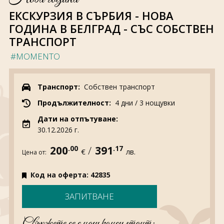
За нас
Полезно
ЕКСКУРЗИЯ В СЪРБИЯ - НОВА
Документи
Магазин
ГОДИНА В БЕЛГРАД - СЪС СОБСТВЕН
Общи условия
Политика за
ТРАНСПОРТ
поверителност
#MOMENTO
ЗАПИТВАНЕ
Транспорт:
Собствен транспорт
Продължителност:
4 дни / 3 нощувки
Дати на отпътуване:
30.12.2026 г.
200
.00
/
391
.17
€
лв.
Цена от:
Код на оферта: 42835
ЗАПИТВАНЕ
Свържете се с наш консултант: