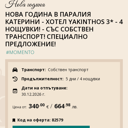
За нас
Полезно
Нова година
Документи
Магазин
НОВА ГОДИНА В ПАРАЛИЯ
Общи условия
Политика за
КАТЕРИНИ - ХОТЕЛ YAKINTHOS 3* - 4
поверителност
НОЩУВКИ! - СЪС СОБСТВЕН
ТРАНСПОРТ! СПЕЦИАЛНО
ЗАПИТВАНЕ
ПРЕДЛОЖЕНИЕ!
#MOMENTO
Транспорт:
Собствен транспорт
Продължителност:
5 дни / 4 нощувки
Дати на отпътуване:
30.12.2026 г.
340
.00
/
664
.98
€
лв.
Цена от:
Код на оферта: 82579