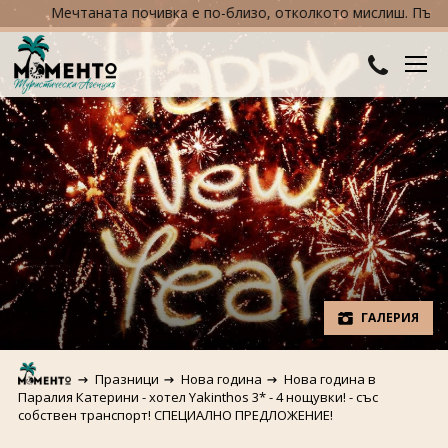
Мечтаната почивка е по-близо, отколкото мислиш. Пътувай 
ДЕСТИНАЦИИ
Австралия и Океания
ХОТЕЛИ
Азия
Хотели в България
КРУИЗИ
Африка
Хотели в Гърция
ТУРЦИЯ
Европа
Хотели в Турция
ПРАЗНИЦИ
ГАЛЕРИЯ
Северна Америка
Великден
ПОЛЕЗНО
Празници
Нова година
Нова година в
Южна Америка
Коледа
Паралия Катерини - хотел Yakinthos 3* - 4 нощувки! - със
КОНТАКТИ
собствен транспорт! СПЕЦИАЛНО ПРЕДЛОЖЕНИЕ!
Нова година