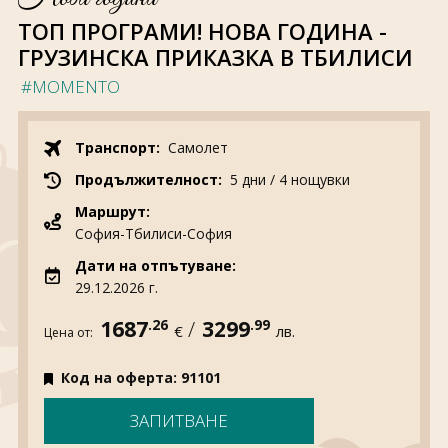
За нас
Полезно
ТОП ПРОГРАМИ! НОВА ГОДИНА -
Документи
Магазин
ГРУЗИНСКА ПРИКАЗКА В ТБИЛИСИ
Общи условия
Политика за
поверителност
#MOMENTO
ЗАПИТВАНЕ
Транспорт:
Самолет
Продължителност:
5 дни / 4 нощувки
Маршрут:
София-Тбилиси-София
Дати на отпътуване:
29.12.2026 г.
1687
.26
/
3299
.99
€
лв.
Цена от:
Код на оферта: 91101
ЗАПИТВАНЕ