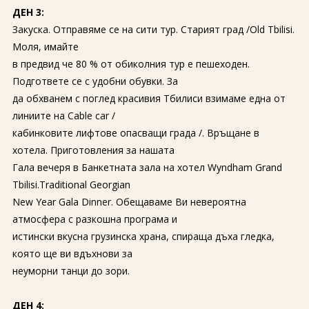
ДЕН 3:
Закуска. Отправяме се на сити тур. Старият град /Old Tbilisi.
Моля, имайте
в предвид че 80 % от обиколния тур е пешеходен.
Подгответе се с удобни обувки. За
да обхванем с поглед красивия Тбилиси взимаме една от
линиите на Cable car /
кабинковите лифтове опасващи града /. Връщане в
хотела. Приготовления за нашата
Гала вечеря в Банкетната зала на хотел Wyndham Grand
Tbilisi.Traditional Georgian
New Year Gala Dinner. Обещаваме Ви невероятна
атмосфера с разкошна програма и
истински вкусна грузинска храна, спираща дъха гледка,
която ще ви вдъхнови за
неуморни танци до зори.
ДЕН 4: