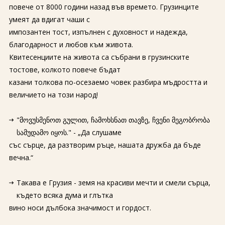
повече от 8000 години назад във времето. Грузинците
умеят да вдигат чаши с
импозантен тост, изпълнен с духовност и надежда,
благодарност и любов към живота.
Квитесенциите на живота са събрани в грузинските
тостове, колкото повече бъдат
казани толкова по-осезаемо човек разбира мъдростта и
величието на този народ!
"მოვუსმენოთ გულით, ჩამოხსნათ თავზე, ჩვენი მეგობრობა
სამუდამო იყოს." - „Да слушаме
със сърце, да разтворим ръце, нашата дружба да бъде
вечна.“
Такава е Грузия - земя на красиви мечти и смели сърца,
където всяка дума и глътка
вино носи дълбока значимост и гордост.