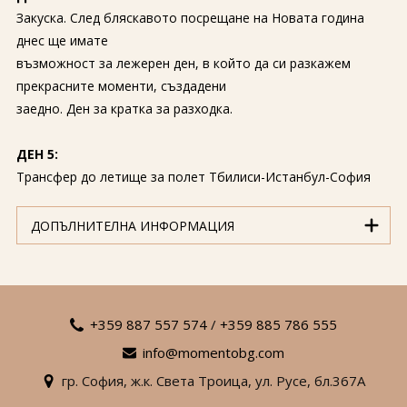
Закуска. След бляскавото посрещане на Новата година
днес ще имате
възможност за лежерен ден, в който да си разкажем
прекрасните моменти, създадени
заедно. Ден за кратка за разходка.
ДЕН 5:
Трансфер до летище за полет Тбилиси-Истанбул-София
ДОПЪЛНИТЕЛНА ИНФОРМАЦИЯ
+359 887 557 574
/
+359 885 786 555
info@momentobg.com
гр. София,
ж.к. Света Троица,
ул. Русе,
бл.367А