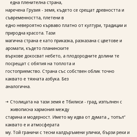
една пленителна страна,
наречена Грузия - земя, където се срещат древността и
съвременността, плетени в
едно невероятно кърваво платно от култури, традиции и
природна красота. Тази
магична страна е като приказка, разказана с цветове и
аромати, където планинските
върхове докосват небето, а плодородните долини те
посрещат с обятия на топлота и
гостоприемство. Страна със собствен облик точно
каквато е тяхната азбука. Без
аналогична.
Столицата на тази земя е Тбилиси - град, изпълнен с
живописна хармония между
старина и модерност. Името му идва от думата „ топъл“
каквато е и атмосферата
му. Той граничи с тесни калдъръмени улички, бързи реки и