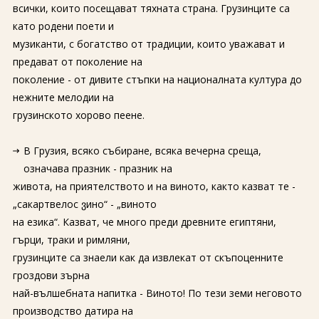
всички, които посещават тяхната страна. Грузинците са
като родени поети и
музиканти, с богатство от традиции, които уважават и
предават от поколение на
поколение - от дивите стъпки на националната култура до
нежните мелодии на
грузинското хорово пеене.
В Грузия, всяко събиране, всяка вечерна среща,
означава празник - празник на
живота, на приятелството и на виното, както казват те -
„сакартвелос ვино“ - „виното
на езика“. Казват, че много преди древните египтяни,
гърци, траки и римляни,
грузинците са знаели как да извлекат от скъпоценните
гроздови зърна
най-вълшебната напитка - Виното! По тези земи неговото
производство датира на