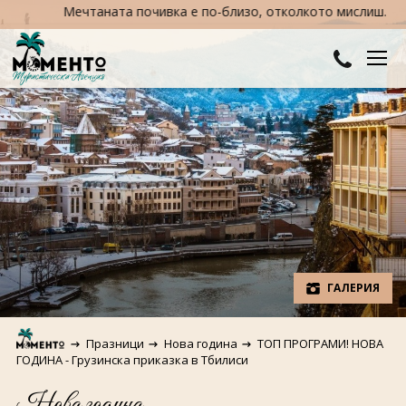
Мечтаната почивка е по-близо, отколкото мислиш. Пътувай 
ДЕСТИНАЦИИ
Австралия и Океания
ХОТЕЛИ
Азия
Хотели в България
КРУИЗИ
Африка
Хотели в Гърция
ТУРЦИЯ
Европа
Хотели в Турция
ПРАЗНИЦИ
ГАЛЕРИЯ
Северна Америка
Великден
ПОЛЕЗНО
Празници
Нова година
ТОП ПРОГРАМИ! НОВА
Южна Америка
Коледа
ГОДИНА - Грузинска приказка в Тбилиси
КОНТАКТИ
Нова година
Нова година