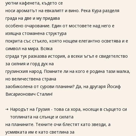
уютни кафенета, където се
носи ароматът на евкалипт и вино. Река Кура разделя
града на две и му придава
особено очарование. Един от мостовете над него е
изящна стоманена структура
покрита със стъкло, която нощем елегантно осветява и е
символ на мира. Всяка
сграда тук разказва история, а всеки ъгъл е свидетелство
за силния и горд дух на
грузинския народ. Помните ли на кого е родина тази малка,
но величествена страна
заобиколена от сурови планини? Да, на другаря Йосиф
Висарионович Сталин!
Народът на Грузия - това са хора, носещи в сърцето си
топлината на слънце и силата
на планините. Техните очи блестят като звезди, а
усмивката им е като светлина за