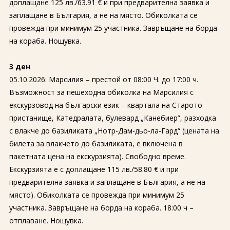
доплащане 125 лв./63.91 € и при предварителна заявка и
заплащане в България, а не на място. Обиколката се
провежда при минимум 25 участника. Завръщане на борда
на кораба. Нощувка.
3 ден
05.10.2026: Марсилия – престой от 08:00 Ч. до 17:00 ч.
Възможност за пешеходна обиколка на Марсилия с
екскурзовод на български език – квартала на Старото
пристанище, Катедралата, булевард „Канебиер”, разходка
с влакче до базиликата „Нотр-Дам-дьо-ла-Гард“ (цената на
билета за влакчето до базиликата, е включена в
пакетната цена на екскурзията). Свободно време.
Екскурзията е с доплащане 115 лв./58.80 € и при
предварителна заявка и заплащане в България, а не на
място). Обиколката се провежда при минимум 25
участника. Завръщане на борда на кораба. 18:00 ч –
отплаване. Нощувка.