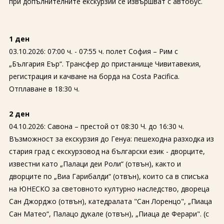
при допълнителните екскурзии се извършват с автобус.
1 ден
03.10.2026: 07:00 ч. - 07:55 ч. полет София – Рим с
„България Еър“. Трансфер до пристанище Чивитавекия,
регистрация и качване на борда на Costa Pacifica.
Отплаване в 18:30 ч.
2 ден
04.10.2026: Савона – престой от 08:30 Ч. до 16:30 ч.
Възможност за екскурзия до Генуа: пешеходна разходка из
стария град с екскурзовод на български език - дворците,
известни като „Палаци деи Роли“ (отвън), както и
дворците по „Виа Гарибалди“ (отвън), които са в списъка
на ЮНЕСКО за световното културно наследство, двореца
Сан Джорджо (отвън), катедралата "Сан Лоренцо", „Пиаца
Сан Матео“, Палацо дукале (отвън), „Пиаца де Ферари". (с