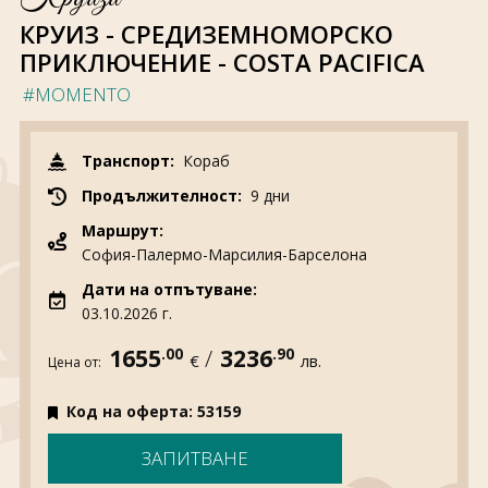
За нас
Полезно
КРУИЗ - СРЕДИЗЕМНОМОРСКО
Документи
Магазин
ПРИКЛЮЧЕНИЕ - COSTA PACIFICA
Общи условия
Политика за
поверителност
#MOMENTO
ЗАПИТВАНЕ
Транспорт:
Кораб
Продължителност:
9 дни
Маршрут:
София-Палермо-Марсилия-Барселона
Дати на отпътуване:
03.10.2026 г.
1655
.00
/
3236
.90
€
лв.
Цена от:
Код на оферта: 53159
ЗАПИТВАНЕ