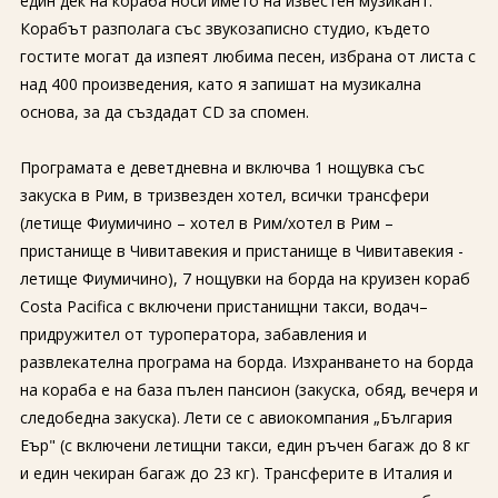
един дек на кораба носи името на известен музикант.
Корабът разполага със звукозаписно студио, където
гостите могат да изпеят любима песен, избрана от листа с
над 400 произведения, като я запишат на музикална
основа, за да създадат CD за спомен.
Програмата е деветдневна и включва 1 нощувка със
закуска в Рим, в тризвезден хотел, всички трансфери
(летище Фиумичино – хотел в Рим/хотел в Рим –
пристанище в Чивитавекия и пристанище в Чивитавекия -
летище Фиумичино), 7 нощувки на борда на круизен кораб
Costa Pacifica с включени пристанищни такси, водач–
придружител от туроператора, забавления и
развлекателна програма на борда. Изхранването на борда
на кораба е на база пълен пансион (закуска, обяд, вечеря и
следобедна закуска). Лети се с авиокомпания „България
Еър" (с включени летищни такси, един ръчен багаж до 8 кг
и един чекиран багаж до 23 кг). Трансферите в Италия и