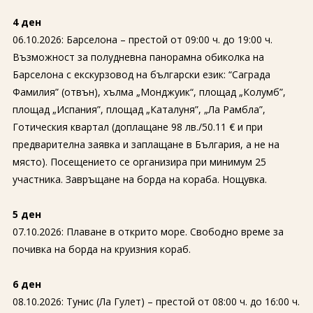
4 ден
06.10.2026: Барселона – престой от 09:00 ч. до 19:00 ч.
Възможност за полудневна панорамна обиколка на
Барселона с екскурзовод на български език: “Саграда
Фамилия” (отвън), хълма „Монджуик“, площад „Колумб”,
площад „Испания”, площад „Каталуня”, „Ла Рамбла”,
Готическия квартал (доплащане 98 лв./50.11 € и при
предварителна заявка и заплащане в България, а не на
място). Посещението се организира при минимум 25
участника. Завръщане на борда на кораба. Нощувка.
5 ден
07.10.2026: Плаване в открито море. Свободно време за
почивка на борда на круизния кораб.
6 ден
08.10.2026: Тунис (Ла Гулет) – престой от 08:00 ч. до 16:00 ч.