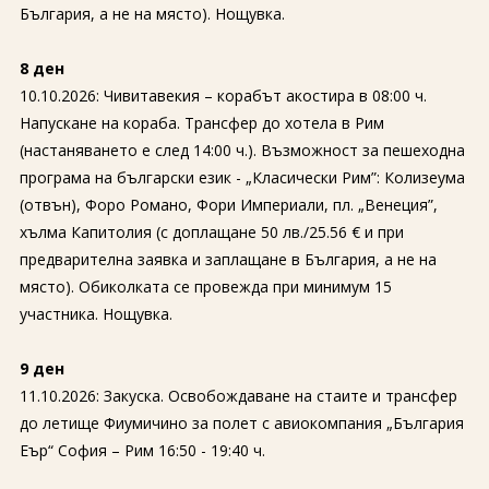
България, а не на място). Нощувка.
8 ден
10.10.2026: Чивитавекия – корабът акостира в 08:00 ч.
Напускане на кораба. Трансфер до хотела в Рим
(настаняването е след 14:00 ч.). Възможност за пешеходна
програма на български език - „Класически Рим”: Колизеума
(отвън), Форо Романо, Фори Империали, пл. „Венеция”,
хълма Капитолия (с доплащане 50 лв./25.56 € и при
предварителна заявка и заплащане в България, а не на
място). Обиколката се провежда при минимум 15
участника. Нощувка.
9 ден
11.10.2026: Закуска. Освобождаване на стаите и трансфер
до летище Фиумичино за полет с авиокомпания „България
Еър“ София – Рим 16:50 - 19:40 ч.