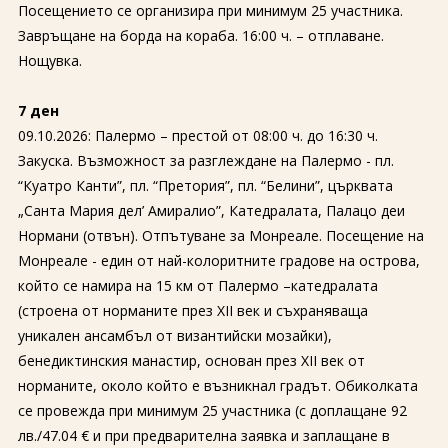
Посещението се организира при минимум 25 участника.
Завръщане на борда на кораба. 16:00 ч. – отплаване.
Нощувка.
7 ден
09.10.2026: Палермо – престой от 08:00 ч. до 16:30 ч.
Закуска. Възможност за разглеждане на Палермо - пл.
“Куатро Канти”, пл. “Претория”, пл. “Белини”, църквата
„Санта Мария дел’ Амиралио”, Катедралата, Палацо деи
Нормани (отвън). Отпътуване за Монреале. Посещение на
Монреале - един от най-колоритните градове на острова,
който се намира на 15 км от Палермо –катедралата
(строена от норманите през XII век и съхраняваща
уникален ансамбъл от византийски мозайки),
бенедиктинския манастир, основан през XII век от
норманите, около който е възникнал градът. Обиколката
се провежда при минимум 25 участника (с доплащане 92
лв./47.04 € и при предварителна заявка и заплащане в