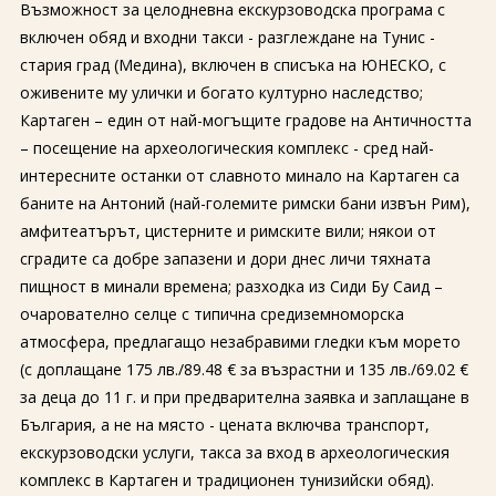
Възможност за целодневна екскурзоводска програма с
включен обяд и входни такси - разглеждане на Тунис -
стария град (Медина), включен в списъка на ЮНЕСКО, с
оживените му улички и богато културно наследство;
Картаген – един от най-могъщите градове на Античността
– посещение на археологическия комплекс - сред най-
интересните останки от славното минало на Картаген са
баните на Антоний (най-големите римски бани извън Рим),
амфитеатърът, цистерните и римските вили; някои от
сградите са добре запазени и дори днес личи тяхната
пищност в минали времена; разходка из Сиди Бу Саид –
очарователно селце с типична средиземноморска
атмосфера, предлагащо незабравими гледки към морето
(с доплащане 175 лв./89.48 € за възрастни и 135 лв./69.02 €
за деца до 11 г. и при предварителна заявка и заплащане в
България, а не на място - цената включва транспорт,
екскурзоводски услуги, такса за вход в археологическия
комплекс в Картаген и традиционен тунизийски обяд).