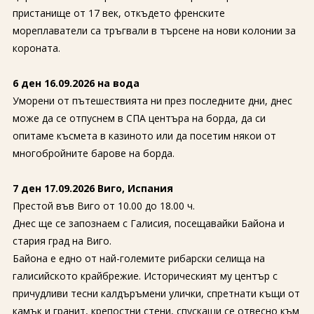
пристанище от 17 век, откъдето френските
мореплаватели са тръгвали в търсене на нови колонии за
короната.
6 ден 16.09.2026 на вода
Уморени от пътешествията ни през последните дни, днес
може да се отпуснем в СПА центъра на борда, да си
опитаме късмета в казиното или да посетим някои от
многобройните барове на борда.
7 ден 17.09.2026 Виго, Испания
Престой във Виго от 10.00 до 18.00 ч.
Днес ще се запознаем с Галисия, посещавайки Байона и
стария град на Виго.
Байона е едно от най-големите рибарски селища на
галисийското крайбрежие. Историческият му център с
причудливи тесни калдъръмени улички, спретнати къщи от
камък и гранит, крепостни стени, спускащи се отвесно към