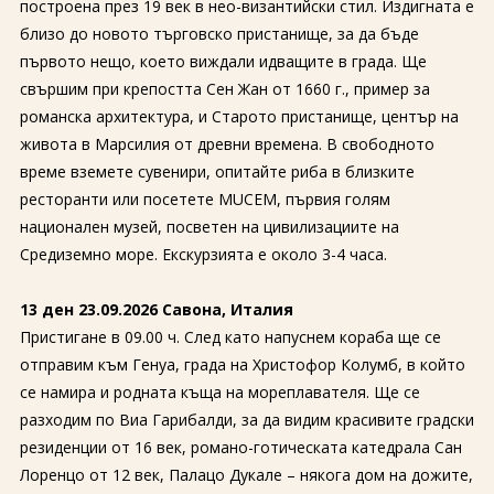
построена през 19 век в нео-византийски стил. Издигната е
близо до новото търговско пристанище, за да бъде
първото нещо, което виждали идващите в града. Ще
свършим при крепостта Сен Жан от 1660 г., пример за
романска архитектура, и Старото пристанище, център на
живота в Марсилия от древни времена. В свободното
време вземете сувенири, опитайте риба в близките
ресторанти или посетете MUCEM, първия голям
национален музей, посветен на цивилизациите на
Средиземно море. Екскурзията е около 3-4 часа.
13 ден 23.09.2026 Савона, Италия
Пристигане в 09.00 ч. След като напуснем кораба ще се
отправим към Генуа, града на Христофор Колумб, в който
се намира и родната къща на мореплавателя. Ще се
разходим по Виа Гарибалди, за да видим красивите градски
резиденции от 16 век, романо-готическата катедрала Сан
Лоренцо от 12 век, Палацо Дукале – някога дом на дожите,