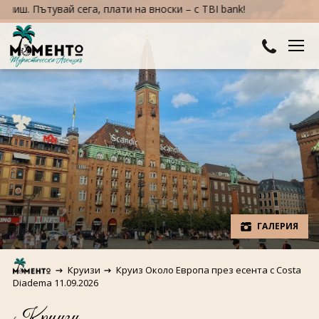
вай сега, плати на вноски – с TBI bank!
ДЕСТИНАЦИИ
Австралия и Океания
ХОТЕЛИ
Азия
Хотели в България
КРУИЗИ
Африка
Хотели в Гърция
ТУРЦИЯ
Европа
Хотели в Турция
ПРАЗНИЦИ
ГАЛЕРИЯ
Северна Америка
Великден
ПОЛЕЗНО
Круизи
Круиз Около Европа през есента с Costa
Южна Америка
Коледа
Diadema 11.09.2026
КОНТАКТИ
Круизи
Нова година