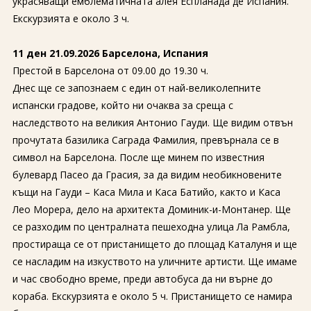
украсяващи емблематичната алея Еспланада де Испания.
Екскурзията е около 3 ч.
11 ден 21.09.2026 Барселона, Испания
Престой в Барселона от 09.00 до 19.30 ч.
Днес ще се запознаем с един от най-великолепните
испански градове, който ни очаква за среща с
наследството на великия Антонио Гауди. Ще видим отвън
прочутата базилика Саграда Фамилия, превърнала се в
символ на Барселона. После ще минем по известния
булевард Пасео да Грасия, за да видим необикновените
къщи на Гауди – Каса Мила и Каса Батийо, както и Каса
Лео Морера, дело на архитекта Доминик-и-Монтанер. Ще
се разходим по централната пешеходна улица Ла Рамбла,
простираща се от пристанището до площад Каталуня и ще
се насладим на изкуството на уличните артисти. Ще имаме
и час свободно време, преди автобуса да ни върне до
кораба. Екскурзията е около 5 ч. Пристанището се намира