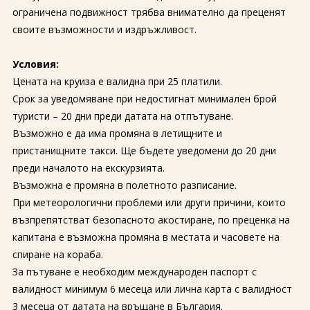
ограничена подвижност трябва внимателно да преценят
своите възможности и издръжливост.
Условия:
Цената на круиза е валидна при 25 платили.
Срок за уведомяване при недостигнат минимален брой
туристи – 20 дни преди датата на отпътуване.
Възможно е да има промяна в летищните и
пристанищните такси. Ще бъдете уведомени до 20 дни
преди началото на екскурзията.
Възможна е промяна в полетното разписание.
При метеорологични проблеми или други причини, които
възпрепятстват безопасното акостиране, по преценка на
капитана е възможна промяна в местата и часовете на
спиране на кораба.
За пътуване е необходим международен паспорт с
валидност минимум 6 месеца или лична карта с валидност
3 месеца от датата на връщане в България.