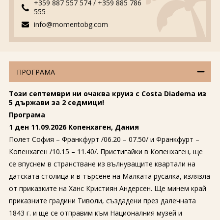
+359 887 557 574
/
+359 885 786
555
info@momentobg.com
ПРОГРАМА
Този септември ни очаква круиз с Costa Diadema из
5 държави за 2 седмици!
Програма
1 ден 11.09.2026 Копенхаген, Дания
Полет София – Франкфурт /06.20 – 07.50/ и Франкфурт –
Копенхаген /10.15 – 11.40/. Пристигайки в Копенхаген, ще
се впуснем в странстване из вълнуващите квартали на
датската столица и в търсене на Малката русалка, излязла
от приказките на Ханс Кристиян Андерсен. Ще минем край
приказните градини Тиволи, създадени през далечната
1843 г. и ще се отправим към Националния музей и