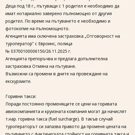
Деца под 18 г., пътуващи с 1 родител е необходимо да
имат нотариално заверено пълномощно от другия
родител. По време на пътуването е необходимо и
фотокопие на пълномощното.
Агенцията има сключена застраховка „Отговорност на
туроператор” с Евроинс, полица
№ 03700100006150/26.11.2025 г.
Агенцията препоръчва и предлага допълнителна
застраховка Отмяна на пътуване.
Възможни са промени в дните на провеждане на
екскурзиите.
Горивни такси:
Поради постоянно променящите се цени на горивата
авиокомпанията и круизната компания могат да начислят
т.нар. горивна такса (fuel surcharge). В такъв случай
туроператорът си запазва правото да променя цената на
пътуването с фактическата стойност на горивната такса и