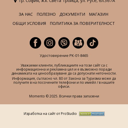
гр. София,
ж.к. Света Троица,
ул. Русе,
бл.367А
ЗА НАС
ПОЛЕЗНО
ДОКУМЕНТИ
МАГАЗИН
ОБЩИ УСЛОВИЯ
ПОЛИТИКА ЗА ПОВЕРИТЕЛНОСТ
Удостоверение РК-01-8465
Уважаеми клиенти, публикациите на този сайт са с
информационна и рекламна цел и е възможно поради
динамиката на ценообразуване да са допуснати неточности.
Информация, съгласно чл. 80 от Закона за Туризма може да
получите в на посочените телефони и по имейл / в нашите
офиси.
Momento © 2025. Всички права запазени
Изработка на сайт от ProStudio