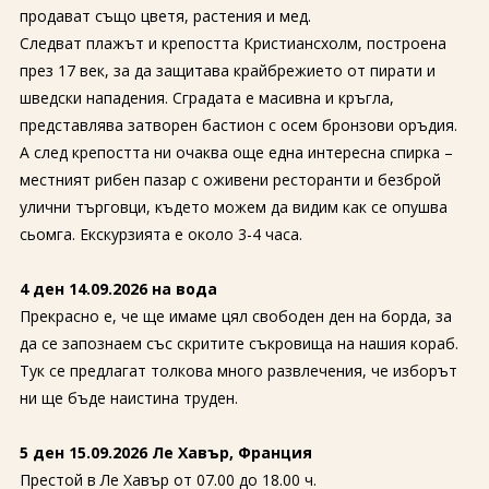
продават също цветя, растения и мед.
Следват плажът и крепостта Кристиансхолм, построена
през 17 век, за да защитава крайбрежието от пирати и
шведски нападения. Сградата е масивна и кръгла,
представлява затворен бастион с осем бронзови оръдия.
А след крепостта ни очаква още една интересна спирка –
местният рибен пазар с оживени ресторанти и безброй
улични търговци, където можем да видим как се опушва
сьомга. Екскурзията е около 3-4 часа.
4 ден 14.09.2026 на вода
Прекрасно е, че ще имаме цял свободен ден на борда, за
да се запознаем със скритите съкровища на нашия кораб.
Тук се предлагат толкова много развлечения, че изборът
ни ще бъде наистина труден.
5 ден 15.09.2026 Ле Хавър, Франция
Престой в Ле Хавър от 07.00 до 18.00 ч.