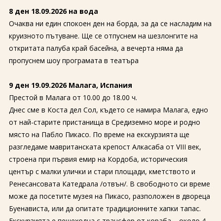
8 ден 18.09.2026 на вода
Очаква ни един спокоен ден на борда, за да се насладим на
круизното пътуване. Ще се отпуснем на шезлонгите на
откритата палуба край басейна, а вечерта няма да
пропуснем шоу програмата в театъра
9 ден 19.09.2026 Малага, Испания
Престой в Малага от 10.00 до 18.00 ч.
Днес сме в Коста дел Сол, където се намира Малага, едно
от най-старите пристанища в Средиземно море и родно
място на Пабло Пикасо. По време на екскурзията ще
разгледаме мавританската крепост Алкасаба от VIII век,
строена при първия емир на Кордоба, историческия
център с малки улички и стари площади, кметството и
Ренесансовата Катедрала /отвън/. В свободното си време
може да посетите музея на Пикасо, разположен в двореца
Буенависта, или да опитате традиционните хапки тапас.
Екскурзията е пешеходна с трансфер от кораба – около 4