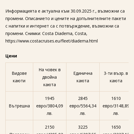
Информацията е актуална към 30.09.2025 г., възможни са
промени. Описанието и цените на допълнителните пакети
с напитки и интернет са с потвърждение, възможни са
промени. Снимки: Costa Diadema, Costa,
https://www.costacruises.eu/fleet/diadema.html
Цени
На човек в
Видове
Единична
3-ти възр. в
двойна
каюти
каюта
каюта
каюта
1945
2845
1610
Вътрешна
евро/3804,09
евро/5564,34
евро/3148,89
лв.
лв.
лв.
2150
3225
1650