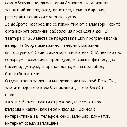
самообслужване, джелатерия Амарило с италиански
занаятчийски сладолед, винотека, немска бирария,
ресторант Тепаняки с японска кухня.
За доброто настроение се грижи тим от аниматори, които
организират различни забавления през целия ден. В
театъра с 1360 места се представят шоу програми всяка
вечер. На борда има казино, галерия с магазини,
фотостудио, 4D кино, аквапарк, дискотека. СПА център със
солариум, козметични процедури, масажи и фитнес, два
басейна, джакузи, спортна площадка за волейбол,
баскетбол и тенис.
Отделна зона за деца и младежи с детски клуб Пепа Пиг,
замък и пиратски кораб, анимация, детски басейн.
Стаи:
Каюти с балкон, каюти с прозорец / не се отваря /,
вътрешни каюти, каюти за инвалиди. Всички с
интерактивна ТВ, телефон, сейф, минибар, климатик,
интернет срещу заплащане.