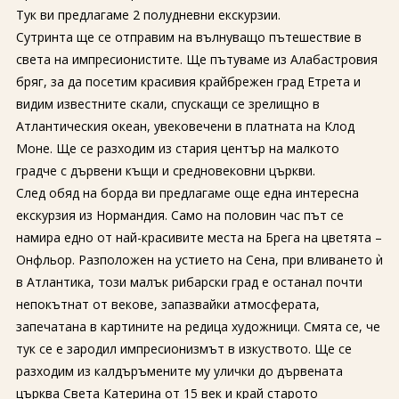
Тук ви предлагаме 2 полудневни екскурзии.
Сутринта ще се отправим на вълнуващо пътешествие в
света на импресионистите. Ще пътуваме из Алабастровия
бряг, за да посетим красивия крайбрежен град Етрета и
видим известните скали, спускащи се зрелищно в
Атлантическия океан, увековечени в платната на Клод
Моне. Ще се разходим из стария център на малкото
градче с дървени къщи и средновековни църкви.
След обяд на борда ви предлагаме още една интересна
екскурзия из Нормандия. Само на половин час път се
намира едно от най-красивите места на Брега на цветята –
Онфльор. Разположен на устието на Сена, при вливането ѝ
в Атлантика, този малък рибарски град е останал почти
непокътнат от векове, запазвайки атмосферата,
запечатана в картините на редица художници. Смята се, че
тук се е зародил импресионизмът в изкуството. Ще се
разходим из калдъръмените му улички до дървената
църква Света Катерина от 15 век и край старото