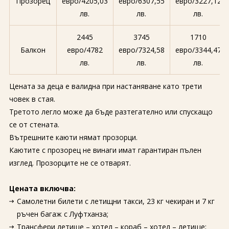
Прозорец
евро/4205,03
евро/6307,55
евро/3227,12
лв.
лв.
лв.
2445
3745
1710
Балкон
евро/4782
евро/7324,58
евро/3344,47
лв.
лв.
лв.
Цената за деца е валидна при настаняване като трети
човек в стая.
Третото легло може да бъде разтегателно или спускащо
се от стената.
Вътрешните каюти нямат прозорци.
Каютите с прозорец не винаги имат гарантиран пълен
изглед. Прозорците не се отварят.
Цената включва:
Самолетни билети с летищни такси, 23 кг чекиран и 7 кг
ръчен багаж с Луфтханза;
Трансфери летище – хотел – кораб – хотел – летище;