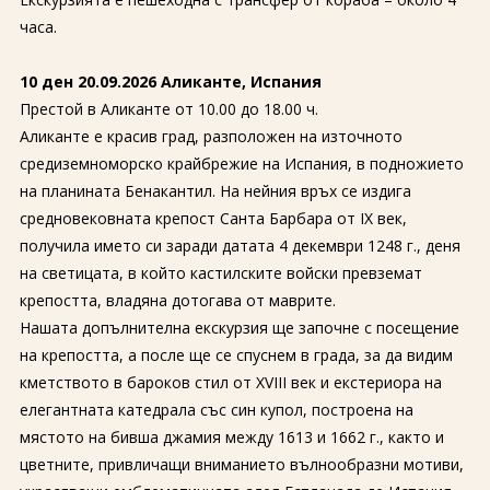
часа.
10 ден 20.09.2026 Аликанте, Испания
Престой в Аликанте от 10.00 до 18.00 ч.
Аликанте е красив град, разположен на източното
средиземноморско крайбрежие на Испания, в подножието
на планината Бенакантил. На нейния връх се издига
средновековната крепост Санта Барбара от IX век,
получила името си заради датата 4 декември 1248 г., деня
на светицата, в който кастилските войски превземат
крепостта, владяна дотогава от маврите.
Нашата допълнителна екскурзия ще започне с посещение
на крепостта, а после ще се спуснем в града, за да видим
кметството в бароков стил от XVIII век и екстериора на
елегантната катедрала със син купол, построена на
мястото на бивша джамия между 1613 и 1662 г., както и
цветните, привличащи вниманието вълнообразни мотиви,