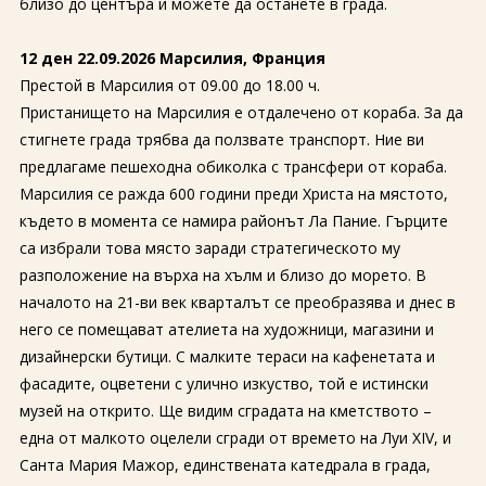
близо до центъра и можете да останете в града.
12 ден 22.09.2026 Марсилия, Франция
Престой в Марсилия от 09.00 до 18.00 ч.
Пристанището на Марсилия е отдалечено от кораба. За да
стигнете града трябва да ползвате транспорт. Ние ви
предлагаме пешеходна обиколка с трансфери от кораба.
Марсилия се ражда 600 години преди Христа на мястото,
където в момента се намира районът Ла Пание. Гърците
са избрали това място заради стратегическото му
разположение на върха на хълм и близо до морето. В
началото на 21-ви век кварталът се преобразява и днес в
него се помещават ателиета на художници, магазини и
дизайнерски бутици. С малките тераси на кафенетата и
фасадите, оцветени с улично изкуство, той е истински
музей на открито. Ще видим сградата на кметството –
една от малкото оцелели сгради от времето на Луи XIV, и
Санта Мария Мажор, единствената катедрала в града,