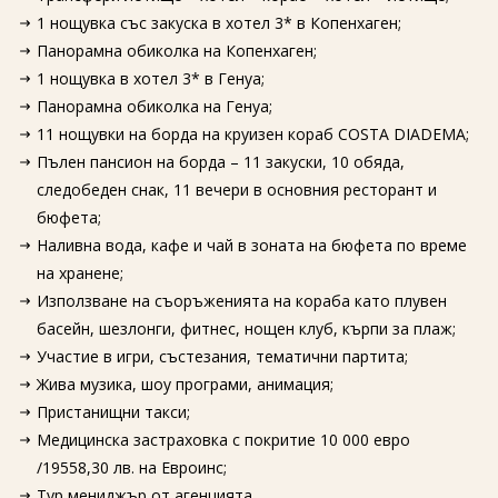
1 нощувка със закуска в хотел 3* в Копенхаген;
Панорамна обиколка на Копенхаген;
1 нощувка в хотел 3* в Генуа;
Панорамна обиколка на Генуа;
11 нощувки на борда на круизен кораб COSTA DIADEMA;
Пълен пансион на борда – 11 закуски, 10 обяда,
следобеден снак, 11 вечери в основния ресторант и
бюфета;
Наливна вода, кафе и чай в зоната на бюфета по време
на хранене;
Използване на съоръженията на кораба като плувен
басейн, шезлонги, фитнес, нощен клуб, кърпи за плаж;
Участие в игри, състезания, тематични партита;
Жива музика, шоу програми, анимация;
Пристанищни такси;
Медицинска застраховка с покритие 10 000 евро
/19558,30 лв. на Евроинс;
Тур мениджър от агенцията.