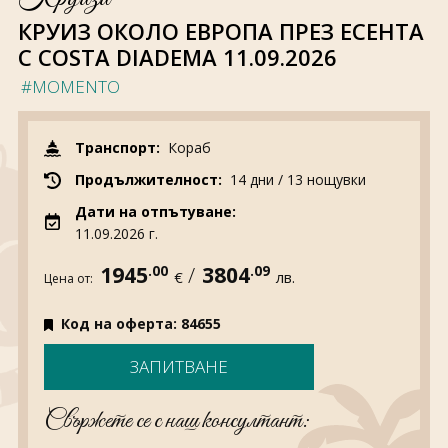
За нас
Полезно
КРУИЗ ОКОЛО ЕВРОПА ПРЕЗ ЕСЕНТА
Документи
Магазин
С COSTA DIADEMA 11.09.2026
Общи условия
Политика за
поверителност
#MOMENTO
ЗАПИТВАНЕ
Транспорт:
Кораб
Продължителност:
14 дни / 13 нощувки
Дати на отпътуване:
11.09.2026 г.
1945
.00
/
3804
.09
€
лв.
Цена от:
Код на оферта: 84655
ЗАПИТВАНЕ
Свържете се с наш консултант: