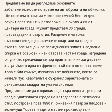
Предлагаме ви да разгледаме основните
забележителности по време на автобусната ни обиколка.
Ще посетим открития фолклорен музей Вест Агдер,
открит през 1903 г. и разположен на около 4 км от
центъра на града. Музеят представя 30 сгради,
пресъздадени в стар стил. Разделен е на зони,
възпроизвеждащи различните квартали на града и
възстановени сцени от всекидневния живот. Следваща
спирка е Посебюен – най-старата част на града, изградена
от улички, пресичащи се под прав ъгъл и ниски дървени
къщи. Името идва от френски, тъй като по онова време
това е бил езикът, използван от войниците, които са
живели тук. Кварталът е съхранил характерната си
ренесансова квадратна улична система.
Продължаваме да откриваме центъра пеша и ще спрем
пред внушителната сграда на Катедралата в готически
стил, построена през 1880 г., оживения пазар за плодове и
зеленчуци Торвет, където местни производители