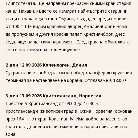
Глиптотеката. Ще направим прекрасни снимки край стария
канал Нихавн, където се намират най-пъстрите старинни
къщи в града и фонтана Гефион, създаден преди повече
от 100 г. Ще видим красивия дворец Амалиенборг и няма
да пропуснем и другия красив палат Кристиянборг, днес
седалище на датския парламент. След края на обиколката
ще се настаним в хотел. Нощуване.
2 ден 12.09.2026 Копенхаген, Дания
Сутринта ни е свободна, около обяд трансфер до круизния
терминал за настаняване на кораба. Отплаваме в 18.00 ч.
3 ден 13.09.2026 Кристиансанд, Норвегия
Престой в Кристиансанд от 09.00 до 16.30 ч.
Кристиансанд е живописен град в Южна Норвегия, основан
през 1641 г. от крал Кристиан IV. Има добре запазен стар
квартал с дървени къщи, оживени пазари и пристанищна
зона.