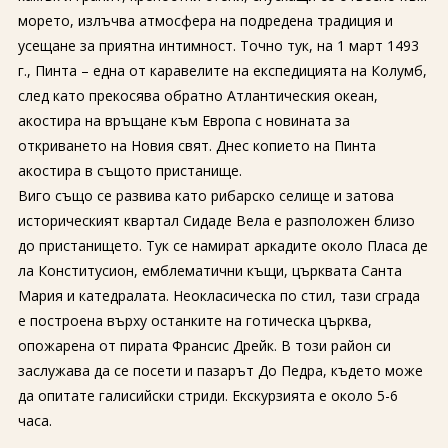
морето, излъчва атмосфера на подредена традиция и
усещане за приятна интимност. Точно тук, на 1 март 1493
г., Пинта – една от каравелите на експедицията на Колумб,
след като прекосява обратно Атлантическия океан,
акостира на връщане към Европа с новината за
откриването на Новия свят. Днес копието на Пинта
акостира в същото пристанище.
Виго също се развива като рибарско селище и затова
историческият квартал Сидаде Вела е разположен близо
до пристанището. Тук се намират аркадите около Пласа де
ла Конститусион, емблематични къщи, църквата Санта
Мария и катедралата. Неокласическа по стил, тази сграда
е построена върху останките на готическа църква,
опожарена от пирата Франсис Дрейк. В този район си
заслужава да се посети и пазарът До Педра, където може
да опитате галисийски стриди. Екскурзията е около 5-6
часа.