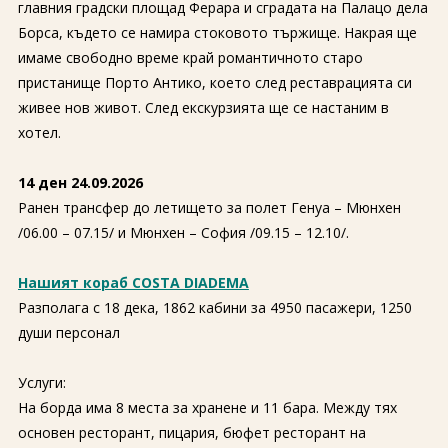
главния градски площад Ферара и сградата на Палацо дела
Борса, където се намира стоковото тържище. Накрая ще
имаме свободно време край романтичното старо
пристанище Порто Антико, което след реставрацията си
живее нов живот. След екскурзията ще се настаним в
хотел.
14 ден 24.09.2026
Ранен трансфер до летището за полет Генуа – Мюнхен
/06.00 – 07.15/ и Мюнхен – София /09.15 – 12.10/.
Нашият кораб COSTA DIADEMA
Разполага с 18 дека, 1862 кабини за 4950 пасажери, 1250
души персонал
Услуги:
На борда има 8 места за хранене и 11 бара. Между тях
основен ресторант, пицария, бюфет ресторант на