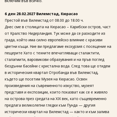
включим във всичко.
6 ден 28.02.2027 Вилемстад, Кюрасао
Престой във Вилемстад от 08.00 до 18.00 ч.
Днес сме в столицата на Кюрасао – Карибски остров, част
от Кралство Нидерландия. Тук може да се разходите из
града, който има силно европейско влияние с красиви
цветни къщи. Ние ви предлагаме екскурзия с посещение на
пещерите Хато с техните впечатляващи сталактити,
сталагмити, варовикови образувания и на пръв поглед
бездънни басейни с кристална вода. След това ще отидем
в историческия квартал Отробанда във Вилемстад,
където ще посетим Музея на Кюрасао. Освен
произведения на съвременното изкуство, музеят
представя и експозиции, които показват как се е живяло
на острова през средата на XIX век, като същевременно
предлага великолепни гледки към Пунда — другия
исторически квартал на Вилемстад — както и към залива