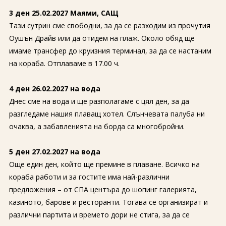
3 ден 25.02.2027 Маями, САЩ
Тази сутрин сме свободни, за да се разходим из прочутия
Оушън Драйв или да отидем на плаж. Около обяд ще
имаме трансфер до круизния терминал, за да се настаним
на кораба. Отплаваме в 17.00 ч.
4 ден 26.02.2027 на вода
Днес сме на вода и ще разполагаме с цял ден, за да
разгледаме нашия плаващ хотел. Слънчевата палуба ни
очаква, а забавленията на борда са многобройни.
5 ден 27.02.2027 на вода
Още един ден, който ще премине в плаване. Всичко на
кораба работи и за гостите има най-различни
предложения – от СПА центъра до шопинг галерията,
казиното, барове и ресторанти. Тогава се организират и
различни партита и времето дори не стига, за да се