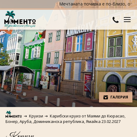
Мечтаната почивка е по-близо, отколкото мис
ДЕСТИНАЦИИ
Австралия и Океания
ХОТЕЛИ
Азия
Хотели в България
КРУИЗИ
Африка
Хотели в Гърция
ТУРЦИЯ
Европа
Хотели в Турция
ПРАЗНИЦИ
ГАЛЕРИЯ
Северна Америка
Великден
ПОЛЕЗНО
Круизи
Карибски круиз от Маями до Кюрасао,
Южна Америка
Коледа
Бонер, Аруба, Доминиканска република, Ямайка 23.02.2027
КОНТАКТИ
Круизи
Нова година