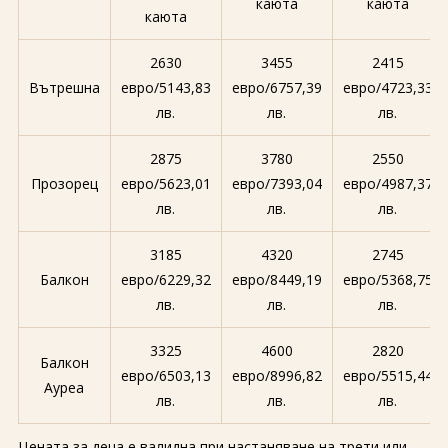
каюта
каюта
каюта
2630
3455
2415
Вътрешна
евро/5143,83
евро/6757,39
евро/4723,33
лв.
лв.
лв.
2875
3780
2550
Прозорец
евро/5623,01
евро/7393,04
евро/4987,37
лв.
лв.
лв.
3185
4320
2745
Балкон
евро/6229,32
евро/8449,19
евро/5368,75
лв.
лв.
лв.
3325
4600
2820
Балкон
евро/6503,13
евро/8996,82
евро/5515,44
Ауреа
лв.
лв.
лв.
Цената за деца е валидна при настаняване на трети или