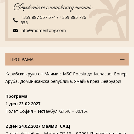
Свържете се с наш консултант:
+359 887 557 574
/
+359 885 786
555
info@momentobg.com
ПРОГРАМА
Карибски круиз от Маями с MSC Poesia до Кюрасао, Бонер,
Аруба, Доминиканска република, Ямайка през февруари!
Програма
1 ден 23.02.2027
Полет София – Истанбул /21.40 – 00.15/.
2 ден 24.02.2027 Маями, САЩ
Полет Истанбул – Маями /02.10 – 07.00/. Първият ни ден в