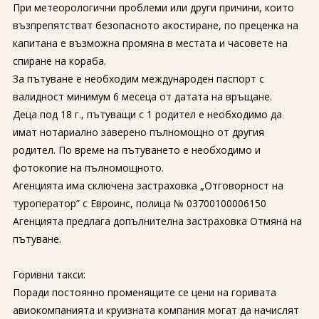
При метеорологични проблеми или други причини, които
възпрепятстват безопасното акостиране, по преценка на
капитана е възможна промяна в местата и часовете на
спиране на кораба.
За пътуване е необходим международен паспорт с
валидност минимум 6 месеца от датата на връщане.
Деца под 18 г., пътуващи с 1 родител е необходимо да
имат нотариално заверено пълномощно от другия
родител. По време на пътуването е необходимо и
фотокопие на пълномощното.
Агенцията има сключена застраховка „Отговорност на
туроператор” с Евроинс, полица № 03700100006150
Агенцията предлага допълнителна застраховка Отмяна на
пътуване.
Горивни такси:
Поради постоянно променящите се цени на горивата
авиокомпанията и круизната компания могат да начислят