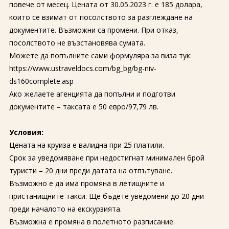
повече от месец. Цената от 30.05.2023 г. е 185 долара,
които се взимат от посолството за разглеждане на
документите. Възможни са промени. При отказ,
посолството не възстановява сумата.
Можете да попълните сами формуляра за виза тук:
https://www.ustraveldocs.com/bg_bg/bg-niv-
ds160complete.asp
Ако желаете агенцията да попълни и подготви
документите – таксата е 50 евро/97,79 лв.
Условия:
Цената на круиза е валидна при 25 платили.
Срок за уведомяване при недостигнат минимален брой
туристи – 20 дни преди датата на отпътуване.
Възможно е да има промяна в летищните и
пристанищните такси. Ще бъдете уведомени до 20 дни
преди началото на екскурзията.
Възможна е промяна в полетното разписание.