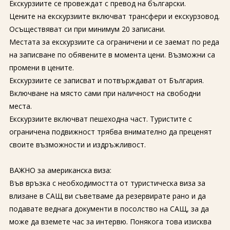
Екскурзиите се провеждат с превод на български.
Цените на екскурзиите включват трансфери и екскурзовод.
Осъществяват си при минимум 20 записани.
Местата за екскурзиите са ограничени и се заемат по реда
на записване по обявените в момента цени. Възможни са
промени в цените.
Екскурзиите се записват и потвърждават от България.
Включване на място сами при наличност на свободни
места.
Екскурзиите включват пешеходна част. Туристите с
ограничена подвижност трябва внимателно да преценят
своите възможности и издръжливост.
ВАЖНО за американска виза:
Във връзка с необходимостта от туристическа виза за
влизане в САЩ ви съветваме да резервирате рано и да
подавате веднага документи в посолство на САЩ, за да
може да вземете час за интервю. Понякога това изисква