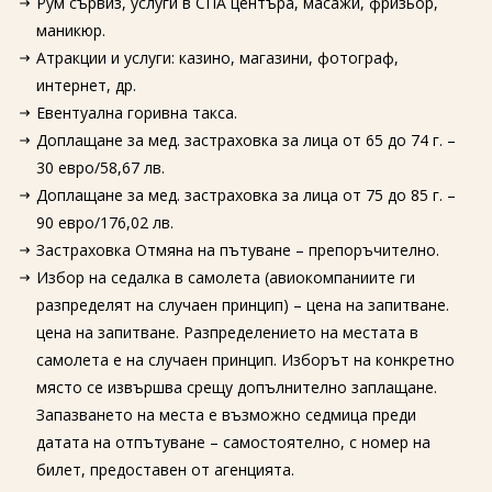
Рум сървиз, услуги в СПА центъра, масажи, фризьор,
маникюр.
Атракции и услуги: казино, магазини, фотограф,
интернет, др.
Евентуална горивна такса.
Доплащане за мед. застраховка за лица от 65 до 74 г. –
30 евро/58,67 лв.
Доплащане за мед. застраховка за лица от 75 до 85 г. –
90 евро/176,02 лв.
Застраховка Отмяна на пътуване – препоръчително.
Избор на седалка в самолета (авиокомпаниите ги
разпределят на случаен принцип) – цена на запитване.
цена на запитване. Разпределението на местата в
самолета е на случаен принцип. Изборът на конкретно
място се извършва срещу допълнително заплащане.
Запазването на места е възможно седмица преди
датата на отпътуване – самостоятелно, с номер на
билет, предоставен от агенцията.