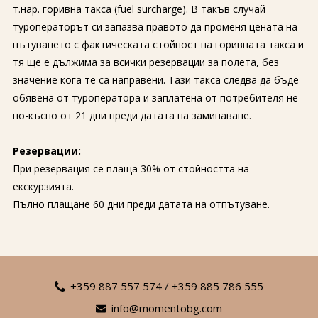
т.нар. горивна такса (fuel surcharge). В такъв случай
туроператорът си запазва правото да променя цената на
пътуването с фактическата стойност на горивната такса и
тя ще е дължима за всички резервации за полета, без
значение кога те са направени. Тази такса следва да бъде
обявена от туроператора и заплатена от потребителя не
по-късно от 21 дни преди датата на заминаване.
Резервации:
При резервация се плаща 30% от стойността на
екскурзията.
Пълно плащане 60 дни преди датата на отпътуване.
+359 887 557 574
/
+359 885 786 555
info@momentobg.com