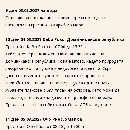
9 ден 03.03.2027 на вода
Още един ден в плаване – време, през което да се
насладим на красивото Карибско море.
10 ден 04.03.2027 Кабо Рохо, Доминиканска република
Престой в Кабо Рохо от 07.00 до 15.30 ч.
Кабо Рохо е разположен в югозападната част на
Доминиканска република. Това е място, където природата
разкрива своята сурова и недокосната красота. Скрит
далеч от шумните курорти, този кът очарова със
спокойствие, тишина и простор. Тук са едни от най-
хубавите плажове с бял пясък на острова, като може да
се разходите сами или да купите трансфер от кораба.
Предлагат се също обиколки с бъги, АТВ и гмуркане.
11 ден 05.03.2027 Очо Риос, Ямайка
Престой в Очо Риос от 08.00 до 15.00 ч.