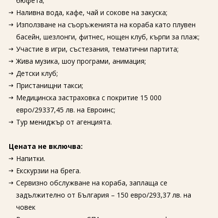
бюфета;
Наливна вода, кафе, чай и сокове на закуска;
Използване на съоръженията на кораба като плувен
басейн, шезлонги, фитнес, нощен клуб, кърпи за плаж;
Участие в игри, състезания, тематични партита;
Жива музика, шоу програми, анимация;
Детски клуб;
Пристанищни такси;
Медицинска застраховка с покритие 15 000
евро/29337,45 лв. на Евроинс;
Тур мениджър от агенцията.
Цената не включва:
Напитки.
Екскурзии на брега.
Сервизно обслужване на кораба, заплаща се
задължително от България – 150 евро/293,37 лв. на
човек