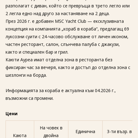
разполагат с диван, който се превръща в трето легло или
2 легла едно над друго за настаняване на 2 деца.
През 2026 г. e добавен MSC Yacht Club — ексклузивната
концепция на компанията „кораб в кораба“, предлагащ 69
луксозни суити с 24-часово обслужване от личен иконом,
частен ресторант, салон, слънчева палуба с джакузи,
както и специален бар и грил.
Каюти Ауреа имат отделна зона в ресторанта без
фиксиран час за вечеря, както и достъп до отделна зона с
шезлонги на борда.
Информацията за кораба е актуална към 04.2026 г.,
възможни са промени.
Цени
На човек в
Единична
3-ти възр. в
Каюта
двойна