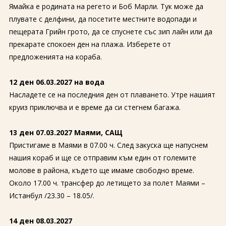
Ямайка е родината на регето и Боб Марли. Тук може да
плувате с делфини, да посетите местните водопади и
пещерата Грийн грото, да се спуснете със зип лайн или да
прекарате спокоен ден на плажа. Изберете от
предложенията на кораба.
12 ден 06.03.2027 на вода
Насладете се на последния ден от плаването. Утре нашият
круиз приключва и е време да си стегнем багажа.
13 ден 07.03.2027 Маями, САЩ
Пристигаме в Маями в 07.00 ч. След закуска ще напуснем
нашия кораб и ще се отправим към един от големите
молове в района, където ще имаме свободно време.
Около 17.00 ч. трансфер до летището за полет Маями –
Истанбул /23.30 – 18.05/.
14 ден 08.03.2027