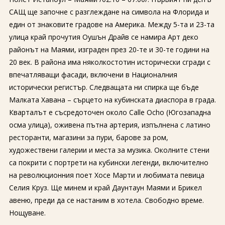
САЩ ще започне с разглеждане на символа на Флорида и
един от знаковите градове на Америка. Между 5-та и 23-та
улица край прочутия Оушън Драйв се намира Арт деко
районът на Маями, изграден през 20-те и 30-те години на
20 век. В района има няколкостотин исторически сгради с
впечатляващи фасади, включени в Националния
исторически регистър. Следващата ни спирка ще бъде
Малката Хавана – сърцето на кубинската диаспора в града.
Кварталът е съсредоточен около Calle Ocho (Югозападна
осма улица), оживена пътна артерия, изпълнена с латино
ресторанти, магазини за пури, барове за ром,
художествени галерии и места за музика. Околните стени
са покрити с портрети на кубински легенди, включително
на революционния поет Хосе Марти и любимата певица
Селия Круз. Ще минем и край Даунтаун Маями и Брикел
авеню, преди да се настаним в хотела. Свободно време.
Нощуване.