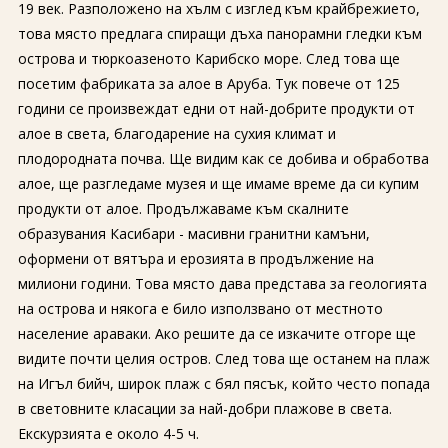
19 век. Разположено на хълм с изглед към крайбрежието,
това място предлага спиращи дъха панорамни гледки към
острова и тюркоазеното Карибско море. След това ще
посетим фабриката за алое в Аруба. Тук повече от 125
години се произвеждат едни от най-добрите продукти от
алое в света, благодарение на сухия климат и
плодородната почва. Ще видим как се добива и обработва
алое, ще разгледаме музея и ще имаме време да си купим
продукти от алое. Продължаваме към скалните
образувания Касибари - масивни гранитни камъни,
оформени от вятъра и ерозията в продължение на
милиони години. Това място дава представа за геологията
на острова и някога е било използвано от местното
население араваки. Ако решите да се изкачите отгоре ще
видите почти целия остров. След това ще останем на плаж
на Игъл бийч, широк плаж с бял пясък, който често попада
в световните класации за най-добри плажове в света.
Екскурзията е около 4-5 ч.