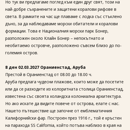
Но тук ви предлагаме поглед към един друг свят, този на
най-добре съхранените и защитени коралови рифове в
света. В рамките на час ще плаваме с лодка със стъклено
дъно, за да наблюдаваме морски обитатели и коралови
формации. Това е Националния морски парк Бонер,
разположен около Клайн Бонер – непокътнато и
необитаемо островче, разположено съвсем близо до по-
големия остров.
8 ден 02.03.2027 Ораниенстад, Аруба
Престой в Ораниенстад от 08.00 до 18.00 ч.
Аруба предлага чудесни плажове, които може да посетите
или да се разходите из колоритната столица Ораниенстад,
известена със своята холандска колониална архитектура.
Но ако искате да видите повече от острова, елате с нас.
Нашето пътешествие ще започне от емблематичния
Калифорнийски фар. Построен през 1916 г., той е кръстен
на парахода SS California, който потъва наблизо в края на