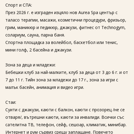
Спорт и СПА:
През 2026 г. е изграден изцяло нов Aurea Spa център с
таласо терапии, масажи, козметични процедури, фризьор,
грим, маникюр и педикюр, джакузи, фитнес от Technogym,
солариум, сауна, парна баня.
Спортна площадка за волейбол, баскетбол или тенис,
мини голф, 2 басейна и джакузи.
Зона за деца и младежи:
Бебешки клуб за най-малките, клуб за деца от 3 до 6 г. и от
7 до 11 г. Тийн зона за младежи до 17 г., зона за игри с
малък басейн, анимация и видео игри.
Стаи:
Суити с джакузи, каюти с балкон, каюти с прозорец /не се
отваря/, вътрешни каюти, каюти за инвалиди. Всички със
сателитна ТВ, телефон, сейф, сешоар, климатик, минибар.
Интернет и рум сървиз срещу заплащане. Повечето