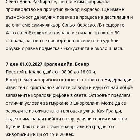
Сейнт Анна. Разбира се, ще посетим фабрика за
производство на прочутия ликьор Кюрасао. Ще имаме
възможност да научим повече за процеса на дестилация и
да опитаме самия ликьор Синьо Кюрасао. /В пещерите
Хато е необходимо изкачване и слизане по около 50
стъпала, затова се препоръчва носенето на удобни
обувки с равна подметка./ Екскурзията е около 3 часа.
7 ден 01.03.2027 Кралендайк, Бонер
Престой в Кралендайк от 08.00 до 18.00 ч.
Бонер е малък карибски остров в състава на Нидерландия,
известен с кристално чистите си води и едни от най-добре
запазените коралови рифове в света. Островът предлага
отлични условия за гмуркане и шнорхелинг. Може да се
разходите из оживената търговска улица Кая Гранди,
където има занаятчийски пазар, улични сергии и местни
бутици. Както и из старите квартали на градчето с
живописни къщи от 19 и 20 век.