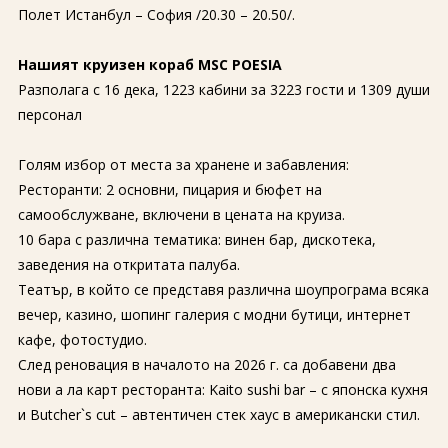
Полет Истанбул – София /20.30 – 20.50/.
Нашият круизен кораб MSC POESIA
Разполага с 16 дека, 1223 кабини за 3223 гости и 1309 души
персонал
Голям избор от места за хранене и забавления:
Ресторанти: 2 основни, пицария и бюфет на
самообслужване, включени в цената на круиза.
10 бара с различна тематика: винен бар, дискотека,
заведения на откритата палуба.
Театър, в който се представя различна шоупрограма всяка
вечер, казино, шопинг галерия с модни бутици, интернет
кафе, фотостудио.
След реновация в началото на 2026 г. са добавени два
нови а ла карт ресторанта: Kaito sushi bar – с японска кухня
и Butcher`s cut – автентичен стек хаус в американски стил.