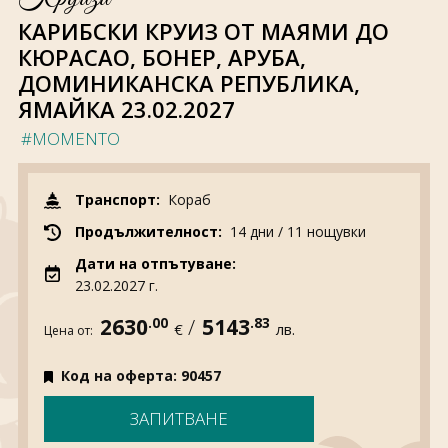
За нас
Полезно
КАРИБСКИ КРУИЗ ОТ МАЯМИ ДО
Документи
Магазин
КЮРАСАО, БОНЕР, АРУБА,
Общи условия
Политика за
ДОМИНИКАНСКА РЕПУБЛИКА,
поверителност
ЯМАЙКА 23.02.2027
#MOMENTO
ЗАПИТВАНЕ
Транспорт:
Кораб
Продължителност:
14 дни / 11 нощувки
Дати на отпътуване:
23.02.2027 г.
2630
.00
/
5143
.83
€
лв.
Цена от:
Код на оферта: 90457
ЗАПИТВАНЕ