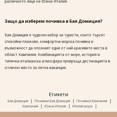
различното лице на Южна Италия.
Защо да изберем почивка в Бая Домиция?
Бая Домиция е чудесен избор за туристи, които търсят
спокойни плажове, комфортна морска почивка и
възможност да опознаят едни от най-красивите места в
област Кампания. Комбинацията от море, история и
типична италианска атмосфера превръща дестинацията в
отлично място за лятна ваканция.
Етикети
|
|
|
Бая Домиция
Почивки Бая Домиция
Почивки Кампания
|
|
|
Кампания
Южна Италия
Италия море