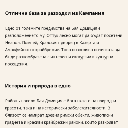
Отлична база за разходки из Кампания
Едно от големите предимства на Бая Домиция е
разположението му. Оттук лесно могат да бъдат посетени
Неапол, Помпей, Кралският дворец в Казерта и
Амалфийското крайбрежие. Това позволява почивката да
бъде разнообразена с интересни екскурзии и културни
посещения.
История и природа в едно
Районът около Бая Домиция е богат както на природни
красоти, така и на исторически забележителности. В
близост се намират древни римски обекти, живописни
градчета и красиви крайбрежни райони, които разкриват