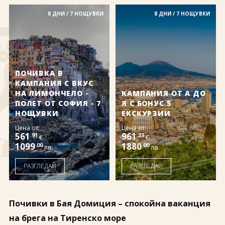
За нас
Полезно
8 ДНИ / 7 НОЩУВКИ
8 ДНИ / 7 НОЩУВКИ
Документи
Магазин
Общи условия
Политика за
поверителност
ЗАПИТВАНЕ
ПОЧИВКА В
КАМПАНИЯ С ВКУС
НА ЛИМОНЧЕЛО -
КАМПАНИЯ ОТ А ДО
ПОЛЕТ ОТ СОФИЯ - 7
Я С БОНУС 5
НОЩУВКИ
ЕКСКУРЗИИ
Цена от:
Цена от:
561
961
.91
.23
€
€
1099
1880
.00
.00
лв.
лв.
РАЗГЛЕДАЙ
РАЗГЛЕДАЙ
Почивки в Бая Домиция – спокойна ваканция
на брега на Тиренско море