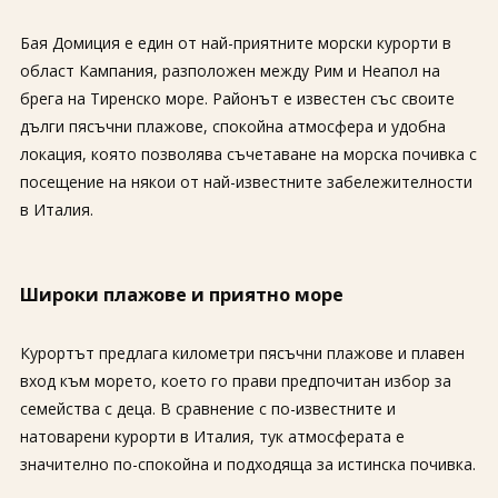
Бая Домиция е един от най-приятните морски курорти в
област Кампания, разположен между Рим и Неапол на
брега на Тиренско море. Районът е известен със своите
дълги пясъчни плажове, спокойна атмосфера и удобна
локация, която позволява съчетаване на морска почивка с
посещение на някои от най-известните забележителности
в Италия.
Широки плажове и приятно море
Курортът предлага километри пясъчни плажове и плавен
вход към морето, което го прави предпочитан избор за
семейства с деца. В сравнение с по-известните и
натоварени курорти в Италия, тук атмосферата е
значително по-спокойна и подходяща за истинска почивка.