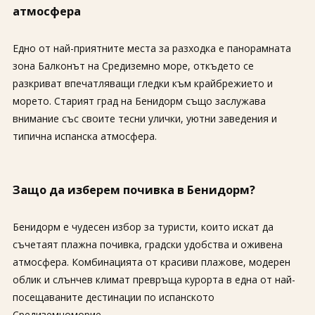
атмосфера
Едно от най-приятните места за разходка е панорамната
зона Балконът на Средиземно море, откъдето се
разкриват впечатляващи гледки към крайбрежието и
морето. Старият град на Бенидорм също заслужава
внимание със своите тесни улички, уютни заведения и
типична испанска атмосфера.
Защо да изберем почивка в Бенидорм?
Бенидорм е чудесен избор за туристи, които искат да
съчетаят плажна почивка, градски удобства и оживена
атмосфера. Комбинацията от красиви плажове, модерен
облик и слънчев климат превръща курорта в една от най-
посещаваните дестинации по испанското
Средиземноморие.