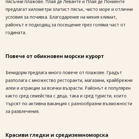
пясъчни плажове. Плая де Леванте и Плая де Пониенте
предлагат километри златист пясък, чисто море и отлични
условия за почивка. Благодарение на мекия климат,
районът е подходящ за посещение през голяма част от
годината.
Повече от обикновен морски курорт
Бенидорм предлага много повече от плажове. Градът
разполага с множество ресторанти, магазини, крайбрежни
алеи и атракции за всички възрасти. Районът е популярен
както сред семейства с деца, така и сред туристи, които
търсят по-активна ваканция с разнообразни възможности
за развлечения.
Красиви гледки и средиземноморска