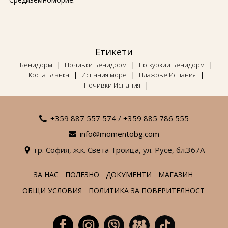
Етикети
|
|
|
Бенидорм
Почивки Бенидорм
Екскурзии Бенидорм
|
|
|
Коста Бланка
Испания море
Плажове Испания
|
Почивки Испания
+359 887 557 574
/
+359 885 786 555
info@momentobg.com
гр. София,
ж.к. Света Троица,
ул. Русе,
бл.367А
ЗА НАС
ПОЛЕЗНО
ДОКУМЕНТИ
МАГАЗИН
ОБЩИ УСЛОВИЯ
ПОЛИТИКА ЗА ПОВЕРИТЕЛНОСТ