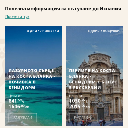
За нас
Полезно
Полезна информация за пътуване до Испания
Документи
Магазин
Прочети тук
Общи условия
Политика за
поверителност
8 ДНИ / 7 НОЩУВКИ
8 ДНИ / 7 НОЩУВКИ
ЗАПИТВАНЕ
ЛАЗУРНОТО СЪРЦЕ
ПЕРЛИТЕ НА КОСТА
НА КОСТА БЛАНКА -
БЛАНКА -
ПОЧИВКА В
БЕНИДОРМ С БОНУС
БЕНИДОРМ
5 ЕКСКУРЗИИ
Цена от:
Цена от:
841
1030
.59
.25
€
€
1646
2015
.00
.00
лв.
лв.
РАЗГЛЕДАЙ
РАЗГЛЕДАЙ