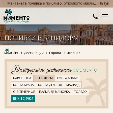
Мечтаната почивка е по-близо, отколкото мислиш. Пътувай сега
ДЕСТИНАЦИИ
ПОЧИВКИ В БЕНИДОРМ
Австралия и Океания
ХОТЕЛИ
Дестинации
Европа
Испания
Азия
Хотели в България
КРУИЗИ
Африка
Хотели в Гърция
ТУРЦИЯ
Филтрирай по дестинация
#MOMENTO
Европа
Хотели в Турция
ПРАЗНИЦИ
БАРСЕЛОНА
БЕНИДОРМ
КОСТА АЗААР
КОСТА БРАВА
КОСТА ДЕЛ СОЛ
МАДРИД
Северна Америка
Великден
ПОЛЕЗНО
О-В ТЕНЕРИФЕ
ПАЛМА ДЕ МАЙОРКА
ТОЛЕДО
ВИЖ ВСИЧКИ
Южна Америка
Коледа
КОНТАКТИ
Нова година