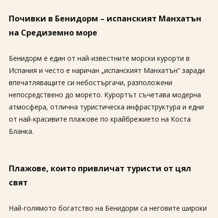
Почивки в Бенидорм – испанският Манхатън
на Средиземно море
Бенидорм е един от най-известните морски курорти в
Испания и често е наричан „испанският Манхатън“ заради
впечатляващите си небостъргачи, разположени
непосредствено до морето. Курортът съчетава модерна
атмосфера, отлична туристическа инфраструктура и едни
от най-красивите плажове по крайбрежието на Коста
Бланка.
Плажове, които привличат туристи от цял
свят
Най-голямото богатство на Бенидорм са неговите широки