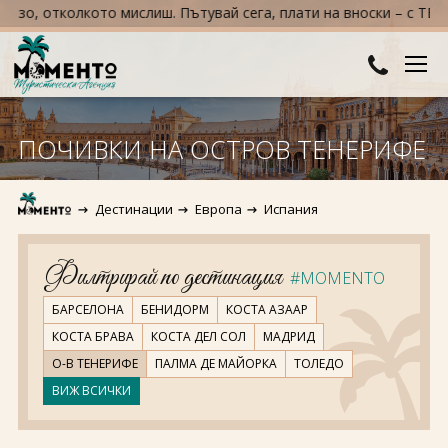
 отколкото мислиш. Пътувай сега, плати на вноски – с TBI bank!
ДЕСТИНАЦИИ
ПОЧИВКИ НА ОСТРОВ ТЕНЕРИФЕ
Австралия и Океания
ХОТЕЛИ
Дестинации
Европа
Испания
Азия
Хотели в България
КРУИЗИ
Африка
Хотели в Гърция
ТУРЦИЯ
Филтрирай по дестинация
#MOMENTO
Европа
Хотели в Турция
ПРАЗНИЦИ
БАРСЕЛОНА
БЕНИДОРМ
КОСТА АЗААР
КОСТА БРАВА
КОСТА ДЕЛ СОЛ
МАДРИД
Северна Америка
Великден
ПОЛЕЗНО
О-В ТЕНЕРИФЕ
ПАЛМА ДЕ МАЙОРКА
ТОЛЕДО
ВИЖ ВСИЧКИ
Южна Америка
Коледа
КОНТАКТИ
Нова година