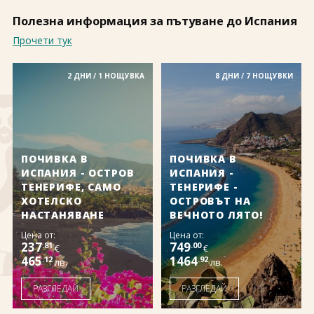
За нас
Полезно
Полезна информация за пътуване до Испания
Документи
Магазин
Прочети тук
Общи условия
Политика за
поверителност
2 ДНИ / 1 НОЩУВКА
8 ДНИ / 7 НОЩУВКИ
ЗАПИТВАНЕ
ПОЧИВКА В
ПОЧИВКА В
ИСПАНИЯ - ОСТРОВ
ИСПАНИЯ -
ТЕНЕРИФЕ, САМО
ТЕНЕРИФЕ -
ХОТЕЛСКО
ОСТРОВЪТ НА
НАСТАНЯВАНЕ
ВЕЧНОТО ЛЯТО!
Цена от:
Цена от:
237
749
.81
.00
€
€
465
1464
.12
.92
лв.
лв.
РАЗГЛЕДАЙ
РАЗГЛЕДАЙ