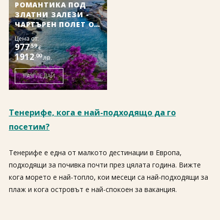
РОМАНТИКА ПОД
ЗЛАТНИ ЗАЛЕЗИ -
ЧАРТЪРЕН ПОЛЕТ ОТ
СОФИЯ
Цена от:
977
.59
€
1912
.00
лв.
РАЗГЛЕДАЙ
Тенерифе, кога е най-подходящо да го
посетим?
Тенерифе е една от малкото дестинации в Европа,
подходящи за почивка почти през цялата година. Вижте
кога морето е най-топло, кои месеци са най-подходящи за
плаж и кога островът е най-спокоен за ваканция.