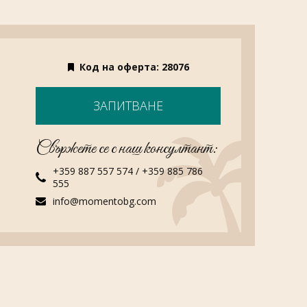
Код на оферта: 28076
ЗАПИТВАНЕ
Свържете се с наш консултант:
+359 887 557 574
/
+359 885 786
555
info@momentobg.com