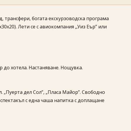
д, трансфери, богата екскурзоводска програма
30х20). Лети се с авиокомпания „Уиз Еър” или
сфер до хотела. Настаняване. Нощувка.
пл. „Пуерта дел Сол”, „Пласа Майор”. Свободно
о спектакъл с една чаша напитка с доплащане