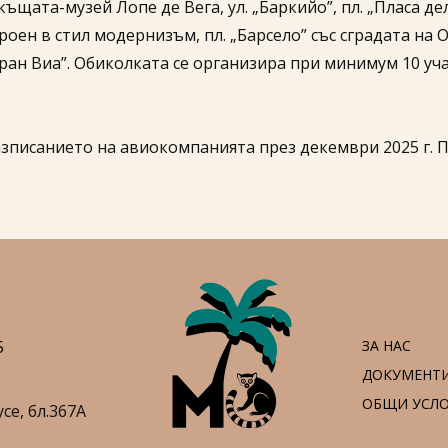
къщата-музей Лопе де Вега, ул. „Баркийо”, пл. „Пласа де
троен в стил модернизъм, пл. „Барсело” със сградата на
Гран Виа”. Обиколката се организира при минимум 10 учас
азписанието на авиокомпанията през декември 2025 г. 
5
ЗА НАС
ДОКУМЕНТ
ОБЩИ УСЛ
усе,
бл.367А