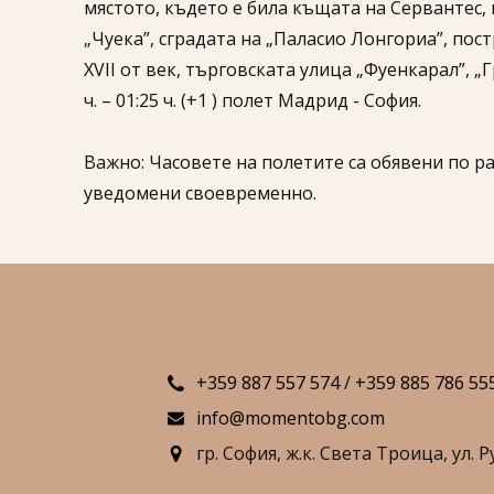
мястото, където е била къщата на Сервантес, 
„Чуека”, сградата на „Паласио Лонгориа”, пос
XVII от век, търговската улица „Фуенкарал”, „
ч. – 01:25 ч. (+1 ) полет Мадрид - София.
Важно: Часовете на полетите са обявени по р
уведомени своевременно.
+359 887 557 574
/
+359 885 786 55
info@momentobg.com
гр. София,
ж.к. Света Троица,
ул. Р