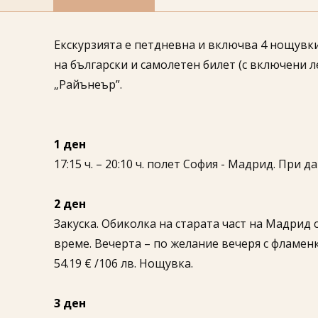
Екскурзията е петдневна и включва 4 нощувки 
на български и самолетен билет (с включени л
„Райънеър”.
1 ден
17:15 ч. – 20:10 ч. полет София - Мадрид. При д
2 ден
Закуска. Обиколка на старата част на Мадрид с 
време. Вечерта – по желание вечеря с фламенк
54.19 € /106 лв. Нощувка.
3 ден