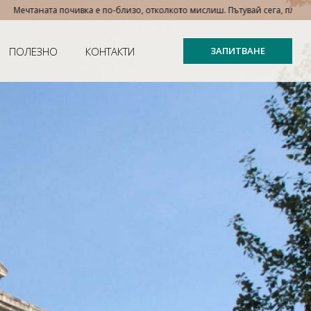
а почивка е по-близо, отколкото мислиш. Пътувай сега, плати на вноски – 
ПОЛЕЗНО
КОНТАКТИ
ЗАПИТВАНЕ