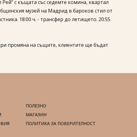
л Рей” с къщата със седемте комина, квартал
 Общинския музей на Мадрид в бароков стил от
тника. 18:00 ч. - трансфер до летището. 20:55
При промяна на същите, клиентите ще бъдат
ПОЛЕЗНО
И
МАГАЗИН
ОВИЯ
ПОЛИТИКА ЗА ПОВЕРИТЕЛНОСТ