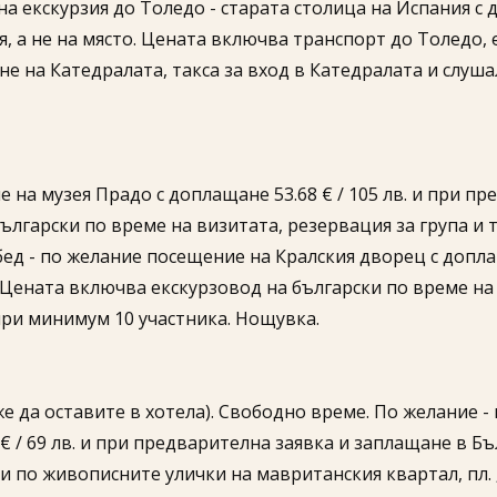
а екскурзия до Толедо - старата столица на Испания с д
, а не на място. Цената включва транспорт до Толедо, 
не на Катедралата, такса за вход в Катедралата и слуш
е на музея Прадо с доплащане 53.68 € / 105 лв. и при п
ългарски по време на визитата, резервация за група и т
ед - по желание посещение на Кралския дворец с доплащ
. Цената включва екскурзовод на български по време на 
при минимум 10 участника. Нощувка.
же да оставите в хотела). Свободно време. По желание
 / 69 лв. и при предварителна заявка и заплащане в Бъ
и по живописните улички на мавританския квартал, пл. 