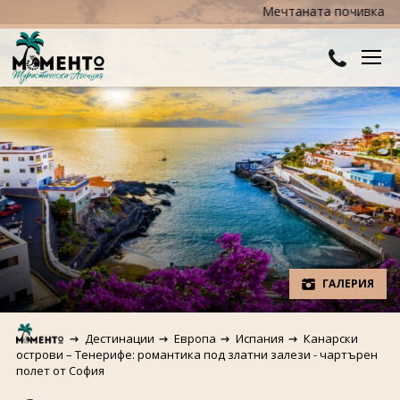
Мечтаната почивка е по-б
ДЕСТИНАЦИИ
Австралия и Океания
ХОТЕЛИ
Азия
Хотели в България
КРУИЗИ
Африка
Хотели в Гърция
ТУРЦИЯ
Европа
Хотели в Турция
ПРАЗНИЦИ
ГАЛЕРИЯ
Северна Америка
Великден
ПОЛЕЗНО
Дестинации
Европа
Испания
Канарски
Южна Америка
Коледа
острови – Тенерифе: романтика под златни залези - чартърен
КОНТАКТИ
полет от София
Нова година