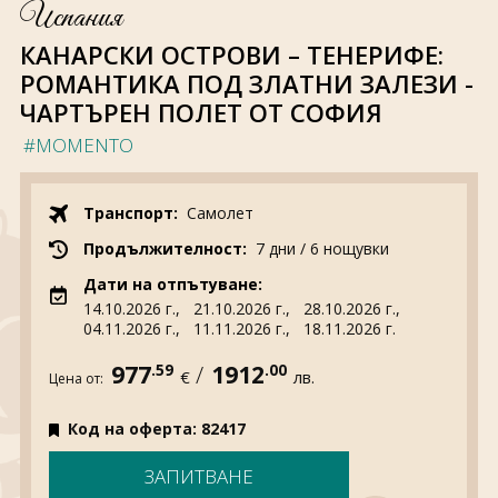
За нас
Полезно
Испания
Документи
Магазин
КАНАРСКИ ОСТРОВИ – ТЕНЕРИФЕ:
Общи условия
Политика за
РОМАНТИКА ПОД ЗЛАТНИ ЗАЛЕЗИ -
поверителност
ЧАРТЪРЕН ПОЛЕТ ОТ СОФИЯ
#MOMENTO
ЗАПИТВАНЕ
Транспорт:
Самолет
Продължителност:
7 дни / 6 нощувки
Дати на отпътуване:
14.10.2026 г.,
21.10.2026 г.,
28.10.2026 г.,
04.11.2026 г.,
11.11.2026 г.,
18.11.2026 г.
977
.59
/
1912
.00
€
лв.
Цена от:
Код на оферта: 82417
ЗАПИТВАНЕ