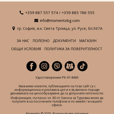
+359 887 557 574
/
+359 885 786 555
info@momentobg.com
гр. София,
ж.к. Света Троица,
ул. Русе,
бл.367А
ЗА НАС
ПОЛЕЗНО
ДОКУМЕНТИ
МАГАЗИН
ОБЩИ УСЛОВИЯ
ПОЛИТИКА ЗА ПОВЕРИТЕЛНОСТ
Удостоверение РК-01-8465
Уважаеми клиенти, публикациите на този сайт са с
информационна и рекламна цел и е възможно поради
динамиката на ценообразуване да са допуснати неточности.
Информация, съгласно чл. 80 от Закона за Туризма може да
получите в на посочените телефони и по имейл / в нашите
офиси.
Momento © 2025. Всички права запазени