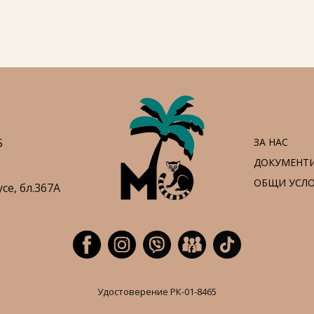
5
ЗА НАС
ДОКУМЕНТ
ОБЩИ УСЛ
усе,
бл.367А
Удостоверение РК-01-8465