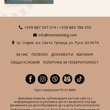
За нас
Полезно
Документи
Магазин
Общи условия
Политика за
поверителност
+359 887 557 574
/
+359 885 786 555
info@momentobg.com
ЗАПИТВАНЕ
гр. София,
ж.к. Света Троица,
ул. Русе,
бл.367А
ЗА НАС
ПОЛЕЗНО
ДОКУМЕНТИ
МАГАЗИН
ОБЩИ УСЛОВИЯ
ПОЛИТИКА ЗА ПОВЕРИТЕЛНОСТ
Удостоверение РК-01-8465
Уважаеми клиенти, публикациите на този сайт са с
информационна и рекламна цел и е възможно поради
динамиката на ценообразуване да са допуснати неточности.
Информация, съгласно чл. 80 от Закона за Туризма може да