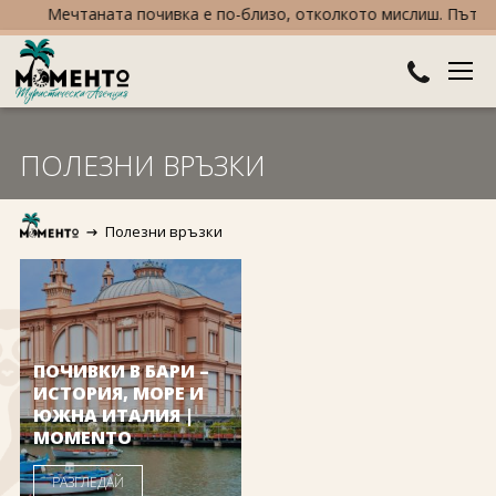
Мечтаната почивка е по-близо, отколкото мислиш. Пътувай 
ДЕСТИНАЦИИ
ПОЛЕЗНИ ВРЪЗКИ
Австралия и Океания
ХОТЕЛИ
Полезни връзки
Азия
Хотели в България
КРУИЗИ
Африка
Хотели в Гърция
ТУРЦИЯ
Европа
Хотели в Турция
ПРАЗНИЦИ
ПОЧИВКИ В БАРИ –
Северна Америка
Великден
ИСТОРИЯ, МОРЕ И
ПОЛЕЗНО
ЮЖНА ИТАЛИЯ |
MOMENTO
Южна Америка
Коледа
КОНТАКТИ
РАЗГЛЕДАЙ
Нова година