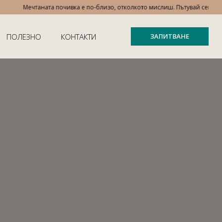
Мечтаната почивка е по-близо, отколкото мислиш. Пътувай сега, плати 
ПОЛЕЗНО
КОНТАКТИ
ЗАПИТВАНЕ