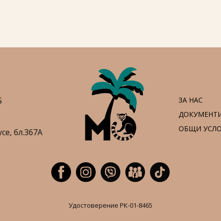
5
ЗА НАС
ДОКУМЕНТ
ОБЩИ УСЛ
усе,
бл.367А
Удостоверение РК-01-8465