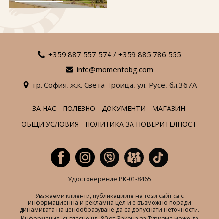
За нас
Полезно
Документи
Магазин
Общи условия
Политика за
поверителност
+359 887 557 574
/
+359 885 786 555
info@momentobg.com
ЗАПИТВАНЕ
гр. София,
ж.к. Света Троица,
ул. Русе,
бл.367А
ЗА НАС
ПОЛЕЗНО
ДОКУМЕНТИ
МАГАЗИН
ОБЩИ УСЛОВИЯ
ПОЛИТИКА ЗА ПОВЕРИТЕЛНОСТ
Удостоверение РК-01-8465
Уважаеми клиенти, публикациите на този сайт са с
информационна и рекламна цел и е възможно поради
динамиката на ценообразуване да са допуснати неточности.
Информация, съгласно чл. 80 от Закона за Туризма може да