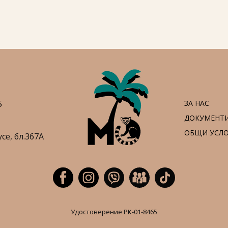
5
ЗА НАС
ДОКУМЕНТ
ОБЩИ УСЛ
усе,
бл.367А
Удостоверение РК-01-8465