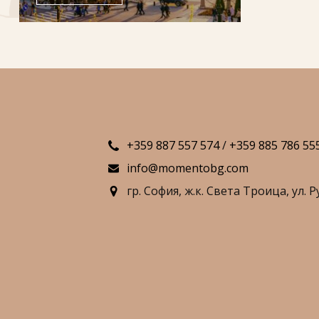
+359 887 557 574
/
+359 885 786 55
info@momentobg.com
гр. София,
ж.к. Света Троица,
ул. Р