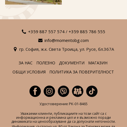
За нас
Полезно
Документи
Магазин
Общи условия
Политика за
поверителност
+359 887 557 574
/
+359 885 786 555
info@momentobg.com
ЗАПИТВАНЕ
гр. София,
ж.к. Света Троица,
ул. Русе,
бл.367А
ЗА НАС
ПОЛЕЗНО
ДОКУМЕНТИ
МАГАЗИН
ОБЩИ УСЛОВИЯ
ПОЛИТИКА ЗА ПОВЕРИТЕЛНОСТ
Удостоверение РК-01-8465
Уважаеми клиенти, публикациите на този сайт са с
информационна и рекламна цел и е възможно поради
динамиката на ценообразуване да са допуснати неточности.
Информация, съгласно чл. 80 от Закона за Туризма може да