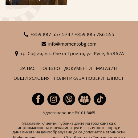
За нас
Полезно
Документи
Магазин
Общи условия
Политика за
поверителност
+359 887 557 574
/
+359 885 786 555
info@momentobg.com
ЗАПИТВАНЕ
гр. София,
ж.к. Света Троица,
ул. Русе,
бл.367А
ЗА НАС
ПОЛЕЗНО
ДОКУМЕНТИ
МАГАЗИН
ОБЩИ УСЛОВИЯ
ПОЛИТИКА ЗА ПОВЕРИТЕЛНОСТ
Удостоверение РК-01-8465
Уважаеми клиенти, публикациите на този сайт са с
информационна и рекламна цел и е възможно поради
динамиката на ценообразуване да са допуснати неточности.
Информация, съгласно чл. 80 от Закона за Туризма може да