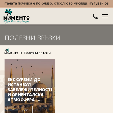
чтаната почивка е по-близо, отколкото мислиш. Пътувай сега, пл
ДЕСТИНАЦИИ
ПОЛЕЗНИ ВРЪЗКИ
Австралия и Океания
ХОТЕЛИ
Полезни връзки
Азия
Хотели в България
КРУИЗИ
Африка
Хотели в Гърция
ТУРЦИЯ
Европа
Хотели в Турция
ПРАЗНИЦИ
ЕКСКУРЗИИ ДО
ИСТАНБУЛ –
Северна Америка
Великден
ЗАБЕЛЕЖИТЕЛНОСТИ
ПОЛЕЗНО
И ОРИЕНТАЛСКА
АТМОСФЕРА |
Южна Америка
Коледа
КОНТАКТИ
MOMENTO
РАЗГЛЕДАЙ
Нова година