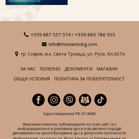
За нас
Полезно
Документи
Магазин
Общи условия
Политика за
поверителност
+359 887 557 574
/
+359 885 786 555
info@momentobg.com
ЗАПИТВАНЕ
гр. София,
ж.к. Света Троица,
ул. Русе,
бл.367А
ЗА НАС
ПОЛЕЗНО
ДОКУМЕНТИ
МАГАЗИН
ОБЩИ УСЛОВИЯ
ПОЛИТИКА ЗА ПОВЕРИТЕЛНОСТ
Удостоверение РК-01-8465
Уважаеми клиенти, публикациите на този сайт са с
информационна и рекламна цел и е възможно поради
динамиката на ценообразуване да са допуснати неточности.
Информация, съгласно чл. 80 от Закона за Туризма може да