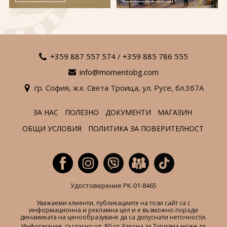
За нас
Полезно
Документи
Магазин
Общи условия
Политика за
поверителност
+359 887 557 574
/
+359 885 786 555
info@momentobg.com
ЗАПИТВАНЕ
гр. София,
ж.к. Света Троица,
ул. Русе,
бл.367А
ЗА НАС
ПОЛЕЗНО
ДОКУМЕНТИ
МАГАЗИН
ОБЩИ УСЛОВИЯ
ПОЛИТИКА ЗА ПОВЕРИТЕЛНОСТ
Удостоверение РК-01-8465
Уважаеми клиенти, публикациите на този сайт са с
информационна и рекламна цел и е възможно поради
динамиката на ценообразуване да са допуснати неточности.
Информация, съгласно чл. 80 от Закона за Туризма може да