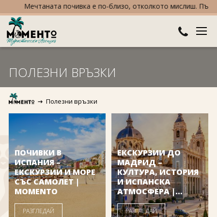
Мечтаната почивка е по-близо, отколкото мислиш. Пътувай 
ДЕСТИНАЦИИ
ПОЛЕЗНИ ВРЪЗКИ
Австралия и Океания
ХОТЕЛИ
Полезни връзки
Азия
Хотели в България
КРУИЗИ
Африка
Хотели в Гърция
ТУРЦИЯ
Европа
Хотели в Турция
ПРАЗНИЦИ
ПОЧИВКИ В
ЕКСКУРЗИИ ДО
ИСПАНИЯ –
МАДРИД –
Северна Америка
Великден
ЕКСКУРЗИИ И МОРЕ
ПОЛЕЗНО
КУЛТУРА, ИСТОРИЯ
СЪС САМОЛЕТ |
И ИСПАНСКА
MOMENTO
АТМОСФЕРА |
Южна Америка
Коледа
КОНТАКТИ
MOMENTO
РАЗГЛЕДАЙ
РАЗГЛЕДАЙ
Нова година