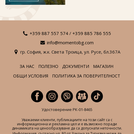
За нас
Полезно
Документи
Магазин
Общи условия
Политика за
поверителност
+359 887 557 574
/
+359 885 786 555
info@momentobg.com
ЗАПИТВАНЕ
гр. София,
ж.к. Света Троица,
ул. Русе,
бл.367А
ЗА НАС
ПОЛЕЗНО
ДОКУМЕНТИ
МАГАЗИН
ОБЩИ УСЛОВИЯ
ПОЛИТИКА ЗА ПОВЕРИТЕЛНОСТ
Удостоверение РК-01-8465
Уважаеми клиенти, публикациите на този сайт са с
информационна и рекламна цел и е възможно поради
динамиката на ценообразуване да са допуснати неточности.
Информация, съгласно чл. 80 от Закона за Туризма може да