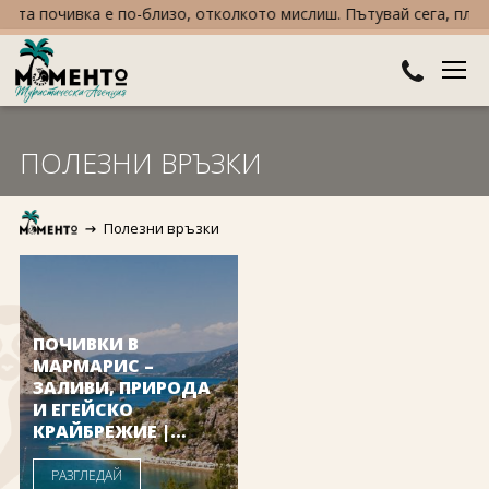
та почивка е по-близо, отколкото мислиш. Пътувай сега, плати 
ДЕСТИНАЦИИ
ПОЛЕЗНИ ВРЪЗКИ
Австралия и Океания
ХОТЕЛИ
Полезни връзки
Азия
Хотели в България
КРУИЗИ
Африка
Хотели в Гърция
ТУРЦИЯ
Европа
Хотели в Турция
ПРАЗНИЦИ
ПОЧИВКИ В
МАРМАРИС –
Северна Америка
Великден
ЗАЛИВИ, ПРИРОДА
ПОЛЕЗНО
И ЕГЕЙСКО
КРАЙБРЕЖИЕ |
Южна Америка
Коледа
КОНТАКТИ
MOMENTO
РАЗГЛЕДАЙ
Нова година