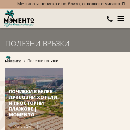
Мечтаната почивка е по-близо, отколкото мислиш. Пътува
ДЕСТИНАЦИИ
ПОЛЕЗНИ ВРЪЗКИ
Австралия и Океания
ХОТЕЛИ
Полезни връзки
Азия
Хотели в България
КРУИЗИ
Африка
Хотели в Гърция
ТУРЦИЯ
Европа
Хотели в Турция
ПРАЗНИЦИ
ПОЧИВКИ В БЕЛЕК –
ЛУКСОЗНИ ХОТЕЛИ
Северна Америка
Великден
И ПРОСТОРНИ
ПОЛЕЗНО
ПЛАЖОВЕ |
MOMENTO
Южна Америка
Коледа
КОНТАКТИ
РАЗГЛЕДАЙ
Нова година