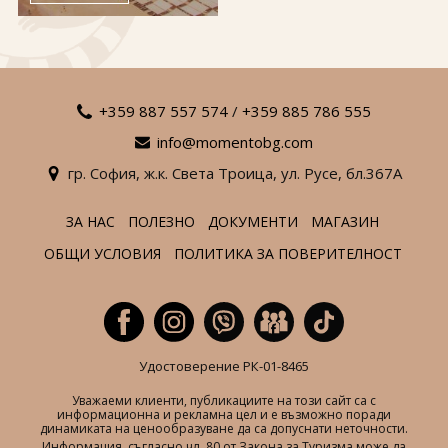
За нас
Полезно
Документи
Магазин
Общи условия
Политика за
поверителност
+359 887 557 574
/
+359 885 786 555
info@momentobg.com
ЗАПИТВАНЕ
гр. София,
ж.к. Света Троица,
ул. Русе,
бл.367А
ЗА НАС
ПОЛЕЗНО
ДОКУМЕНТИ
МАГАЗИН
ОБЩИ УСЛОВИЯ
ПОЛИТИКА ЗА ПОВЕРИТЕЛНОСТ
Удостоверение РК-01-8465
Уважаеми клиенти, публикациите на този сайт са с
информационна и рекламна цел и е възможно поради
динамиката на ценообразуване да са допуснати неточности.
Информация, съгласно чл. 80 от Закона за Туризма може да