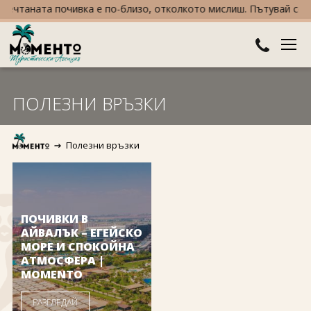
ечтаната почивка е по-близо, отколкото мислиш. Пътувай сега, 
ДЕСТИНАЦИИ
ПОЛЕЗНИ ВРЪЗКИ
Австралия и Океания
ХОТЕЛИ
Полезни връзки
Азия
Хотели в България
КРУИЗИ
Африка
Хотели в Гърция
ТУРЦИЯ
Европа
Хотели в Турция
ПРАЗНИЦИ
ПОЧИВКИ В
АЙВАЛЪК – ЕГЕЙСКО
Северна Америка
Великден
МОРЕ И СПОКОЙНА
ПОЛЕЗНО
АТМОСФЕРА |
MOMENTO
Южна Америка
Коледа
КОНТАКТИ
РАЗГЛЕДАЙ
Нова година