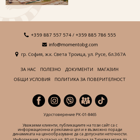
За нас
Полезно
Документи
Магазин
Общи условия
Политика за
поверителност
+359 887 557 574
/
+359 885 786 555
info@momentobg.com
ЗАПИТВАНЕ
гр. София,
ж.к. Света Троица,
ул. Русе,
бл.367А
ЗА НАС
ПОЛЕЗНО
ДОКУМЕНТИ
МАГАЗИН
ОБЩИ УСЛОВИЯ
ПОЛИТИКА ЗА ПОВЕРИТЕЛНОСТ
Удостоверение РК-01-8465
Уважаеми клиенти, публикациите на този сайт са с
информационна и рекламна цел и е възможно поради
динамиката на ценообразуване да са допуснати неточности.
Информация, съгласно чл. 80 от Закона за Туризма може да