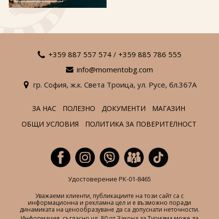
За нас
Полезно
Документи
Магазин
Общи условия
Политика за
поверителност
+359 887 557 574
/
+359 885 786 555
info@momentobg.com
ЗАПИТВАНЕ
гр. София,
ж.к. Света Троица,
ул. Русе,
бл.367А
ЗА НАС
ПОЛЕЗНО
ДОКУМЕНТИ
МАГАЗИН
ОБЩИ УСЛОВИЯ
ПОЛИТИКА ЗА ПОВЕРИТЕЛНОСТ
Удостоверение РК-01-8465
Уважаеми клиенти, публикациите на този сайт са с
информационна и рекламна цел и е възможно поради
динамиката на ценообразуване да са допуснати неточности.
Информация, съгласно чл. 80 от Закона за Туризма може да