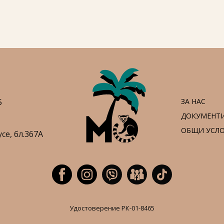
5
ЗА НАС
ДОКУМЕНТ
ОБЩИ УСЛ
усе,
бл.367А
Удостоверение РК-01-8465