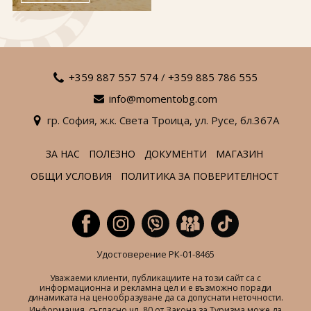
За нас
Полезно
Документи
Магазин
Общи условия
Политика за
поверителност
+359 887 557 574
/
+359 885 786 555
info@momentobg.com
ЗАПИТВАНЕ
гр. София,
ж.к. Света Троица,
ул. Русе,
бл.367А
ЗА НАС
ПОЛЕЗНО
ДОКУМЕНТИ
МАГАЗИН
ОБЩИ УСЛОВИЯ
ПОЛИТИКА ЗА ПОВЕРИТЕЛНОСТ
Удостоверение РК-01-8465
Уважаеми клиенти, публикациите на този сайт са с
информационна и рекламна цел и е възможно поради
динамиката на ценообразуване да са допуснати неточности.
Информация, съгласно чл. 80 от Закона за Туризма може да