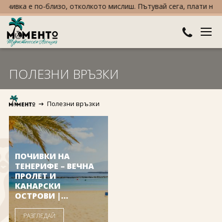
чивка е по-близо, отколкото мислиш. Пътувай сега, плати на вно
ДЕСТИНАЦИИ
ПОЛЕЗНИ ВРЪЗКИ
Австралия и Океания
ХОТЕЛИ
Полезни връзки
Азия
Хотели в България
КРУИЗИ
Африка
Хотели в Гърция
ТУРЦИЯ
Европа
Хотели в Турция
ПРАЗНИЦИ
ПОЧИВКИ НА
ТЕНЕРИФЕ – ВЕЧНА
Северна Америка
Великден
ПРОЛЕТ И
ПОЛЕЗНО
КАНАРСКИ
ОСТРОВИ |
Южна Америка
Коледа
КОНТАКТИ
MOMENTO
РАЗГЛЕДАЙ
Нова година