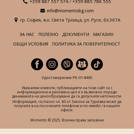
+359 887 557 574
/
+359 885 786 555
info@momentobg.com
гр. София,
ж.к. Света Троица,
ул. Русе,
бл.367А
ЗА НАС
ПОЛЕЗНО
ДОКУМЕНТИ
МАГАЗИН
ОБЩИ УСЛОВИЯ
ПОЛИТИКА ЗА ПОВЕРИТЕЛНОСТ
Удостоверение РК-01-8465
Уважаеми клиенти, публикациите на този сайт са с
информационна и рекламна цел и е възможно поради
динамиката на ценообразуване да са допуснати неточности.
Информация, съгласно чл. 80 от Закона за Туризма може да
получите в на посочените телефони и по имейл / в нашите
офиси.
Momento © 2025. Всички права запазени