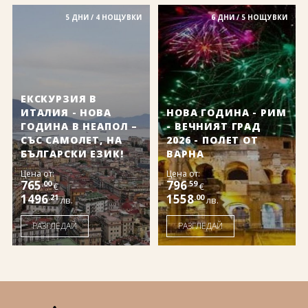
5 ДНИ / 4 НОЩУВКИ
6 ДНИ / 5 НОЩУВКИ
ЕКСКУРЗИЯ В
ИТАЛИЯ - НОВА
НОВА ГОДИНА - РИМ
ГОДИНА В НЕАПОЛ –
- ВЕЧНИЯТ ГРАД
СЪС САМОЛЕТ, НА
2026 - ПОЛЕТ ОТ
БЪЛГАРСКИ ЕЗИК!
ВАРНА
Цена от:
Цена от:
765
796
.00
.59
€
€
1496
1558
.21
.00
лв.
лв.
РАЗГЛЕДАЙ
РАЗГЛЕДАЙ