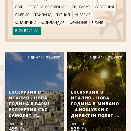
За нас
Полезно
САЩ
СЕВЕРНА МАКЕДОНИЯ
СИНГАПУР
СЛОВЕНИЯ
Документи
Магазин
СЪРБИЯ
ТАЙЛАНД
ТУРЦИЯ
УНГАРИЯ
Общи условия
Политика за
ФИЛИПИНИ
ФИНЛАНДИЯ
ФРАНЦИЯ
ЧЕХИЯ
поверителност
ВИЖ ВСИЧКИ
ЗАПИТВАНЕ
5 ДНИ / 4 НОЩУВКИ
5 ДНИ / 4 НОЩУВКИ
ЕКСКУРЗИЯ В
ЕКСКУРЗИЯ В
ИТАЛИЯ - НОВА
ИТАЛИЯ - НОВА
ГОДИНА В БАРИ!
ГОДИНА В МИЛАНО
ЕКСКУРЗИЯ СЪС
– 4 НОЩУВКИ С
САМОЛЕТ И
ДИРЕКТЕН ПОЛЕТ ОТ
АСИСТАНС НА
ВАРНА!
Цена от:
Цена от:
БЪЛГАРСКИ ЕЗИК!
499
529
.00
.00
€
€