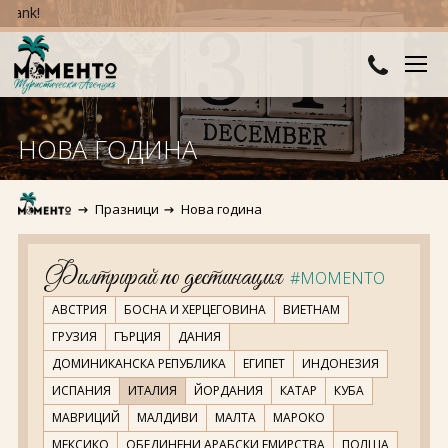
nk!
ДЕСТИНАЦИИ
НОВА ГОДИНА
Австралия и Океания
ХОТЕЛИ
Празници
Нова година
Азия
Хотели в България
КРУИЗИ
Африка
Хотели в Гърция
ТУРЦИЯ
Филтрирай по дестинация
#MOMENTO
Европа
Хотели в Турция
ПРАЗНИЦИ
АВСТРИЯ
БОСНА И ХЕРЦЕГОВИНА
ВИЕТНАМ
ГРУЗИЯ
ГЪРЦИЯ
ДАНИЯ
Северна Америка
Великден
ПОЛЕЗНО
ДОМИНИКАНСКА РЕПУБЛИКА
ЕГИПЕТ
ИНДОНЕЗИЯ
ИСПАНИЯ
ИТАЛИЯ
ЙОРДАНИЯ
КАТАР
КУБА
Южна Америка
Коледа
КОНТАКТИ
МАВРИЦИЙ
МАЛДИВИ
МАЛТА
МАРОКО
Нова година
МЕКСИКО
ОБЕДИНЕНИ АРАБСКИ ЕМИРСТВА
ПОЛША