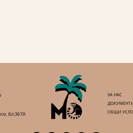
5
ЗА НАС
ДОКУМЕНТ
ОБЩИ УСЛ
усе,
бл.367А