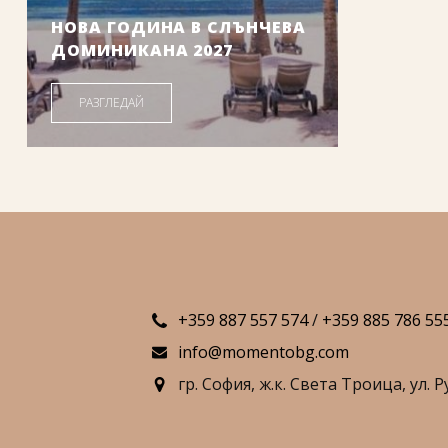
НОВА ГОДИНА В СЛЪНЧЕВА
ДОМИНИКАНА 2027
Дати от: 25.12.2026 г.
РАЗГЛЕДАЙ
2899
.00
/
5669
.95
€
лв.
Цена от:
+359 887 557 574
/
+359 885 786 55
info@momentobg.com
гр. София,
ж.к. Света Троица,
ул. Р